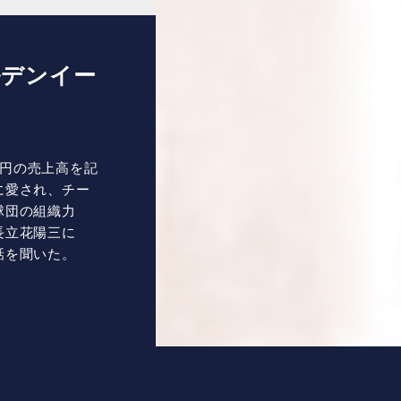
ルデンイー
8億円の売上高を記
に愛され、チー
球団の組織力
長立花陽三に
話を聞いた。