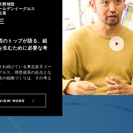
天野球団
ールデンイーグルス
社長
三
団のトップが語る、組
を生むために必要な考
され続けている東北楽天ゴー
グルス。球団成長の起点とな
長の組織づくりは、その考え
.