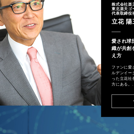
株式会社楽
東北楽天ゴ
代表取締役
立花 陽
愛され球
織が共創
え方
ファンに愛
ルデンイー
った立花社
方にある。..