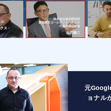
元Goo
ョナル