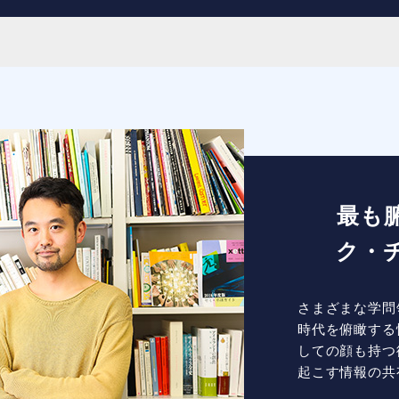
最も
ク・
さまざまな学問
時代を俯瞰する
しての顔も持つ
起こす情報の共