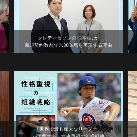
クレディセゾンの｢2本柱｣が
新規契約数前年比30％増を実現する理由
「世界で最も偉大なリーダー」
が実践する、性格重視の組織戦略