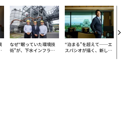
挑戦
創に
QAI
規
なぜ“眠っていた環境技
“泊まる”を超えて──エ
実
術”が、下水インフラを
スパシオが描く、新しい
動
変えたのか──産総研×
日本のラグジュアリー
モ
月島JFEアクアソリュー
（前編）
ションの10年