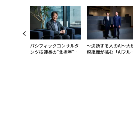
パシフィックコンサルタ
〜決断する人のAI〜大
ンツ技師長の"北極星"。
模組織が挑む「AIフル
災害への無力感を乗り越
装」“使う”企業から“
え見つけた、防災一筋20
く”企業へ【NTTドコ
年の答え
ビジネス×PwC】