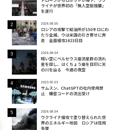
ライナが世界初の「無人空挺強襲」
を遂行
2026.08.05
ロシアの攻撃で給油所が150キロにわ
たり全滅、ウは米国の引き寄せに奔
走 全面侵攻1623日目
2026.08.04
暗い空にペルセウス座流星群の流れ
星を探し、はくちょう座を目印に天
の川を辿る 今週の夜空
2023.05.03
サムスン、ChatGPTの社内使用禁
止 機密コードの流出受け
2026.08.04
ウクライナ侵攻で塗り替えられた世
界のエネルギー地図 ロシアは信用
失墜