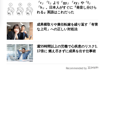
「r」「l」より「gy」「zy」や「f」
「h」。日本人がすぐに『発音し分けら
れる』英語はこれだった
成果横取りや責任転嫁を繰り返す「有害
な上司」への正しい対処法
週55時間以上の労働で心疾患のリスク1.
17倍に 燃え尽きずに成果を出す仕事術
Recommended by