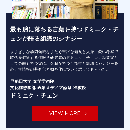
最も腑に落ちる言葉を持つドミニク・チ
ェンが語る組織のシナジー
さまざまな学問領域をまたぐ豊富な知見と人脈、鋭い考察で
時代を俯瞰する情報学研究者のドミニク・チェン。起業家と
しての顔も持つ彼に、名刺が持つ可能性と組織にシナジーを
起こす情報の共有化と効率化について語ってもらった。
早稲田大学 文学学術院
文化構想学部 表象メディア論系 准教授
ドミニク・チェン
VIEW MORE