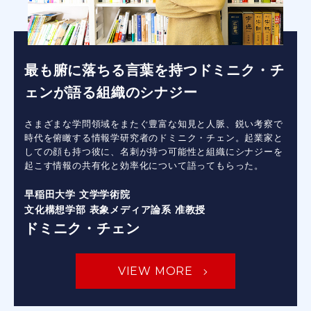
最も腑に落ちる言葉を持つドミニク・チ
ェンが語る組織のシナジー
さまざまな学問領域をまたぐ豊富な知見と人脈、鋭い考察で
時代を俯瞰する情報学研究者のドミニク・チェン。起業家と
しての顔も持つ彼に、名刺が持つ可能性と組織にシナジーを
起こす情報の共有化と効率化について語ってもらった。
早稲田大学 文学学術院
文化構想学部 表象メディア論系 准教授
ドミニク・チェン
VIEW MORE