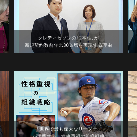
クレディセゾンの｢2本柱｣が
新規契約数前年比30％増を実現する理由
「世界で最も偉大なリーダー」
が実践する、性格重視の組織戦略