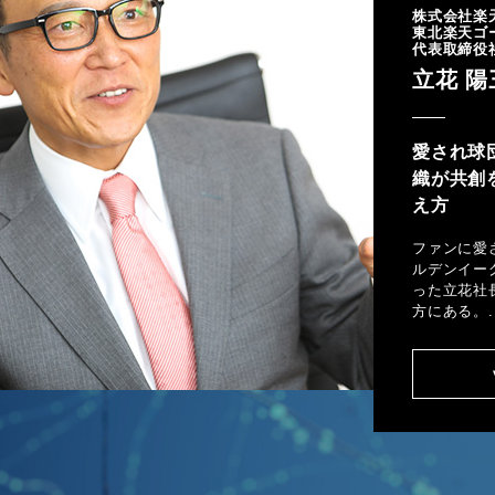
株式会社楽
東北楽天ゴ
代表取締役
立花 陽
愛され球
織が共創
え方
ファンに愛
ルデンイー
った立花社
方にある。..