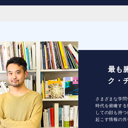
最も
ク・
さまざまな学問
時代を俯瞰する
しての顔も持つ
起こす情報の共