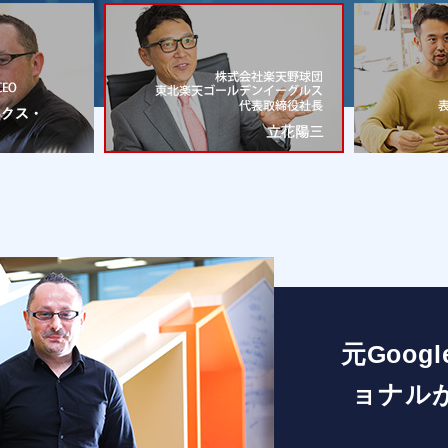
元Goo
ョナル