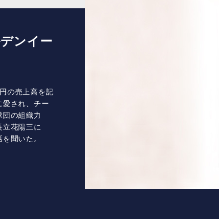
ルデンイー
8億円の売上高を記
に愛され、チー
球団の組織力
長立花陽三に
話を聞いた。