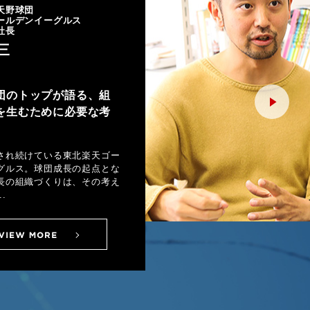
天野球団
ールデンイーグルス
社長
三
団のトップが語る、組
を生むために必要な考
され続けている東北楽天ゴー
グルス。球団成長の起点とな
長の組織づくりは、その考え
.