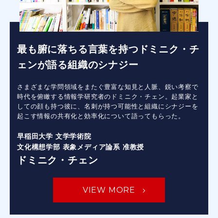
最も腑に落ちる言葉を持つドミニク・チ
ェンが語る組織のシナジー
さまざまな学問領域をまたぐ豊富な知見と人脈、鋭い考察で
時代を俯瞰する情報学研究者のドミニク・チェン。起業家と
しての顔も持つ彼に、名刺が持つ可能性と組織にシナジーを
起こす情報の共有化と効率化について語ってもらった。
早稲田大学 文学学術院
文化構想学部 表象メディア論系 准教授
ドミニク・チェン
VIEW MORE