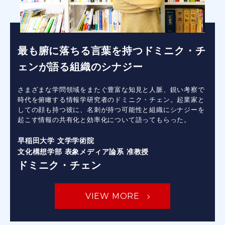
最も腑に落ちる言葉を持つドミニク・チ
ェンが語る組織のシナジー
さまざまな学問領域をまたぐ豊富な知見と人脈、鋭い考察で
時代を俯瞰する情報学研究者のドミニク・チェン。起業家と
しての顔も持つ彼に、名刺が持つ可能性と組織にシナジーを
起こす情報の共有化と効率化について語ってもらった。
早稲田大学 文学学術院
文化構想学部 表象メディア論系 准教授
ドミニク・チェン
VIEW MORE