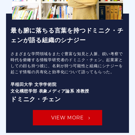
最も腑に落ちる言葉を持つドミニク・チ
ェンが語る組織のシナジー
さまざまな学問領域をまたぐ豊富な知見と人脈、鋭い考察で
時代を俯瞰する情報学研究者のドミニク・チェン。起業家と
しての顔も持つ彼に、名刺が持つ可能性と組織にシナジーを
起こす情報の共有化と効率化について語ってもらった。
早稲田大学 文学学術院
文化構想学部 表象メディア論系 准教授
ドミニク・チェン
VIEW MORE