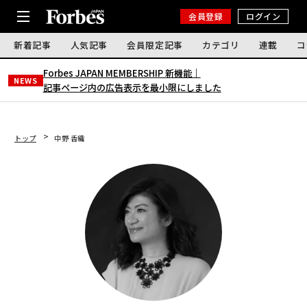
会員登録
ログイン
新着記事
人気記事
会員限定記事
カテゴリ
連載
コ
Forbes JAPAN MEMBERSHIP 新機能｜
NEWS
記事ページ内の広告表示を最小限にしました
トップ
中野 香織