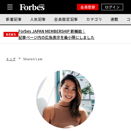
会員登録
ログイン
新着記事
人気記事
会員限定記事
カテゴリ
連載
コ
Forbes JAPAN MEMBERSHIP 新機能｜
NEWS
記事ページ内の広告表示を最小限にしました
トップ
Sharon Lam