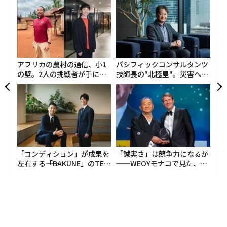
創業
〜
シン
織
コンシューマー向けAIでは、もっともらしい答えでたい
超え
う
“
T
てい事足りる。だがエンタープライズAIでは、もっとも
シ
らしい答えが破滅的な結果を招くこともある。
グ
アフリカの農村の通信、小1
パシフィックコンサルタンツ
日常的な仕入先への支払いを例に取ろう。関連する事実
の壁。2人の挑戦者が手にし
技師長の"北極星"。災害への
は、請求書、発注書、受領書、特別条件を含む契約書、
た「次なる武器」
無力感を乗り越え見つけた、
防災一筋20年の答え
承認メール、そして6カ月前に誰かがERPに残したメモに
分散しているかもしれない。日々の業務では、買掛金担
当者は、これらの記録が食い違ったときにどの情報源を
信頼すべきかを把握している可能性が高い。発注書の価
格は正しいが、請求書の数量は一部分納を反映している
「コンディション」が成果を
「誠実さ」は競争力になるか
ことを知っている。この仕入先は必ず3日後に訂正版の
左右する――「BAKUNE」のTEN
──WEOYモナコで見た、く
請求書を送ってくることも知っている。
TIALが支える「挑戦者の明
ら寿司の経営哲学
日」
AIシステムは、その文脈を提供するためのインフラを誰
かが構築しない限り、そうした背景を持ち合わせない。