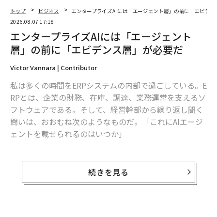
トップ
ビジネス
エンタープライズAIには「エージェント層」の前に「エビデン
2026.08.07 17:18
エンタープライズAIには「エージェント
層」の前に「エビデンス層」が必要だ
Victor Vannara | Contributor
私は多くの時間をERPシステムの内部で過ごしている。E
RPとは、企業の財務、在庫、調達、業務運営を支えるソ
フトウェアである。そして、経営幹部から繰り返し聞く
問いは、おおむね次のようなものだ。「これにAIエージ
ェントを載せられるのはいつか」
これは最初に問うべき問いではない。
続きを見る
エージェントが有用ではないからではない。有用であ
る。仕訳を起案し、発注書を準備し、例外処理を回付で
きるソフトウェアは、バックオフィス部門の働き方を変