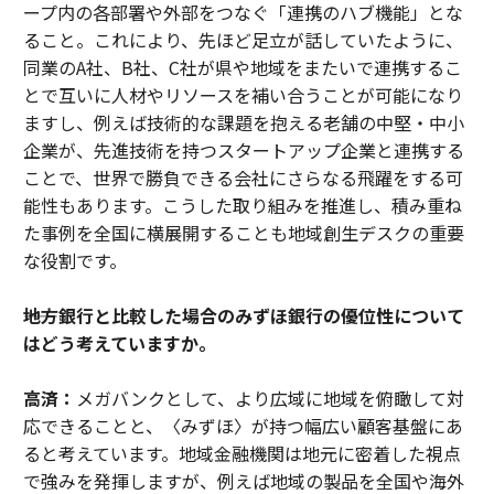
ープ内の各部署や外部をつなぐ「連携のハブ機能」とな
ること。これにより、先ほど足立が話していたように、
同業のA社、B社、C社が県や地域をまたいで連携するこ
とで互いに人材やリソースを補い合うことが可能になり
ますし、例えば技術的な課題を抱える老舗の中堅・中小
企業が、先進技術を持つスタートアップ企業と連携する
ことで、世界で勝負できる会社にさらなる飛躍をする可
能性もあります。こうした取り組みを推進し、積み重ね
た事例を全国に横展開することも地域創生デスクの重要
な役割です。
――地方銀行と比較した場合のみずほ銀行の優位性について
はどう考えていますか。
高済：
メガバンクとして、より広域に地域を俯瞰して対
応できることと、〈みずほ〉が持つ幅広い顧客基盤にあ
ると考えています。地域金融機関は地元に密着した視点
で強みを発揮しますが、例えば地域の製品を全国や海外