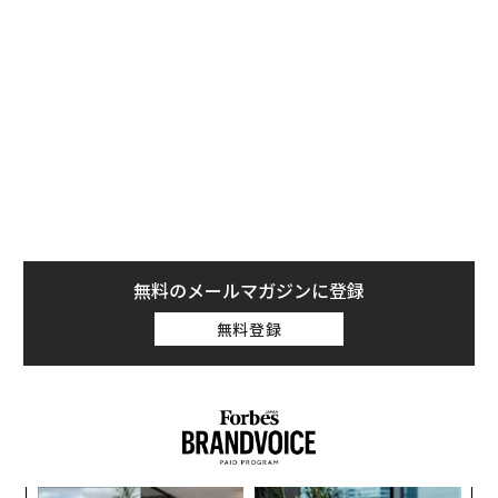
え得る。しかし、業務オペレーションにおいては、行動
できる能力よりも、その行動がなぜ正しかったのかを証
明できる能力の方が重要である。
エンタープライズAIには、エージェント層の前にエビデ
ンス層が必要だ。
エージェント層は、レコードの更新、承認の回付、ドキ
ュメントの準備、次のステップの推奨といった「実行
（アクション）」を担う。一方、エビデンス層は、関連
する事実の収集、その出所の追跡、情報源間の矛盾の解
無料のメールマガジンに登録
消、そして人間とソフトウェアの双方に意思決定の信頼
無料登録
できる拠り所を提供するといった「グラウンディング
（根拠付け）」を担う。
エビデンス層がなければ、自動化は当てずっぽうと大差
ない。
業務ワークフローが見た目以上に難しい理由