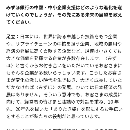
――みずほ銀行の中堅・中小企業支援はどのような進化を遂
げていくのでしょうか。その先にある未来の展望を教え
てください。
足立：
日本には、世界に誇る卓越した技術をもつ企業
や、サプライチェーンの中核を担う企業、地域の雇⽤や
経済の発展に⾼く貢献する企業など、規模は⼩さくても
⼤きな価値を発揮する企業が多数存在します。〈みず
ほ〉と古くからお付き合いをいただいているお客さまに
もそんな企業が多数いらっしゃいます。こうしたお客さ
まが変化の激しい時代を⽣き抜き、⼤きく成⻑していた
だかなければ〈みずほ〉の発展、ひいては⽇本経済の発
展はありません。そういう意味でも、お客さまの成⻑に
向けて、経営者の皆さまと膝詰めで対話を重ね、10 年
先、20年先を描いた「ありたき姿」を形にするお⼿伝い
をすることが私たちの役割だと思っています。