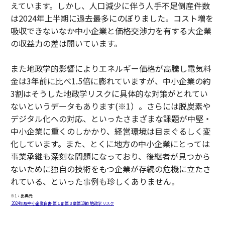
えています。しかし、人口減少に伴う人手不足倒産件数
は2024年上半期に過去最多にのぼりました。コスト増を
吸収できないなか中小企業と価格交渉力を有する大企業
の収益力の差は開いています。
また地政学的影響によりエネルギー価格が高騰し電気料
金は3年前に比べ1.5倍に膨れていますが、中小企業の約
3割はそうした地政学リスクに具体的な対策がとれてい
ないというデータもあります(※1）。さらには脱炭素や
デジタル化への対応、といったさまざまな課題が中堅・
中小企業に重くのしかかり、経営環境は目まぐるしく変
化しています。また、とくに地方の中小企業にとっては
事業承継も深刻な問題になっており、後継者が見つから
ないために独自の技術をもつ企業が存続の危機に立たさ
れている、といった事例も珍しくありません。
※1：出典元
2024年版中小企業白書 第１部第３章第10節 地政学リスク