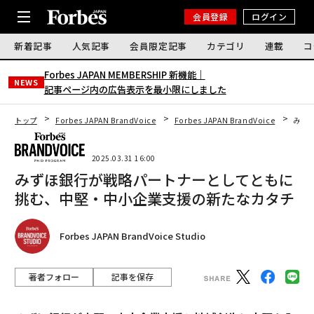
会員登録
ログイン
新着記事
人気記事
会員限定記事
カテゴリ
連載
コ
Forbes JAPAN MEMBERSHIP 新機能｜
NEWS
記事ページ内の広告表示を最小限にしました
トップ
Forbes JAPAN BrandVoice
Forbes JAPAN BrandVoice
みず
2025.03.31 16:00
みずほ銀行が戦略パートナーとしてともに
挑む、中堅・中小企業支援の新たなカタチ
Forbes JAPAN BrandVoice Studio
著者フォロー
記事を保存