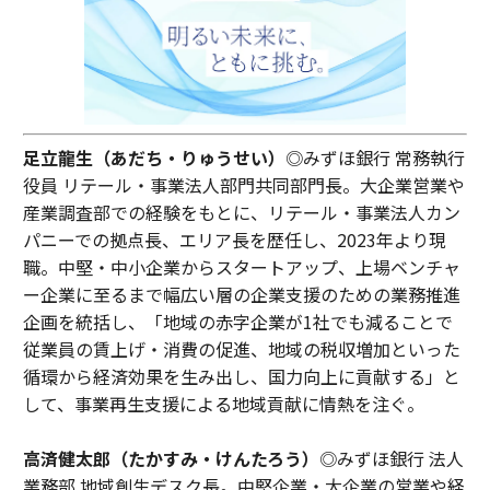
足立龍生（あだち・りゅうせい）
◎みずほ銀行 常務執行
役員 リテール・事業法人部門共同部門長。大企業営業や
産業調査部での経験をもとに、リテール・事業法人カン
パニーでの拠点長、エリア長を歴任し、2023年より現
職。中堅・中小企業からスタートアップ、上場ベンチャ
ー企業に至るまで幅広い層の企業支援のための業務推進
企画を統括し、「地域の赤字企業が1社でも減ることで
従業員の賃上げ・消費の促進、地域の税収増加といった
循環から経済効果を生み出し、国力向上に貢献する」と
して、事業再生支援による地域貢献に情熱を注ぐ。
高済健太郎（たかすみ・けんたろう）
◎みずほ銀行 法人
業務部 地域創生デスク長。中堅企業・大企業の営業や経