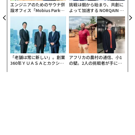
エンジニアのためのサウナ併
挑戦は個から始まり、共創に
設オフィス「Mobius Park」
よって加速する NORQAIN JA
がオープン──タマディック
PAN 特別座談会
が健康経営を徹底する理由
「老舗は常に新しい」。創業
アフリカの農村の通信、小1
360年ＹＵＡＳＡとカクシン
の壁。2人の挑戦者が手にし
CEO田尻望が語る、AIを超え
た「次なる武器」
る人の価値