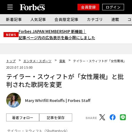
会員登録
ログイン
新着記事
人気記事
会員限定記事
カテゴリ
連載
コ
Forbes JAPAN MEMBERSHIP 新機能｜
NEWS
記事ページ内の広告表示を最小限にしました
トップ
エンタメ・スポーツ
音楽
テイラー・スウィフトが「女性蔑視」と
2023.07.10 15:00
テイラー・スウィフトが「女性蔑視」と批
判された歌詞を変更
Mary Whitfill Roeloffs | Forbes Staff
著者フォロー
記事を保存
テイラー・スウィフト（Shutterstock）