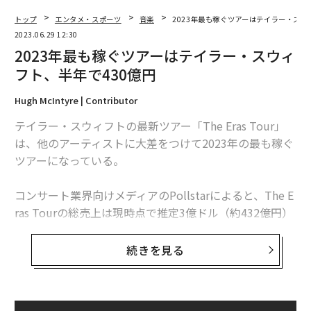
トップ
エンタメ・スポーツ
音楽
2023年最も稼ぐツアーはテイラー・スウ
2023.06.29 12:30
2023年最も稼ぐツアーはテイラー・スウィ
フト、半年で430億円
Hugh McIntyre | Contributor
テイラー・スウィフトの最新ツアー「The Eras Tour」
は、他のアーティストに大差をつけて2023年の最も稼ぐ
ツアーになっている。
コンサート業界向けメディアのPollstarによると、The E
ras Tourの総売上は現時点で推定3億ドル（約432億円）
という恐るべき額で、スウィフトは約119万枚ものチケ
ットを販売している。ただし、この数字は2023年の上半
続きを見る
期のみを反映したもので、彼女のツアーはまだ来年の日
程を残している。