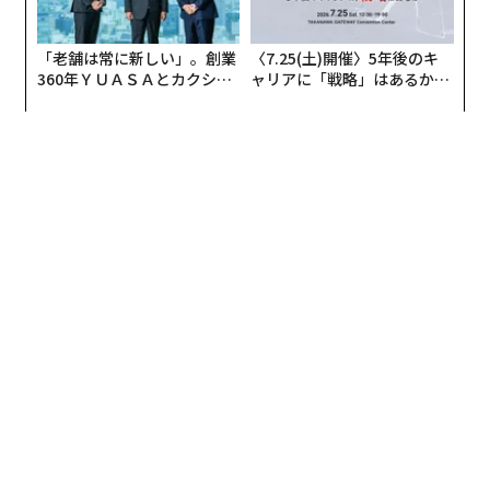
「老舗は常に新しい」。創業
〈7.25(土)開催〉5年後のキ
360年ＹＵＡＳＡとカクシン
ャリアに「戦略」はあるか。
CEO田尻望が語る、AIを超え
トップエグゼクティブのキャ
る人の価値
リアに触れる1日│CAREER S
UMMIT 2026
編集＝上田裕資
2026年9月号発売中
最新号の購入はこちらから