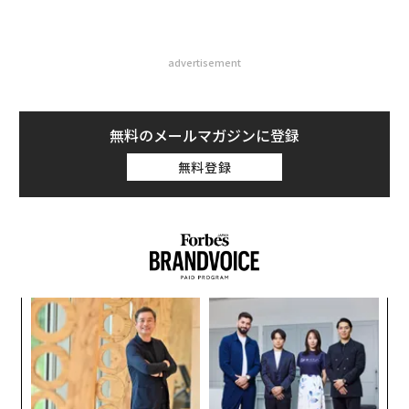
advertisement
無料のメールマガジンに登録
無料登録
─レ
A
込め
顧客
pa
目
な
の
ン