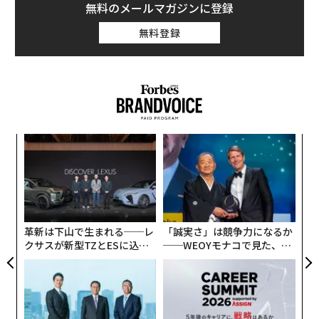
参考までに、スウィフトに次いで2位のブルース・スプ
無料のメールマガジンに登録
リングスティーン＆ザ・Eストリート・バンドの2023年
無料登録
ツアーは、これまでに1億4200万ドル以上を売り上げて
いる。3位はハリー・スタイルズのツアーで、同期間の売
上は1億2400万ドルとされる。
ンツ
エ
への
設オ
た、
が
ア
が
の
た
革新は下山で生まれる──レ
「誠実さ」は競争力になるか
クサスが新型TZとESに込め
──WEOYモナコで見た、く
た「DISCOVER」の哲学
ら寿司の経営哲学