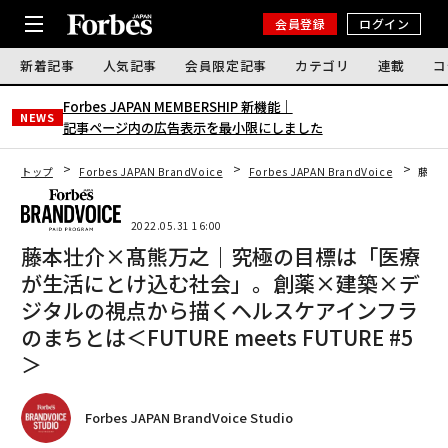
会員登録
ログイン
新着記事
人気記事
会員限定記事
カテゴリ
連載
コ
Forbes JAPAN MEMBERSHIP 新機能｜
NEWS
記事ページ内の広告表示を最小限にしました
トップ
Forbes JAPAN BrandVoice
Forbes JAPAN BrandVoice
藤本壮
2022.05.31 16:00
藤本壮介×髙熊万之｜究極の目標は「医療
が生活にとけ込む社会」。創薬×建築×デ
ジタルの視点から描くヘルスケアインフラ
のまちとは＜FUTURE meets FUTURE #5
＞
Forbes JAPAN BrandVoice Studio