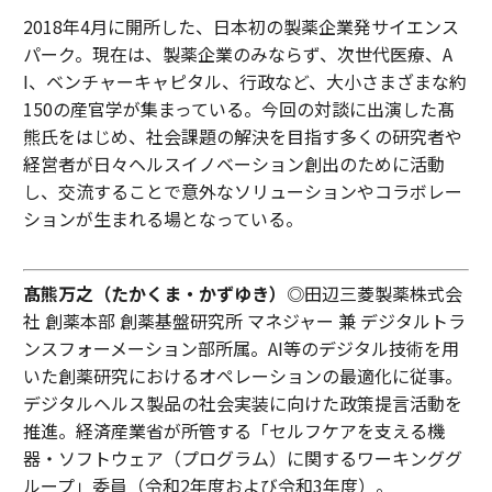
2018年4月に開所した、日本初の製薬企業発サイエンス
パーク。現在は、製薬企業のみならず、次世代医療、A
I、ベンチャーキャピタル、行政など、大小さまざまな約
150の産官学が集まっている。今回の対談に出演した髙
熊氏をはじめ、社会課題の解決を目指す多くの研究者や
経営者が日々ヘルスイノベーション創出のために活動
し、交流することで意外なソリューションやコラボレー
ションが生まれる場となっている。
髙熊万之（たかくま・かずゆき）
◎田辺三菱製薬株式会
社 創薬本部 創薬基盤研究所 マネジャー 兼 デジタルトラ
ンスフォーメーション部所属。AI等のデジタル技術を用
いた創薬研究におけるオペレーションの最適化に従事。
デジタルヘルス製品の社会実装に向けた政策提言活動を
推進。経済産業省が所管する「セルフケアを支える機
器・ソフトウェア（プログラム）に関するワーキンググ
ループ」委員（令和2年度および令和3年度）。