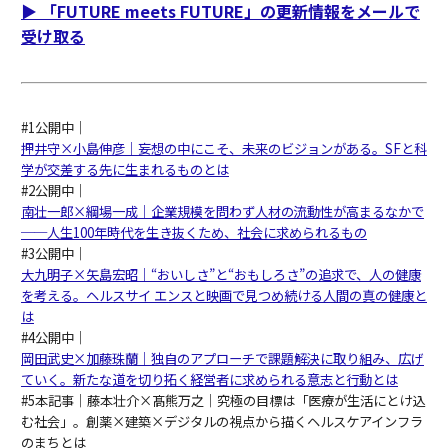
▶︎ 「FUTURE meets FUTURE」の更新情報をメールで
受け取る
#1公開中｜
押井守×小島伸彦｜妄想の中にこそ、未来のビジョンがある。SFと科
学が交差する先に生まれるものとは
#2公開中｜
南壮一郎×綱場一成｜企業規模を問わず人材の流動性が高まるなかで
──人生100年時代を生き抜くため、社会に求められるもの
#3公開中｜
大九明子×矢島宏昭｜“おいしさ”と“おもしろさ”の追求で、人の健康
を考える。ヘルスサイ エンスと映画で見つめ続ける人間の真の健康と
は
#4公開中｜
岡田武史×加藤珠蘭｜独自のアプローチで課題解決に取り組み、広げ
ていく。新たな道を切り拓く経営者に求められる意志と行動とは
#5本記事｜藤本壮介×髙熊万之｜究極の目標は「医療が生活にとけ込
む社会」。創薬×建築×デジタルの視点から描くヘルスケアインフラ
のまちとは