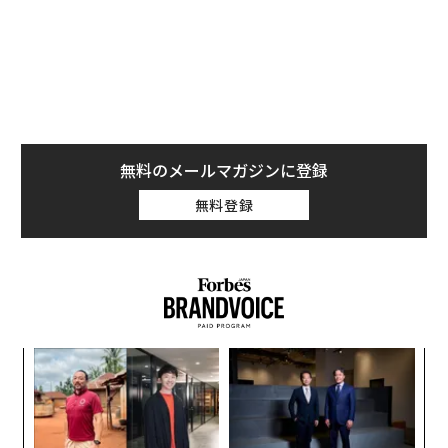
以前の記事で、私は「
チーフ・ファイヤーファイター問題
」と呼ぶものについ
て論じた。これは、オペレーションを担うリーダーがエ
スカレーション、承認、危機管理のサイクルに陥ってし
まう傾向を指す。火消しは生産的に感じられるかもしれ
ないが、多くの場合、戦略的リーダーシップの犠牲の上
に成り立っている。
無料のメールマガジンに登録
無料登録
そこで問われるのは、経営幹部はいかにして戦略的に考
える能力を取り戻すのか、ということだ。
戦略には余白が必要である
戦略的思考は、会議と会議の合間に生まれるものではな
い。過密な予定表や、空になった受信箱の副産物でもな
代の
な
い。戦略には余白が必要である。
「超
術
×ウ
た
なく
パ
ア
難しいのは、ほとんどの組織が意図せずしてその余白を
Ja
技
なくすように設計されていることだ。リーダーは、即応