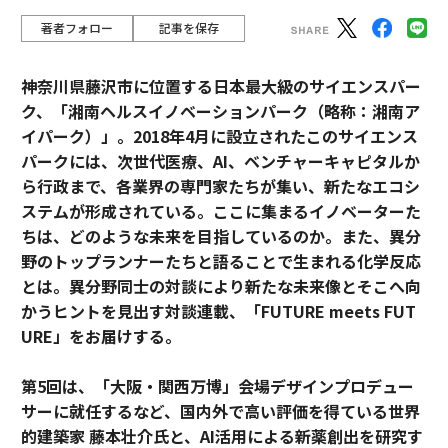
著者フォロー
記事を保存
神奈川県藤沢市に位置する日本最大級のサイエンスパー
ク、「湘南ヘルスイノベーションパーク（略称：湘南ア
イパーク）」。2018年4月に設立されたこのサイエンス
パークには、次世代医療、AI、ベンチャーキャピタルか
ら行政まで、各業界の専門家たちが集い、新たなエコシ
ステムが形成されている。ここに集まるイノベーターた
ちは、どのような未来を目指しているのか。また、異分
野のトップランナーたちと語ることで生まれる化学反応
とは。異分野同士の対談により新たな未来像とそこへ向
かうヒントを見出す対談連載、「FUTURE meets FUT
URE」をお届けする。
第5回は、「大阪・関西万博」会場デザインプロデュー
サーに就任するなど、国内外で高い評価を得ている世界
的建築家 藤本壮介氏と、AI活用による新薬創出を研究す