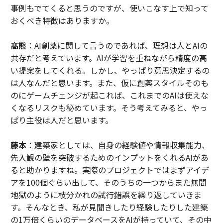
事例もでてくると思うのですが、使いこなす上で知って
おくべき特徴はありますか。
髙熊
：AI創薬に関して言うのであれば、理想は人とAIの
共存だと考えています。AIが学習を重ねながら精度の高
い提案をしてくれる。しかし、やっぱり意思決定するの
は人なんだと思います。また、仮に創薬スタイルそのも
のにゲームチェンジが起これば、これまでのAIは使えな
くなるリスクも秘めています。そう考えてみると、やっ
ぱり主役は人だと思います。
藤本
：建築家としては、自身の経験値や情報収集能力、
先入観の壁を突破するためのインプットをくれるAIがあ
ると助かりますね。実際のプロジェクトではまずアイデ
アを100個ぐらい出して、そのうちの一つからまた無間
地獄のように枝分かれの試行錯誤を繰り返していきま
す。そんなとき、私が見聞きしたり経験したりした建築
の1万倍くらいのデータベースをAIが持っていて、その中