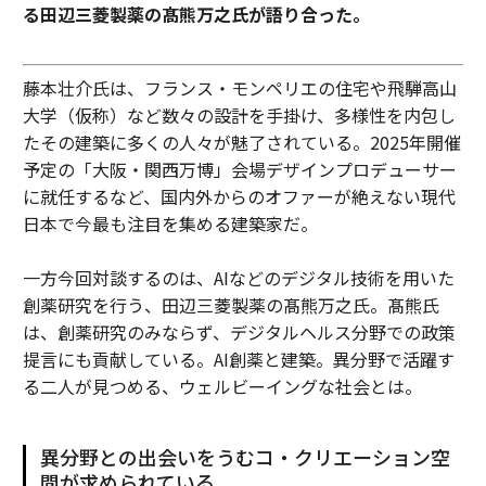
る田辺三菱製薬の髙熊万之氏が語り合った。
藤本壮介氏は、フランス・モンペリエの住宅や飛騨高山
大学（仮称）など数々の設計を手掛け、多様性を内包し
たその建築に多くの人々が魅了されている。2025年開催
予定の「大阪・関西万博」会場デザインプロデューサー
に就任するなど、国内外からのオファーが絶えない現代
日本で今最も注目を集める建築家だ。
一方今回対談するのは、AIなどのデジタル技術を用いた
創薬研究を行う、田辺三菱製薬の髙熊万之氏。髙熊氏
は、創薬研究のみならず、デジタルヘルス分野での政策
提言にも貢献している。AI創薬と建築。異分野で活躍す
る二人が見つめる、ウェルビーイングな社会とは。
異分野との出会いをうむコ・クリエーション空
間が求められている