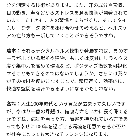
分を測定する技術があります。また、汗の成分や表情、
目の動き、声などからストレスを測る技術が開発されて
います。たしかに、人の習慣とまちづくり、そしてタイ
ムリーなデータ取得を掛け合わせて考えると、ヘルスケ
アの在り方も一新していくことができそうですね。
藤本
：それらデジタルヘルス技術が発展すれば、負のオ
ーラが出ている場所や建物、もしくは反対にリラックス
度や集中力を高める環境など、ポジティブ指数を可視化
することもできるのではないでしょうか。さらには我々
がその技術を使いこなすことで、精度高く、効率的に、
快適な空間を設計できるようになるかもしれない。
髙熊
：人生100年時代という言葉が広まって久しいです
が、やはり一番の課題は、健康寿命をいかに長く保てる
かですね。病気を患った方、障害を持たれている方であ
っても幸せに100年を過ごせる環境を用意できるか否か
が社会にとっても大きなチャレンジになります。