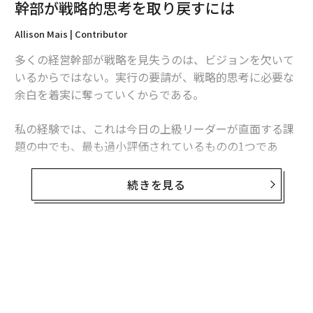
幹部が戦略的思考を取り戻すには
Allison Mais | Contributor
多くの経営幹部が戦略を見失うのは、ビジョンを欠いて
いるからではない。実行の要請が、戦略的思考に必要な
余白を着実に奪っていくからである。
私の経験では、これは今日の上級リーダーが直面する課
題の中でも、最も過小評価されているものの1つであ
る。問題は、戦略計画や計画策定セッション、経営幹部
向けリトリートが不足していることではない。問題は、
続きを見る
多くのリーダーが、緊急性が内省を常に上回る環境で仕
事をしていることにある。
その結果、リーダーシップのパラドックスが生じる。経
営幹部が責任を担えば担うほど、未来について考える時
間は少なくなっていくのだ。