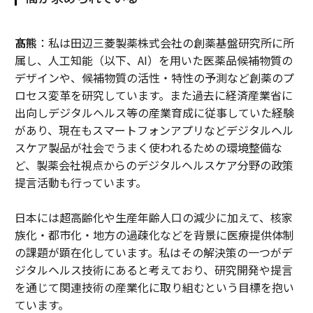
髙熊
：私は田辺三菱製薬株式会社の創薬基盤研究所に所
属し、人工知能（以下、AI）を用いた医薬品候補物質の
デザインや、候補物質の活性・特性の予測など創薬のプ
ロセス変革を研究しています。また過去に経済産業省に
出向しデジタルヘルス等の産業育成に従事していた経験
があり、現在もスマートフォンアプリなどデジタルヘル
スケア製品が社会でうまく使われるための環境整備な
ど、製薬会社視点からのデジタルヘルスケア分野の政策
提言活動も行っています。
日本には超高齢化や生産年齢人口の減少に加えて、核家
族化・都市化・地方の過疎化などを背景に医療提供体制
の課題が顕在化しています。私はその解決策の一つがデ
ジタルヘルス技術にあると考えており、研究開発や提言
を通じて関連技術の産業化に取り組むという目標を抱い
ています。