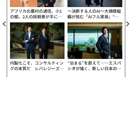
er」
無
性、対応可能性、即時の問題解決によって評価される。
防
アフリカの農村の通信、小1
〜決断する人のAI〜大規模組
こうした期待は時間とともに、絶え間ない活動が有効性
の壁。2人の挑戦者が手にし
織が挑む「AIフル実装」“使
と取り違えられる文化を生み出す。
た「次なる武器」
う”企業から“動く”企業へ【N
TTドコモビジネス×PwC】
おそらく最も重要な違いは、活動とインパクトは同じで
はないという点である。
リーダーが長期的な価値を創造するためには、新たなリ
内製化こそ、コンサルティン
“泊まる”を超えて──エスパ
スクを見極め、機会を評価し、前提を問い直し、組織内
グの本質だ レバレジーズが
シオが描く、新しい日本のラ
および業界全体の動向をつなげて考える時間を、意識的
実践する、次世代ファームの
グジュアリー（前編）
に確保しなければならない。
全貌
戦略的思考は贅沢ではない。それはリーダーの責務であ
る。
組織内のノイズには隠れたコストがある
戦略的リーダーシップにとって最大の障壁の1つが、組