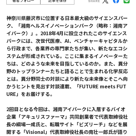
著者フォロー
記事を保存
神奈川県藤沢市に位置する日本最大級のサイエンスパー
ク、「湘南ヘルスイノベーションパーク（略称：湘南ア
イパーク）」。2018年4月に設立されたこのサイエンス
パークには、次世代医療、AI、ベンチャーキャピタルか
ら行政まで、各業界の専門家たちが集い、新たなエコシ
ステムが形成されている。ここに集まるイノベーターた
ちは、どのような未来を目指しているのか。また、異分
野のトップランナーたちと語ることで生まれる化学反応
とは。異分野同士の対談により新たな未来像とそこへ向
かうヒントを見出す対談連載、「FUTURE meets FUT
URE」をお届けする。
2回目となる今回は、湘南アイパークに入居するバイオ
企業「アキュリスファーマ」共同創業者で代表取締役社
長の綱場一成氏と、転職サイト「ビズリーチ」などを展
開する「Visional」代表取締役社長の南壮一郎氏が語り