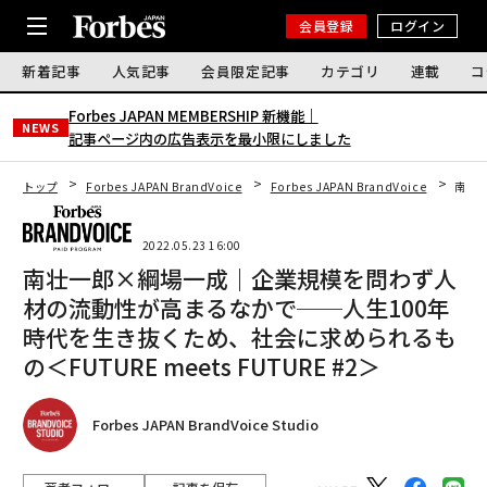
会員登録
ログイン
新着記事
人気記事
会員限定記事
カテゴリ
連載
コ
Forbes JAPAN MEMBERSHIP 新機能｜
NEWS
記事ページ内の広告表示を最小限にしました
トップ
Forbes JAPAN BrandVoice
Forbes JAPAN BrandVoice
南壮一
2022.05.23 16:00
南壮一郎×綱場一成｜企業規模を問わず人
材の流動性が高まるなかで──人生100年
時代を生き抜くため、社会に求められるも
の＜FUTURE meets FUTURE #2＞
Forbes JAPAN BrandVoice Studio