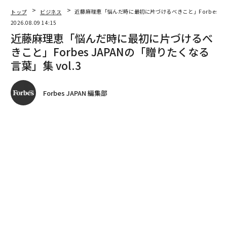
トップ
ビジネス
近藤麻理恵「悩んだ時に最初に片づけるべきこと」Forbes JAP
2026.08.09 14:15
近藤麻理恵「悩んだ時に最初に片づけるべ
きこと」Forbes JAPANの「贈りたくなる
言葉」集 vol.3
Forbes JAPAN 編集部
著者フォロー
記事を保存
全ての画像を見る
Forbes JAPAN編集長編著『
Forbes JAPANが選ぶ 未来をひらく言葉
』から、Forbes
が過去取材したビジネスリーダーたちの名言を紹介す
る。