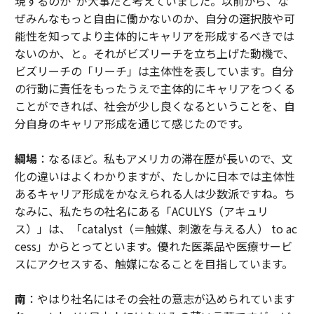
現するのか”が大事だと考えていました。以前から、な
ぜみんなもっと自由に働かないのか、自分の選択肢や可
能性を知ってより主体的にキャリアを形成するべきでは
ないのか、と。それがビズリーチを立ち上げた動機で、
ビズリーチの「リーチ」は主体性を表しています。自分
の行動に責任をもったうえで主体的にキャリアをつくる
ことができれば、社会が少し良くなるということを、自
分自身のキャリア形成を通じて感じたのです。
綱場
：なるほど。私もアメリカの滞在歴が長いので、文
化の違いはよくわかりますが、たしかに日本では主体性
あるキャリア形成をかなえられる人は少数派ですね。ち
なみに、私たちの社名にある「ACULYS（アキュリ
ス）」は、「catalyst（＝触媒、刺激を与える人） to ac
cess」からとってといます。優れた医薬品や医療サービ
スにアクセスする、触媒になることを目指しています。
南
：やはり社名にはその会社の意志が込められています