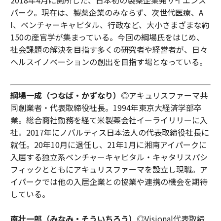
2018年4月に開所した、日本初の製薬企業発サイエンス
パーク。現在は、製薬企業のみならず、次世代医療、A
I、ベンチャーキャピタル、行政など、大小さまざまな約
150の産官学が集まっている。今回の綱場氏をはじめ、
社会課題の解決を目指す多くの研究者や経営者が、日々
ヘルスイノベーションの創出を目指す場となっている。
綱場一成（つなば・かずなり）
◎アキュリスファーマ共
同創業者・代表取締役社長。1994年東京大経済学部卒
業。総合商社勤務を経て米製薬会社イーライリリーに入
社。2017年にノバルティス日本法人の代表取締役社長に
就任。20年10月に退任し、21年1月に湘南アイパークに
入居する独立系ベンチャーキャピタル・キャタリスパシ
フィックとともにアキュリスファーマを設立し現職。ア
イパークでは他の入居企業との協業や連携の機会を期待
している。
南壮一郎（みなみ・そういちろう）
◎Visional代表取締