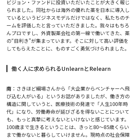
ビジョン・ファンドに投資いただいたことが大きく報じ
られました。同社からは海外の優れた薬を日本に導入し
ているというビジネスモデルだけではなく、私たちのチ
ームを評価したと言っていただきました。我々はもちろ
んプロですし、外資製薬会社の第一線で働いてきた、薬
の“目利き”が集まっています。そこに対して高い評価を
してもらえたことに、ものすごく勇気づけられました。
働く人に求められるUnlearnとRelearn
南
：さきほど綱場さんから「大企業からベンチャーへ飛
び込む人がいる」というお話がありましたが、働き方の
構造に関していうと、医療技術の発達で「人生100年時
代」になり、労働寿命が延びざるを得ないことについて
も、もっと真摯に考えないといけないと感じています。
100歳まで生きるということは、きっと80～85歳くらい
まで働かないと暮らしていけません。現時点の社会保障