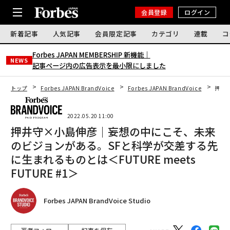
会員登録
ログイン
新着記事
人気記事
会員限定記事
カテゴリ
連載
コ
Forbes JAPAN MEMBERSHIP 新機能｜
NEWS
記事ページ内の広告表示を最小限にしました
トップ
Forbes JAPAN BrandVoice
Forbes JAPAN BrandVoice
押井守
2022.05.20 11:00
押井守×小島伸彦｜妄想の中にこそ、未来
のビジョンがある。SFと科学が交差する先
に生まれるものとは＜FUTURE meets
FUTURE #1＞
Forbes JAPAN BrandVoice Studio