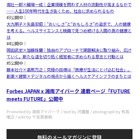
南壮一郎×綱場一成｜企業規模を問わず人材の流動性が高まるなかで
──人生100年時代を生き抜くため、社会に求められるもの
#3公開中｜
大九明子×矢島宏昭｜“おいしさ”と“おもしろさ”の追求で、人の健康
を考える。ヘルスサイエンスと映画で見つめ続ける人間の真の健康と
は
#4公開中｜
岡田武史×加藤珠蘭｜独自のアプローチで課題解決に取り組み、広げ
ていく。新たな道を切り拓く経営者に求められる意志と行動とは
#5公開中｜
藤本壮介×髙熊万之｜究極の目標は「医療が生活にとけ込む社会」。
創薬×建築×デジタルの視点から描くヘルスケアインフラのまちとは
Forbes JAPAN x 湘南アイパーク 連載ページ「FUTURE
meets FUTURE」公開中
Promoted by 湘南アイパーク / text by 河鐘基 / photograph by 有高
唯之 / edit by 千吉良美樹
無料のメールマガジンに登録