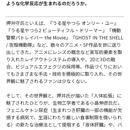
ような化学反応が生まれるのだろうか。
押井守氏といえば、『うる星やつら オンリー・ユー』
『うる星やつら2 ビューティフル・ドリーマー』『機動
警察パトレイバー the Movie』『GHOST IN THE SHELL
/ 攻殻機動隊』など、数々のアニメ・SF作品を世に送り
出してきた。アニメにレンズの概念など実写的要素を取
り入れたレイアウトシステムの導入や、2Dと3Dの融
合、ビジュアルエフェクツの採用等、作品づくりにおい
てもさまざまな手法・技術を積極的に取り入れ、その世
界観に魅了されるファンは少なくない。
そして、その世界観と、押井氏が描いた「人体拡張」に
魅了されたひとりが、生物工学者である小島伸彦氏だ。
フェニルケトン尿症（生まれつき肝臓の一部の機能が欠
損する病気で、生涯にわたり厳しい食事制限を強いられ
る）の新たな治療法として提唱する「液体肝臓」や、バ