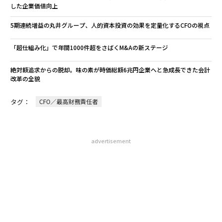
した企業価値向上
5期連続増益の丸井グループ、人的資本投資の効果を定量化するCFOの視点
「超仕組み化」で年間1000件超をさばくM&Aの新ステージ
絶対額追求からの脱却。味の素が時価総額6兆円企業へと急成長できた会計
改革の全貌
タグ：
CFO／最高財務責任者
advertisement