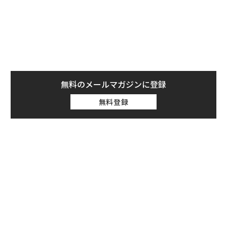
無料のメールマガジンに登録
無料登録
年後
A
サイ
顧客
pa
〈7
な
ャ
ト