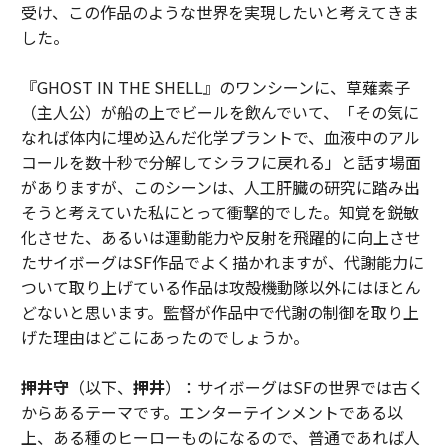
受け、この作品のような世界を実現したいと考えてきま
した。
『GHOST IN THE SHELL』のワンシーンに、草薙素子
（主人公）が船の上でビールを飲んでいて、「その気に
なれば体内に埋め込んだ化学プラントで、血液中のアル
コールを数十秒で分解してシラフに戻れる」と話す場面
がありますが、このシーンは、人工肝臓の研究に踏み出
そうと考えていた私にとって衝撃的でした。知覚を鋭敏
化させた、あるいは運動能力や反射を飛躍的に向上させ
たサイボーグはSF作品でよく描かれますが、代謝能力に
ついて取り上げている作品は攻殻機動隊以外にはほとん
どないと思います。監督が作品中で代謝の制御を取り上
げた理由はどこにあったのでしょうか。
押井守
（以下、
押井
）：サイボーグはSFの世界では古く
からあるテーマです。エンターテインメントである以
上、ある種のヒーローものになるので、普通であれば人