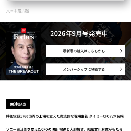
文＝中居広起
2026年9月号発売中
最新号の購入はこちらから
メンバーシップに登録する
関連記事
時価総額1760億円の上場を支えた徹底的な現場主義 タイミーCFO八木智昭
ソニー復活劇を支えたCFOの決断 撤退と大胆投資、組織文化育成がもたら