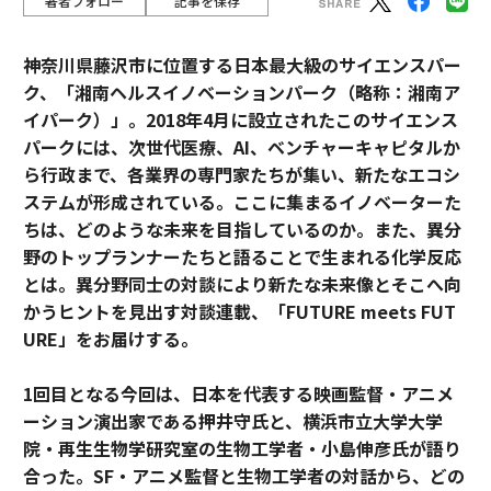
著者フォロー
記事を保存
神奈川県藤沢市に位置する日本最大級のサイエンスパー
ク、「湘南ヘルスイノベーションパーク（略称：湘南ア
イパーク）」。2018年4月に設立されたこのサイエンス
パークには、次世代医療、AI、ベンチャーキャピタルか
ら行政まで、各業界の専門家たちが集い、新たなエコシ
ステムが形成されている。ここに集まるイノベーターた
ちは、どのような未来を目指しているのか。また、異分
野のトップランナーたちと語ることで生まれる化学反応
とは。異分野同士の対談により新たな未来像とそこへ向
かうヒントを見出す対談連載、「FUTURE meets FUT
URE」をお届けする。
1回目となる今回は、日本を代表する映画監督・アニメ
ーション演出家である押井守氏と、横浜市立大学大学
院・再生生物学研究室の生物工学者・小島伸彦氏が語り
合った。SF・アニメ監督と生物工学者の対話から、どの