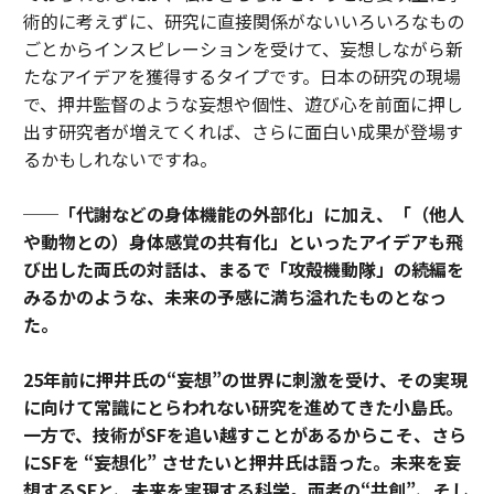
術的に考えずに、研究に直接関係がないいろいろなもの
ごとからインスピレーションを受けて、妄想しながら新
たなアイデアを獲得するタイプです。日本の研究の現場
で、押井監督のような妄想や個性、遊び心を前面に押し
出す研究者が増えてくれば、さらに面白い成果が登場す
るかもしれないですね。
──「代謝などの身体機能の外部化」に加え、「（他人
や動物との）身体感覚の共有化」といったアイデアも飛
び出した両氏の対話は、まるで「攻殻機動隊」の続編を
みるかのような、未来の予感に満ち溢れたものとなっ
た。
25年前に押井氏の“妄想”の世界に刺激を受け、その実現
に向けて常識にとらわれない研究を進めてきた小島氏。
一方で、技術がSFを追い越すことがあるからこそ、さら
にSFを “妄想化” させたいと押井氏は語った。未来を妄
想するSFと、未来を実現する科学。両者の“共創”、そし