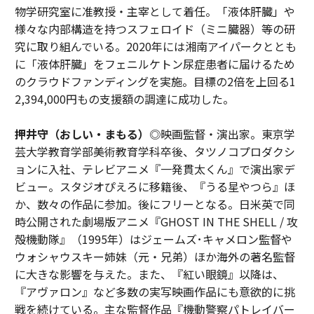
物学研究室に准教授・主宰として着任。「液体肝臓」や
様々な内部構造を持つスフェロイド（ミニ臓器）等の研
究に取り組んでいる。2020年には湘南アイパークととも
に「液体肝臓」をフェニルケトン尿症患者に届けるため
のクラウドファンディングを実施。目標の2倍を上回る1
2,394,000円もの支援額の調達に成功した。
押井守（おしい・まもる）
◎映画監督・演出家。東京学
芸大学教育学部美術教育学科卒後、タツノコプロダクシ
ョンに入社、テレビアニメ『一発貫太くん』で演出家デ
ビュー。スタジオぴえろに移籍後、『うる星やつら』ほ
か、数々の作品に参加。後にフリーとなる。日米英で同
時公開された劇場版アニメ『GHOST IN THE SHELL / 攻
殻機動隊』（1995年）はジェームズ･キャメロン監督や
ウォシャウスキー姉妹（元・兄弟）ほか海外の著名監督
に大きな影響を与えた。また、『紅い眼鏡』以降は、
『アヴァロン』など多数の実写映画作品にも意欲的に挑
戦を続けている。主な監督作品『機動警察パトレイバー