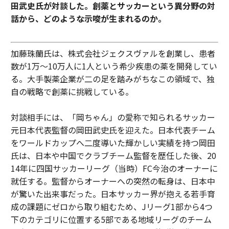
田武史氏が対談した。創薬とサッカーという異分野の対
話から、どのような示唆が生まれるのか。
加藤珠蘭氏は、株式会社ジェクスヴァルを創業し、患者
数が1万〜10万人に1人という希少疾患の薬を開発してい
る。大手製薬企業が二の足を踏みがちなこの領域で、独
自の戦略で創薬に挑戦している。
対談相手には、「岡ちゃん」の愛称で知られるサッカー
元日本代表監督の岡田武史氏を迎えた。日本代表チーム
をワールドカップへ二度導いた輝かしい実績を持つ岡田
氏は、日本や中国でクラブチーム監督を歴任した後、20
14年に四国サッカーリーグ（当時）FC今治のオーナーに
就任する。監督からオーナーへの突然の転身は、日本中
が驚いた出来事だった。日本サッカー界が抱える若手育
成の課題にゼロから取り組むため、Jリーグ1部から4つ
下のカテゴリに位置する5部である地域リーグのチーム