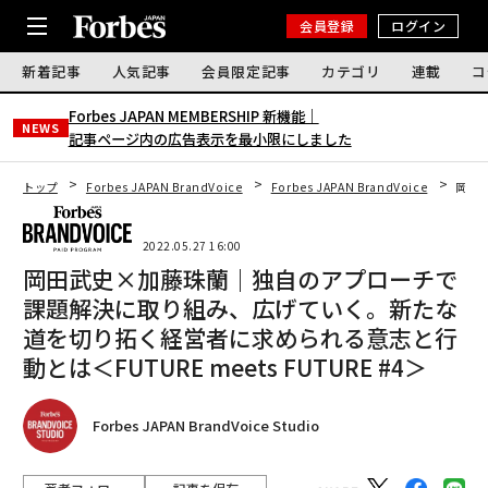
会員登録
ログイン
新着記事
人気記事
会員限定記事
カテゴリ
連載
コ
Forbes JAPAN MEMBERSHIP 新機能｜
NEWS
記事ページ内の広告表示を最小限にしました
トップ
Forbes JAPAN BrandVoice
Forbes JAPAN BrandVoice
岡田武
2022.05.27 16:00
岡田武史×加藤珠蘭｜独自のアプローチで
課題解決に取り組み、広げていく。新たな
道を切り拓く経営者に求められる意志と行
動とは＜FUTURE meets FUTURE #4＞
Forbes JAPAN BrandVoice Studio