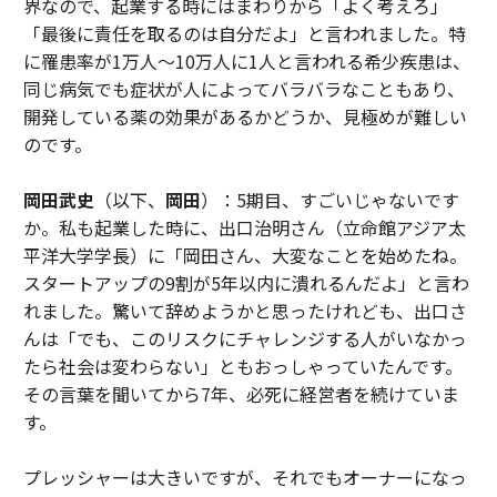
界なので、起業する時にはまわりから「よく考えろ」
「最後に責任を取るのは自分だよ」と言われました。特
に罹患率が1万人～10万人に1人と言われる希少疾患は、
同じ病気でも症状が人によってバラバラなこともあり、
開発している薬の効果があるかどうか、見極めが難しい
のです。
岡田武史
（以下、
岡田
）：5期目、すごいじゃないです
か。私も起業した時に、出口治明さん（立命館アジア太
平洋大学学長）に「岡田さん、大変なことを始めたね。
スタートアップの9割が5年以内に潰れるんだよ」と言わ
れました。驚いて辞めようかと思ったけれども、出口さ
んは「でも、このリスクにチャレンジする人がいなかっ
たら社会は変わらない」ともおっしゃっていたんです。
その言葉を聞いてから7年、必死に経営者を続けていま
す。
プレッシャーは大きいですが、それでもオーナーになっ