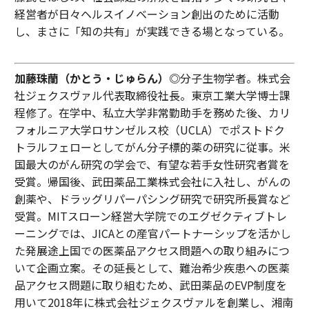
経営者が日々ヘルスイノベーション創出のために活動
し、まさに「知の共有」が実践できる場となっている。
加藤珠蘭（かとう・じゅらん）◎
分子生物学者。株式会
社ジェクスヴァル代表取締役社長。東京工業大学博士課
程修了。在学中、私立大学非常勤助手を務めた後、カリ
フォルニア大学ロサンゼルス校（UCLA）でポストドク
トラルフェローとしてがん分子標的薬の研究に従事。米
国最大のがん研究の学会で、有望な若手女性研究者賞を
受賞。帰国後、武田薬品工業株式会社に入社し、がんの
創薬や、ドラッグリパーパシング研究で研究所長賞など
受賞。MITスローン経営大学院でのエグゼクティブトレ
ーニングでは、JICAとの産官パートナーシップを活かし
た発展途上国での医薬品アクセス問題への取り組みにつ
いて企画立案。その延長として、難治希少疾患への医薬
品アクセス問題に取り組むため、武田薬品のEVP制度を
用いて2018年に株式会社ジェクスヴァルを創業し、湘南