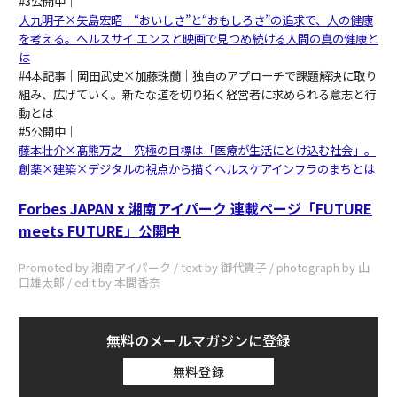
#3公開中｜
大九明子×矢島宏昭｜“おいしさ”と“おもしろさ”の追求で、人の健康
を考える。ヘルスサイ エンスと映画で見つめ続ける人間の真の健康と
は
#4本記事｜岡田武史×加藤珠蘭｜独自のアプローチで課題解決に取り
組み、広げていく。新たな道を切り拓く経営者に求められる意志と行
動とは
#5公開中｜
藤本壮介×髙熊万之｜究極の目標は「医療が生活にとけ込む社会」。
創薬×建築×デジタルの視点から描くヘルスケアインフラのまちとは
Forbes JAPAN x 湘南アイパーク 連載ページ「FUTURE
meets FUTURE」公開中
Promoted by 湘南アイパーク / text by 御代貴子 / photograph by 山
口雄太郎 / edit by 本間香奈
無料のメールマガジンに登録
無料登録