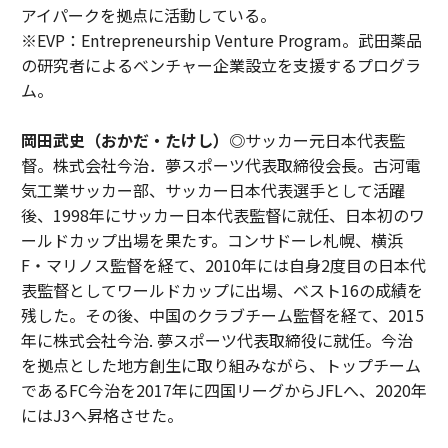
アイパークを拠点に活動している。
※EVP：Entrepreneurship Venture Program。武田薬品
の研究者によるベンチャー企業設立を支援するプログラ
ム。
岡田武史（おかだ・たけし）◎
サッカー元日本代表監
督。株式会社今治．夢スポーツ代表取締役会長。古河電
気工業サッカー部、サッカー日本代表選手として活躍
後、1998年にサッカー日本代表監督に就任、日本初のワ
ールドカップ出場を果たす。コンサドーレ札幌、横浜
F・マリノス監督を経て、2010年には自身2度目の日本代
表監督としてワールドカップに出場、ベスト16の成績を
残した。その後、中国のクラブチーム監督を経て、2015
年に株式会社今治. 夢スポーツ代表取締役に就任。今治
を拠点とした地方創生に取り組みながら、トップチーム
であるFC今治を2017年に四国リーグからJFLへ、2020年
にはJ3へ昇格させた。