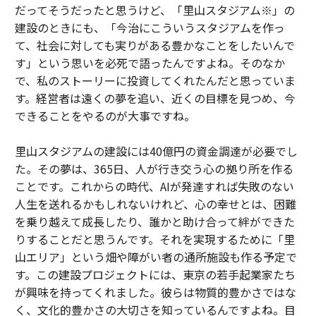
だってそうだったと思うけど、「里山スタジアム※」の
建設のときにも、「今治にこういうスタジアムを作っ
て、社会に対しても実りがある豊かなことをしたいんで
す」という思いを必死で語ったんですよね。そのなか
で、私のストーリーに投資してくれたんだと思っていま
す。経営者は遠くの夢を追い、近くの目標を見つめ、今
できることをやるのが大事ですね。
里山スタジアムの建設には40億円の資金調達が必要でし
た。その夢は、365日、人が行き交う心の拠り所を作る
ことです。これからの時代、AIが発達すれば失敗のない
人生を送れるかもしれないけれど、心の幸せとは、困難
を乗り越えて成長したり、誰かと助け合って絆ができた
りすることだと思うんです。それを実現するために「里
山エリア」という畑や障がい者の通所施設も作る予定で
す。この建設プロジェクトには、東京の若手起業家たち
が興味を持ってくれました。彼らは物質的豊かさではな
く、文化的豊かさの大切さを知っているんですよね。目