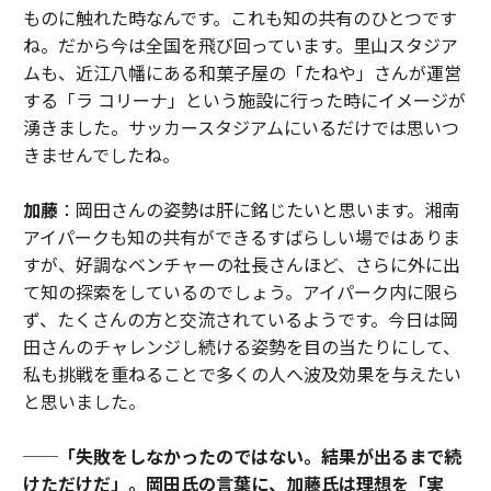
ものに触れた時なんです。これも知の共有のひとつです
ね。だから今は全国を飛び回っています。里山スタジア
ムも、近江八幡にある和菓子屋の「たねや」さんが運営
する「ラ コリーナ」という施設に行った時にイメージが
湧きました。サッカースタジアムにいるだけでは思いつ
きませんでしたね。
加藤
：岡田さんの姿勢は肝に銘じたいと思います。湘南
アイパークも知の共有ができるすばらしい場ではありま
すが、好調なベンチャーの社長さんほど、さらに外に出
て知の探索をしているのでしょう。アイパーク内に限ら
ず、たくさんの方と交流されているようです。今日は岡
田さんのチャレンジし続ける姿勢を目の当たりにして、
私も挑戦を重ねることで多くの人へ波及効果を与えたい
と思いました。
──「失敗をしなかったのではない。結果が出るまで続
けただけだ」。
岡田氏の言葉に、加藤氏は理想を「実