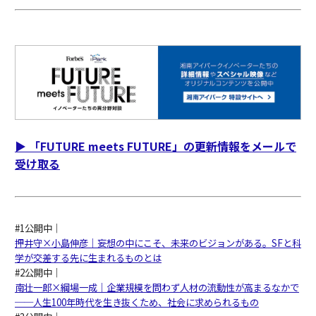
▶︎ 「FUTURE meets FUTURE」の更新情報をメールで
受け取る
#1公開中｜
押井守×小島伸彦｜妄想の中にこそ、未来のビジョンがある。SFと科
学が交差する先に生まれるものとは
#2公開中｜
南壮一郎×綱場一成｜企業規模を問わず人材の流動性が高まるなかで
──人生100年時代を生き抜くため、社会に求められるもの