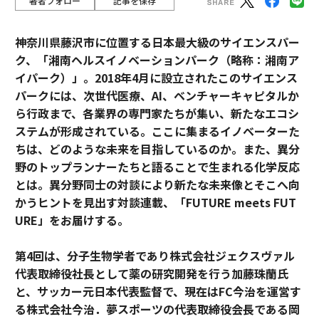
著者フォロー
記事を保存
神奈川県藤沢市に位置する日本最大級のサイエンスパー
ク、「湘南ヘルスイノベーションパーク（略称：湘南ア
イパーク）」。2018年4月に設立されたこのサイエンス
パークには、次世代医療、AI、ベンチャーキャピタルか
ら行政まで、各業界の専門家たちが集い、新たなエコシ
ステムが形成されている。ここに集まるイノベーターた
ちは、どのような未来を目指しているのか。また、異分
野のトップランナーたちと語ることで生まれる化学反応
とは。異分野同士の対談により新たな未来像とそこへ向
かうヒントを見出す対談連載、「FUTURE meets FUT
URE」をお届けする。
第4回は、分子生物学者であり株式会社ジェクスヴァル
代表取締役社長として薬の研究開発を行う加藤珠蘭氏
と、サッカー元日本代表監督で、現在はFC今治を運営す
る株式会社今治．夢スポーツの代表取締役会長である岡