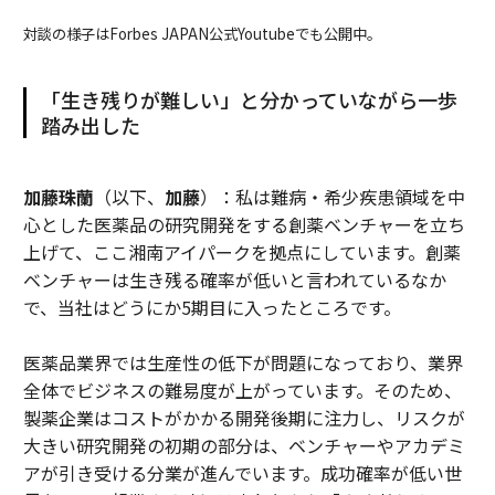
対談の様子はForbes JAPAN公式Youtubeでも公開中。
「生き残りが難しい」と分かっていながら一歩
踏み出した
加藤珠蘭
（以下、
加藤
）：私は難病・希少疾患領域を中
心とした医薬品の研究開発をする創薬ベンチャーを立ち
上げて、ここ湘南アイパークを拠点にしています。創薬
ベンチャーは生き残る確率が低いと言われているなか
で、当社はどうにか5期目に入ったところです。
医薬品業界では生産性の低下が問題になっており、業界
全体でビジネスの難易度が上がっています。そのため、
製薬企業はコストがかかる開発後期に注力し、リスクが
大きい研究開発の初期の部分は、ベンチャーやアカデミ
アが引き受ける分業が進んでいます。成功確率が低い世