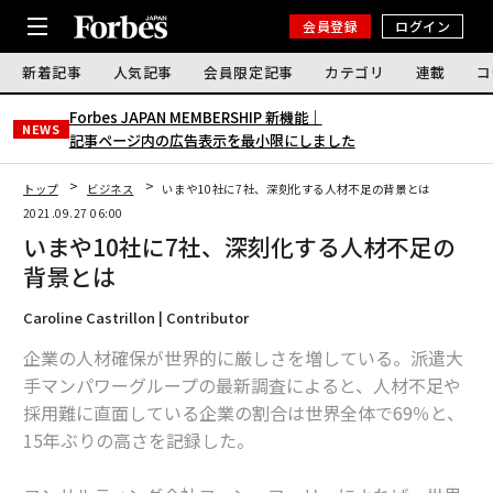
会員登録
ログイン
新着記事
人気記事
会員限定記事
カテゴリ
連載
コ
Forbes JAPAN MEMBERSHIP 新機能｜
NEWS
記事ページ内の広告表示を最小限にしました
トップ
ビジネス
いまや10社に7社、深刻化する人材不足の背景とは
2021.09.27 06:00
いまや10社に7社、深刻化する人材不足の
背景とは
Caroline Castrillon | Contributor
企業の人材確保が世界的に厳しさを増している。派遣大
手マンパワーグループの最新調査によると、人材不足や
採用難に直面している企業の割合は世界全体で69％と、
15年ぶりの高さを記録した。