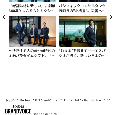
「老舗は常に新しい」。創業
パシフィックコンサルタンツ
360年ＹＵＡＳＡとカクシン
技師長の"北極星"。災害への
CEO田尻望が語る、AIを超え
無力感を乗り越え見つけた、
る人の価値
防災一筋20年の答え
〜決断する人のAI〜AI時代の
“泊まる”を超えて──エスパ
金融パラダイムシフト、「超
シオが描く、新しい日本のラ
個別化」の核心 【MUFG×ウ
グジュアリー（前編）
ェルスナビ×PwC】
編集＝江戸伸禎
トップ
Forbes JAPAN BrandVoice
Forbes JAPAN BrandVoice
“泊
2026年9月号発売中
2026.08.07 11:00