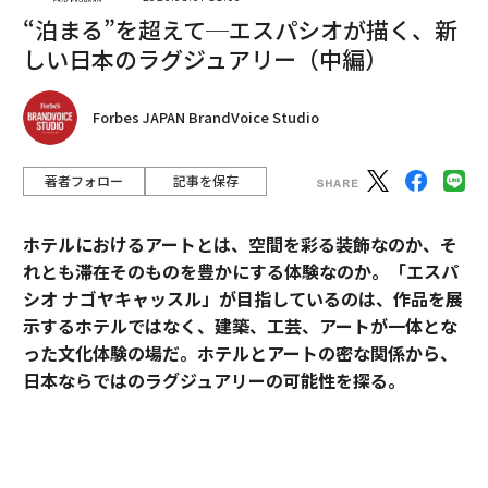
“泊まる”を超えて─エスパシオが描く、新
最新号の購入はこちらから
しい日本のラグジュアリー（中編）
Forbes JAPAN BrandVoice Studio
メンバーシップに登録する
著者フォロー
記事を保存
ホテルにおけるアートとは、空間を彩る装飾なのか、そ
関連記事
れとも滞在そのものを豊かにする体験なのか。「エスパ
コロナ後の米国で人手不足、失業者が急いで動かない理由とは
シオ ナゴヤキャッスル」が目指しているのは、作品を展
示するホテルではなく、建築、工芸、アートが一体とな
昇進させる従業員はどう選ぶ？ 管理職が見ている8つの特徴
った文化体験の場だ。ホテルとアートの密な関係から、
日本ならではのラグジュアリーの可能性を探る。
ワクチンを拒否する米国人に見られる傾向は？ 職業や性別で分析
世界は「AI経営」へとシフトする。いま、求められる未来をつくる人材と
「エスパシオ」にアートが必要な理由
は