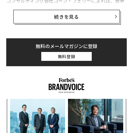
コンサルティング会社コーン・フェリーによれば、世界
の企業の人材不足数は2030年には8500万人あまりに達
する見通し。それによって失われる経済機会は8兆5000
続きを見る
億ドル（約934兆円）にのぼるという。
人材不足がこれほど深刻になっている原因は何なのか、
いくつかの点から簡単に検討してみたい。
無料のメールマガジンに登録
無料登録
キ
「
か。
左右
キャ
T
目
R S
日
の
ン