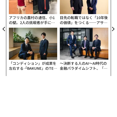
術
ままの状態にある。
た
ア
アフリカの農村の通信、小1
目先の転職ではなく「10年後
人類が初めて見た冥王星の姿
の壁。2人の挑戦者が手にし
の価値」をつくる──アサイ
た「次なる武器」
ンの長期伴走型支援とは
「コンディション」が成果を
〜決断する人のAI〜AI時代の
左右する――「BAKUNE」のTEN
金融パラダイムシフト、「超
TIALが支える「挑戦者の明
個別化」の核心 【MUFG×ウ
日」
ェルスナビ×PwC】
左はニューホライズンズが撮影した冥王星、右はハッブルによる画像。ニ
ューホライズンズがいかに冥王星の詳細な情報をもたらしたかが理解でき
る。左：(c)NASA/JH Univ/SRI、右：(c)NASA/ESA & M. Buie（SwRI）
グランドピアノほどのサイズのニューホライズンズは、