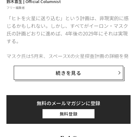
鈴木喜生 | Official Columnist
フリー編集者
「ヒトを火星に送り込む」という計画は、非現実的に感
じるかもしれない。しかし、すべてがイーロン・マスク
氏の計画どおりに進めば、4年後の2029年にそれは実現
する。
マスク氏は5月末、スペースXの火星探査計画の詳細を発
表した。彼は過去にも火星に関して多くコメントしてい
ニューホライズンズが撮影した冥王星の大地。右手は窒素の氷で覆われた
スプートニク平原。左手には標高3500m級の険しい山々が連なる。(c)NAS
るが、使用機材やスケジュールなどを含め、これほど具
続きを見る
A/JHUAPL/SwRI
体的なプランを公表したのは初めてのことだ。
ニューホライズンズがもたらした
次ページ ＞
データでわかった冥王星の姿
無料のメールマガジンに登録
無料登録
1
2
3
4
編集＝安井克至