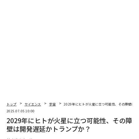
固体燃料ブースターを5基搭載したアトラスVロケットに
よって2006年1月19日、ケープカナベラル（フロリダ
州）から打ち上げられた。その初速度は史上最速の秒速
16.26km（時速5万8500km）に達し、「宇宙船が地球を
離脱した最速の速度」としてギネスに認定されている。
月の公転軌道をわずか8.5時間で通過したニューホライズ
ンズは、打ち上げから405日後に木星に到達し、フライ
バイ（重力アシスト）を実施。これによって冥王星まで
の所要時間を3年間短縮した。そして2015年7月14日、
冥王星に最接近したニューホライズンズは、その高度1
万2500kmをフライバイしながら、冥王星の地表を最大5
0mピクセルの高解像度で撮影。この画像によって人類
は初めて冥王星の真の姿を知った。
トップ
サイエンス
宇宙
2029年にヒトが火星に立つ可能性、その障壁は
2025.07.05 10:00
2029年にヒトが火星に立つ可能性、その障
壁は開発遅延かトランプか？