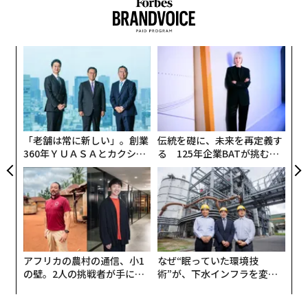
2026年9月号発売中
ンツ
「
火星の地表をオプティマスを歩くイメージ図(C)SpaceX
への
─
た、
ら
最新号の購入はこちらから
挑
その計画によると、スペースXが開発する超大型宇宙機
よっ
PA
「スターシップ」を2026年後半に5機打ち上げ、2027年
メンバーシップに登録する
前半には火星のアルカディア平原に着陸させる。ヒトの
「老舗は常に新しい」。創業
伝統を礎に、未来を再定義す
代わりに「
オプティマス
」を複数搭載し、火星地表を歩
360年ＹＵＡＳＡとカクシン
る 125年企業BATが挑むス
CEO田尻望が語る、AIを超え
モークレスな未来
かせる。オプティマスとは、テスラが開発する二足歩行
る人の価値
ロボットだ。
関連記事
🕺
pic.twitter.com/NzqAmN3F5z
2029年にヒトが火星に立つ可能性、その障壁は開発遅延かトランプか？
アフリカの農村の通信、小1
なぜ“眠っていた環境技
プラネタリウムで偶然発見、太陽系を囲む「オールトの雲」の螺旋構造
— Elon Musk (@elonmusk)
May 13, 2025
の壁。2人の挑戦者が手にし
術”が、下水インフラを変え
た「次なる武器」
たのか──産総研×月島JFE
アクアソリューションの10年
太陽系の新たな天体「アンモナイト」、すばる望遠鏡が発見 今わかって