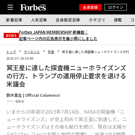
会員登録
ログイン
新着記事
人気記事
会員限定記事
カテゴリ
連載
コ
Forbes JAPAN MEMBERSHIP 新機能｜
NEWS
記事ページ内の広告表示を最小限にしました
トップ
サイエンス
宇宙
冥王星に達した探査機ニューホライズンズの行方
2025.07.26 10:00
冥王星に達した探査機ニューホライズンズ
の行方、トランプの運用停止要求を退ける
米議会
鈴木喜生 | Official Columnist
フリー編集者
いまから10年前の2015年7月14日、NASAの探査機「ニ
ューホライズンズ」が史上初めて冥王星に到達した。ニ
ューホライズンズはその後も航行を続け、現在は太陽か
ら62.13au（1auは太陽と地球の距離）、光速で8.6時間