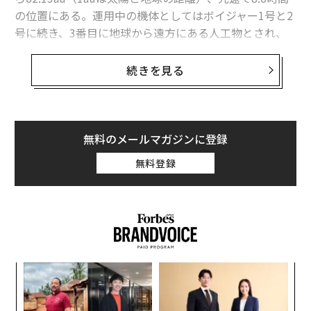
の位置にある。運用中の機体としてはボイジャー1号と2
号に続き、3番目に地球から遠方にある人工物とされ、
太陽系の謎の解明に貢献することが今後も期待されてい
る。
続きを見る
そのニューホライズンズの電源をトランプ大統領がオフ
にしようとしている。トランプ政権が5月に発表した202
6年度の予算要求案では、NASAの次年度予算を24%削減
無料のメールマガジンに登録
することを議会に要求。なかでも深宇宙探査を管轄する
無料登録
科学プログラムの部門の予算は47%の減額が見込まれて
いる。
しかし、この大統領要求案に対して米国の上下両院が激
しく抵抗。その結果、米東部時間7月15日には下院、17
日には上院が同予算法案を棄却し、今年度と同等の予算
るか
伝
をNASAに付与することを決定した。しかし、NASAの予
、く
る
算をめぐる政権と議会の攻防戦はその後も継続してお
モ
な
り、ニューホライズンズの処遇も文字通り、宙に浮いた