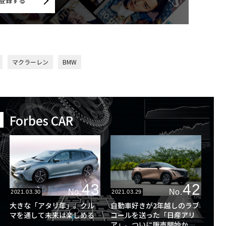
登録する
マクラーレン
BMW
Forbes CAR
43
42
No.
No.
2021.03.30
2021.03.29
大きな「アタリ年」。クル
自動車好きが2年越しのラブ
マを通して未来は楽しめる
コールを送った「日産アリ
ア」。ついに販売開始か