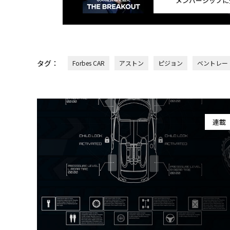
メンバーシップに
タグ：
Forbes CAR
アストン
ピジョン
ベントレー
連載