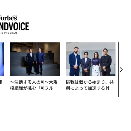
「老
創業
カク
る、
定
〜決断する人のAI〜大規
挑戦は個から始まり、共
T
模組織が挑む「AIフル実
創によって加速する NOR
未
装」“使う”企業から“動
QAIN JAPAN 特別座談会
く”企業へ【NTTドコモ
ビジネス×PwC】