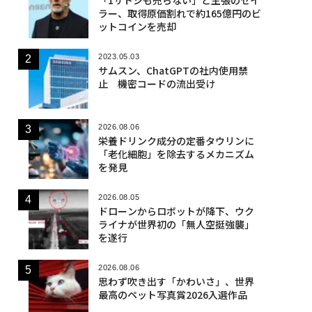
ラー、取得原価割れで約165億円のビ
ットコインを売却
2023.05.03
サムスン、ChatGPTの社内使用禁
止 機密コードの流出受け
2026.08.06
栄養ドリンク成分の定番タウリンに
「老化細胞」を除去するメカニズム
を発見
2026.08.05
ドローンからロボットが降下、ウク
ライナが世界初の「無人空挺強襲」
を遂行
2026.08.06
思わず吹き出す「かわいさ」、世界
最高のペット写真賞2026入選作品