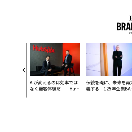
AIが変えるのは効率では
伝統を礎に、未来を再
なく顧客体験だ──Hub
義する 125年企業BA
Spot Japanが語る「Gr
が挑むスモークレスな
ow Better」な組織のつ
来
くり方