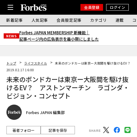
会員登録
ログイン
新着記事
人気記事
会員限定記事
カテゴリ
連載
コ
Forbes JAPAN MEMBERSHIP 新機能｜
NEWS
記事ページ内の広告表示を最小限にしました
トップ
ライフスタイル
未来のボンドカーは東京ー大阪間を駆け抜けるEV？ 
2019.02.17 16:00
未来のボンドカーは東京ー大阪間を駆け抜
けるEV？ アストンマーチン ラゴンダ・
ビジョン・コンセプト
Forbes JAPAN 編集部
著者フォロー
記事を保存