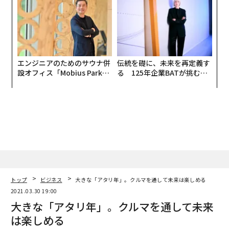
全貌
エンジニアのためのサウナ併
伝統を礎に、未来を再定義す
設オフィス「Mobius Park」
る 125年企業BATが挑むス
がオープン──タマディック
モークレスな未来
が健康経営を徹底する理由
トップ
ビジネス
大きな「アタリ年」。クルマを通して未来は楽しめる
2021.03.30 19:00
大きな「アタリ年」。クルマを通して未来
は楽しめる