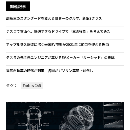
関連記事
高級車のスタンダードを変える世界一のクルマ、新型Sクラス
テスラで雪山へ。快適すぎるドライブで「車の役割」を考えてみた
アップル参入報道に沸く米国EV市場が2021年に節目を迎える理由
テスラの元主任エンジニアが率いるEVメーカー「ルーシッド」の挑戦
電気自動車の時代が到来 各国がガソリン車禁止前倒し
タグ：
Forbes CAR