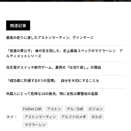
関連記事
最高の走りに達したアストンマーティン、ヴァンテージ
「音速の貴公子」 彼の名を冠した、史上最高スペックのマクラーレン ア
ルティメットシリーズ
任天堂がスイッチ新作ゲーム、異例の「仕切り直し」の理由
「成功者に共通する8つの習慣」 自分を大切にすることも
外国人にとって危険な10の旅先、特に女性は要警戒の各国
Forbes CAR
アストン
デル／Dell
ピジョン
タグ：
アストンマーティン
アルファロメオ
ボルボ
マクラーレン