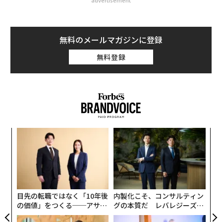
advertisement
無料のメールマガジンに登録
無料登録
な
術
た
A
ア
顧客
pa
な
目先の転職ではなく「10年後
内製化こそ、コンサルティン
の価値」をつくる──アサイ
グの本質だ レバレジーズが
ンの長期伴走型支援とは
実践する、次世代ファームの