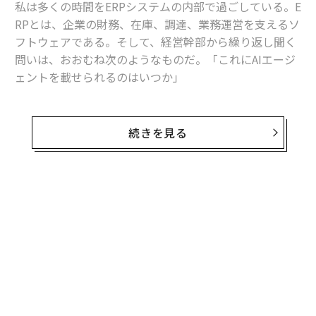
私は多くの時間をERPシステムの内部で過ごしている。E
RPとは、企業の財務、在庫、調達、業務運営を支えるソ
フトウェアである。そして、経営幹部から繰り返し聞く
問いは、おおむね次のようなものだ。「これにAIエージ
ェントを載せられるのはいつか」
これは最初に問うべき問いではない。
続きを見る
エージェントが有用ではないからではない。有用であ
る。仕訳を起案し、発注書を準備し、例外処理を回付で
きるソフトウェアは、バックオフィス部門の働き方を変
え得る。しかし、業務オペレーションにおいては、行動
できる能力よりも、その行動がなぜ正しかったのかを証
明できる能力の方が重要である。
エンタープライズAIには、エージェント層の前にエビデ
ンス層が必要だ。