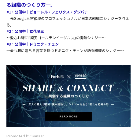
る組織のつくり方─」
#1：公開中｜ピョートル・フェリクス・グジバチ
「元Google人材領域のプロフェッショナルが日本の組織にシナジーを与え
る」
#2：公開中｜立花陽三
〜愛され球団｢楽天ゴールデンイーグルス｣の胸熱シナジー〜
#3：公開中｜ドミニク・チェン
〜最も腑に落ちる言葉を持つドミニク・チェンが語る組織のシナジー〜
Promoted by Sansan