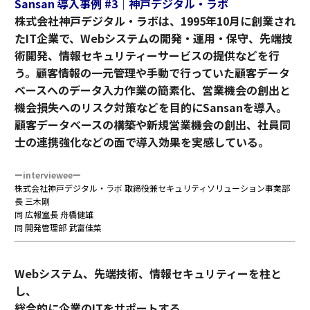
Sansan 導入事例 #3｜神戸デジタル・ラボ
株式会社神戸デジタル・ラボは、1995年10月に創業され
たIT企業で、Webシステムの開発・運用・保守、先端技
術開発、情報セキュリティーサービスの提供などを行
う。顧客情報の一元管理や手動で行っていた顧客データ
ベースへのデータ入力作業の簡素化、営業機会の創出と
機会損失へのリスク対策などを目的にSansanを導入。
顧客データベースの構築や新規営業機会の創出、社員同
士の連携強化などの面で導入効果を実感している。
ーintervieweeー
株式会社神戸デジタル・ラボ 取締役兼セキュリティソリューション事業部
長 三木剛
同 広報室長 舟橋健雄
同 開発管理部 武富佳菜
Webシステム、先端技術、情報セキュリティーを柱と
し、
総合的に企業のITをサポートする