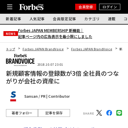
会員登録
ログイン
新着記事
人気記事
会員限定記事
カテゴリ
連載
コ
Forbes JAPAN MEMBERSHIP 新機能｜
NEWS
記事ページ内の広告表示を最小限にしました
トップ
Forbes JAPAN BrandVoice
Forbes JAPAN BrandVoice
新規
2018.10.07 23:01
新規顧客情報の登録数が3倍 全社員のつな
がりが会社の資産に
Sansan / PR | Contributor
著者フォロー
記事を保存