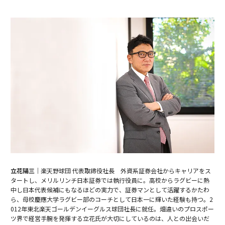
立花陽三｜
楽天野球団 代表取締役社長 外資系証券会社からキャリアをス
タートし、メリルリンチ日本証券では執行役員に。高校からラグビーに熱
中し日本代表候補にもなるほどの実力で、証券マンとして活躍するかたわ
ら、母校慶應大学ラグビー部のコーチとして日本一に輝いた経験も持つ。2
012年東北楽天ゴールデンイーグルス球団社長に就任。畑違いのプロスポー
ツ界で経営手腕を発揮する立花氏が大切にしているのは、人との出会いだ