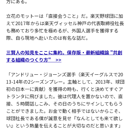
方にある。
立花のモットーは「直接会うこと」だ。楽天野球団に加
えて2017年からは楽天ヴィッセル神戸の代表取締役社長
も務めており多忙を極めるが、外国人選手を獲得する
際、自ら現地へ赴いたのは有名な話だ。
三賢人の知見をここに集約。保存版・最新組織論 "共創
する組織のつくり方" >>
「アンドリュー・ジョーンズ選手（楽天イーグルスで20
13-14年の2シーズンプレー。主軸として、2013年、球団
初の日本一に貢献）を獲得の時も、行くと決めてすぐア
トランタに飛びました。彼は代理人を置かないので、直
接、５時間話しこみ、その日のうちにサインしてもらう
ことができました。お金で動く相手ではないからこそ、
球団社長である僕が誠意を見せ『なんとしても来て欲し
い』という熱量を伝えることが大切なのだと思います」