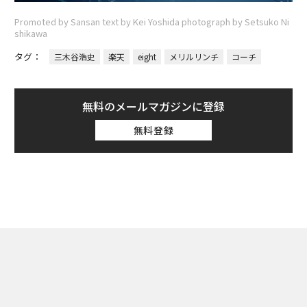
Promoted by Sansan text by Kei Yoshida photograph by Setsuko Ni
shikawa
タグ：
三木谷浩史
楽天
eight
メリルリンチ
コーチ
無料のメールマガジンに登録
無料登録