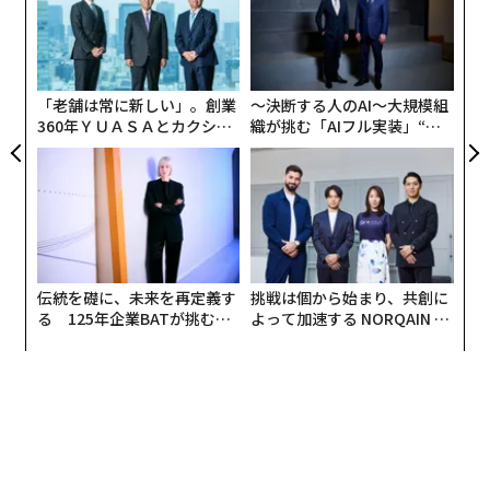
た
ア
ア
の
た
「老舗は常に新しい」。創業
〜決断する人のAI〜大規模組
360年ＹＵＡＳＡとカクシン
織が挑む「AIフル実装」“使
CEO田尻望が語る、AIを超え
う”企業から“動く”企業へ【N
る人の価値
TTドコモビジネス×PwC】
伝統を礎に、未来を再定義す
挑戦は個から始まり、共創に
る 125年企業BATが挑むス
よって加速する NORQAIN JA
モークレスな未来
PAN 特別座談会