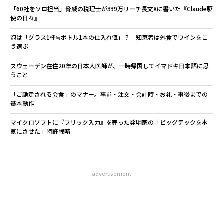
「60社をソロ担当」脅威の税理士が339万リーチ長文Xに書いた『Claude駆
使の日々』
泡は「グラス1杯≒ボトル1本の仕入れ値」？ 知恵者は外食でワインをこ
う選ぶ
スウェーデン在住20年の日本人医師が、一時帰国してイマドキ日本語に思
うこと
「ご馳走される会食」のマナー。事前・注文・会計時・お礼・事後までの
基本動作
マイクロソフトに『フリック入力』を売った発明家の「ビッグテックを本
気にさせた」特許戦略
advertisement