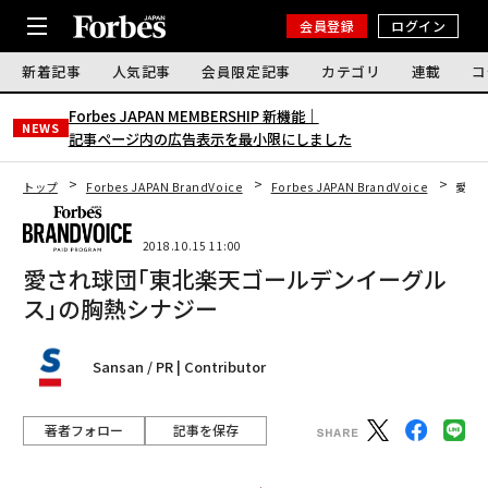
会員登録
ログイン
新着記事
人気記事
会員限定記事
カテゴリ
連載
コ
Forbes JAPAN MEMBERSHIP 新機能｜
NEWS
記事ページ内の広告表示を最小限にしました
トップ
Forbes JAPAN BrandVoice
Forbes JAPAN BrandVoice
愛さ
2018.10.15 11:00
愛され球団｢東北楽天ゴールデンイーグル
ス｣の胸熱シナジー
Sansan / PR | Contributor
著者フォロー
記事を保存