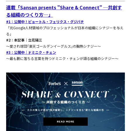
連載「Sansan prsents "Share & Connect" ─共創す
る組織のつくり方─」
#1：公開中！ピョートル・フェリクス・グジバチ
「元Google人材領域のプロフェッショナルが日本の組織にシナジーを与え
る」
#2：本記事｜立花陽三
〜愛され球団｢楽天ゴールデンイーグルス｣の胸熱シナジー〜
#3：公開中｜ドミニク・チェン
〜最も腑に落ちる言葉を持つドミニク・チェンが語る組織のシナジー〜