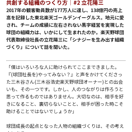
共創する組織のつくり方｜#2 立花陽三
2017年の観客動員数が177万人に達し、138億円の売上
高を記録した東北楽天ゴールデンイーグルス。地元に愛
され、チームの成績に左右されない黒字経営を実現した
球団の組織力は、いかにして生まれたのか。楽天野球団
代表取締役社長の立花陽三に「シナジーを生み出す組織
づくり」について話を聞いた。
「僕はいろいろな人に助けられてここまできました。
『(球団社長を)やってみない？』と声をかけてくださっ
た三木谷さん(三木谷浩史楽天野球団オーナー)との出会
いも、その一つです。しかし、人のつながりは作ろうと
思って作るものではありません。大切なのは、相手を好
きになること、裏切らないことと、相手が困った時こそ
助けることではないでしょうか」
球団成長の起点となった人物の組織づくりは、その考え