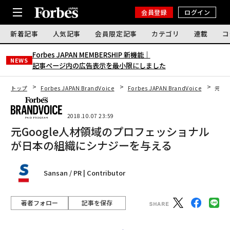
会員登録
ログイン
新着記事
人気記事
会員限定記事
カテゴリ
連載
コ
Forbes JAPAN MEMBERSHIP 新機能｜
NEWS
記事ページ内の広告表示を最小限にしました
トップ
Forbes JAPAN BrandVoice
Forbes JAPAN BrandVoice
元G
2018.10.07 23:59
元Google人材領域のプロフェッショナル
が日本の組織にシナジーを与える
Sansan / PR | Contributor
著者フォロー
記事を保存