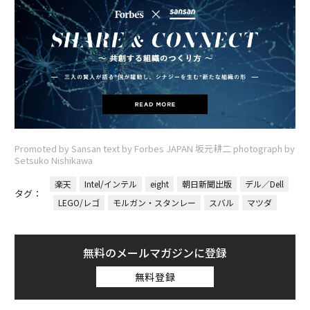
Promoted by Sansan text by Forbes JAPAN 坂元耕二 photograph by
Setsuko Nishikawa
楽天
Intel/インテル
eight
朝日新聞出版
デル／Dell
タグ：
LEGO/レゴ
モルガン・スタンレー
スバル
マツダ
無料のメールマガジンに登録
無料登録