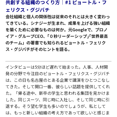
共創する組織のつくり方｜#1 ピョートル・フ
ェリクス・グジバチ
会社組織と個人の関係性は従来のそれとは大きく変わっ
てきている。シナジーが生まれ、成果を上げる強い組織
を築くために必要なものは何か。元Googleで、プロノ
イア・グループCEO、｢０秒リーダーシップ｣｢世界最高
のチーム」の著書でも知られるピョートル・フェリク
ス・グジバチがそのヒントを語る。
インタビューは5分ほど遅れて始まった。人事、人材開
発の分野で今注目のピョートル・フェリクス・グジバチ
は、この日も名古屋のとある企業で講演をひとつこなし
てきた。そして開口一番、彼らしい話題を提供してくれ
た。「帰る途中、新卒の学生と思われる集団を見かけま
した。同じスーツ、同じ時に入社し、そして同じ時に引
退する。そう望む学生も多いのでしょうが、私として
は、もっと新しい組織の考え方であって欲しいと感じま