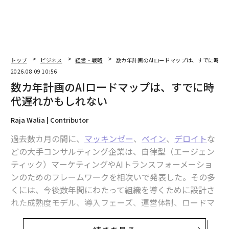
トップ
ビジネス
経営・戦略
数カ年計画のAIロードマップは、すでに時代
2026.08.09 10:56
数カ年計画のAIロードマップは、すでに時
代遅れかもしれない
Raja Walia | Contributor
過去数カ月の間に、
マッキンゼー
、
ベイン
、
デロイト
な
どの大手コンサルティング企業は、自律型（エージェン
ティック）マーケティングやAIトランスフォーメーショ
ンのためのフレームワークを相次いで発表した。その多
くには、今後数年間にわたって組織を導くために設計さ
れた成熟度モデル、導入フェーズ、運営体制、ロードマ
ップが含まれている。