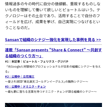
情報過多の今の時代に自分の価値観、重視するものしな
いものを理解して働いて欲しいとピョートルはいう。テ
クノロジーはその土台であり、活用することで自分のフ
ィールドを広げ、成果を挙げ、自己実現につなげるとい
うことなのだ。
Sansanで組織のシナジー強化を実現した事例を見る >>
連載「Sansan presents "Share & Connect" 〜共創す
る組織のつくり方〜」
#1：本記事｜ピョートル・フェリクス・グジバチ
「元Google人材領域のプロフェッショナルが日本の組織にシナジーを与え
る」
#2：公開中｜立花陽三
〜愛され球団｢東北楽天ゴールデンイーグルス｣の胸熱シナジー〜
#3：公開中｜ドミニク・チェン
〜最も腑に落ちる言葉を持つドミニク・チェンが語る組織のシナジー〜