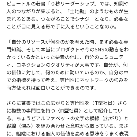
ピョートルの著書「０秒リーダーシップ」では、知識や
人のつながりが集まると、「土地勘」のようなものが生
まれるとある。つながることでシナジーとなり、必要な
ことが目に見える形で手に入るということなのか。
「自分のリソースが何なのかを考えた時、まず必要な専
門知識、そして本当にプロダクトや今のSNSの動きをわ
かっているかといった要素の他に、自分のコミュニテ
ィ、コネクションのクオリティが大事です。自分が、何
の価値に対して、何のために動いているのか、自分の中
での指標を持って考え、専門性にネットワークの強みを
両方使えれば面白いことができるのです」
さらに著書ではこの広がりと専門性を〈
T型
社員〉さら
に複数の専門性を持つ〈
Π型
社員〉として紹介してい
る。ちょうどアルファベットの文字の横線（広がり）と
縦線（深み）を組み合わせた意味から取っている。まさ
に、組織における個人の価値を高める意味をうまく表現