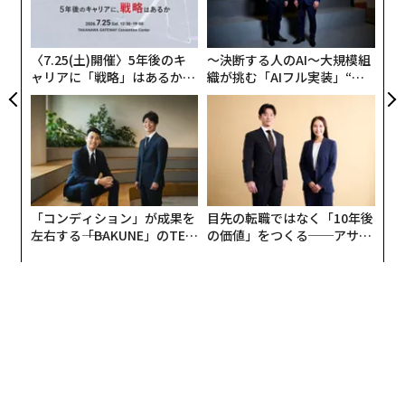
─
ら
〈7.25(土)開催〉5年後のキ
〜決断する人のAI〜大規模組
ャリアに「戦略」はあるか。
織が挑む「AIフル実装」“使
トップエグゼクティブのキャ
う”企業から“動く”企業へ【N
リアに触れる1日│CAREER S
TTドコモビジネス×PwC】
UMMIT 2026
「コンディション」が成果を
目先の転職ではなく「10年後
左右する――「BAKUNE」のTEN
の価値」をつくる──アサイ
TIALが支える「挑戦者の明
ンの長期伴走型支援とは
日」