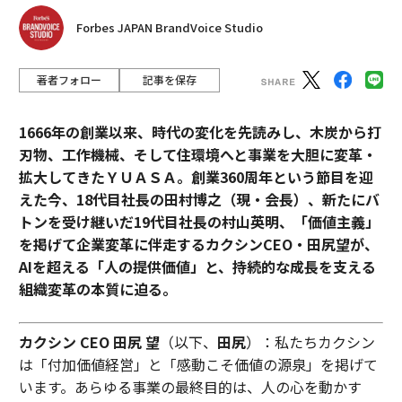
Forbes JAPAN BrandVoice Studio
著者フォロー
記事を保存
1666年の創業以来、時代の変化を先読みし、木炭から打
刃物、工作機械、そして住環境へと事業を大胆に変革・
拡大してきたＹＵＡＳＡ。創業360周年という節目を迎
えた今、18代目社長の田村博之（現・会長）、新たにバ
トンを受け継いだ19代目社長の村山英明、「価値主義」
を掲げて企業変革に伴走するカクシンCEO・田尻望が、
AIを超える「人の提供価値」と、持続的な成長を支える
組織変革の本質に迫る。
カクシン CEO 田尻 望
（以下、
田尻
）：私たちカクシン
は「付加価値経営」と「感動こそ価値の源泉」を掲げて
います。あらゆる事業の最終目的は、人の心を動かす