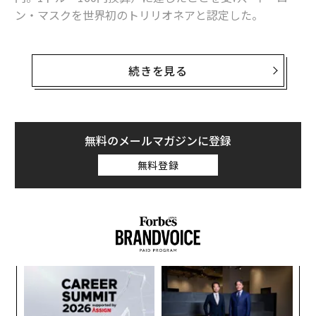
ン・マスクを世界初のトリリオネアと認定した。
フォーブスの推計によると、IPOによりマスクの資産は
金曜午前時点で1.1兆ドル（約176兆円）に押し上げられ
続きを見る
た。スペースXがIPOの公開価格を1株135ドルに設定した
木曜夕方には、
純資産
が1880億ドル（約30.08兆円）増
の推計9820億ドル（約157.12兆円）に上昇していた。
無料のメールマガジンに登録
マスクの資産ポートフォリオを見ると、スペースXの会長
無料登録
兼CEO兼最高技術責任者である同氏は、スペースX株48
億株（価値は7150億ドル［約114.4兆円］）を保有し、
さらに500億ドル（約8兆円）相当の3億5000万株分のス
トックオプションも持っており、同社の38％の株式を保
有している。マスクの資産内訳については、6月12日公
開の
記事
「SpaceX’s IPO Just Made Elon Musk The Wor
ンツ
「
ld’s First Trillionaire」（スペースXのIPOがイーロン・
への
3
マスクを世界初のトリリオネアにした）で詳述してい
た、
C
「
る。
る