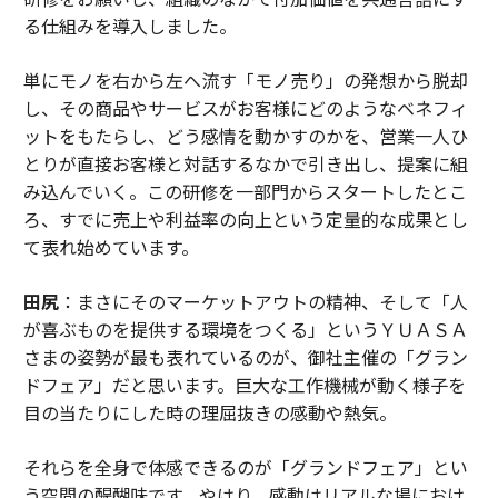
る仕組みを導入しました。
単にモノを右から左へ流す「モノ売り」の発想から脱却
し、その商品やサービスがお客様にどのようなベネフィ
ットをもたらし、どう感情を動かすのかを、営業一人ひ
とりが直接お客様と対話するなかで引き出し、提案に組
み込んでいく。この研修を一部門からスタートしたとこ
ろ、すでに売上や利益率の向上という定量的な成果とし
て表れ始めています。
田尻
：まさにそのマーケットアウトの精神、そして「人
が喜ぶものを提供する環境をつくる」というＹＵＡＳＡ
さまの姿勢が最も表れているのが、御社主催の「グラン
ドフェア」だと思います。巨大な工作機械が動く様子を
目の当たりにした時の理屈抜きの感動や熱気。
それらを全身で体感できるのが「グランドフェア」とい
う空間の醍醐味です。やはり、感動はリアルな場におけ