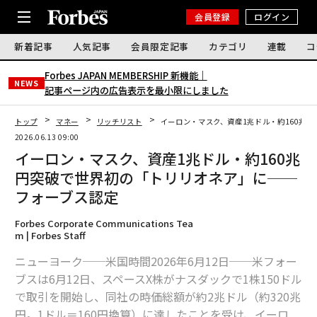
会員登録
ログイン
新着記事
人気記事
会員限定記事
カテゴリ
連載
コ
Forbes JAPAN MEMBERSHIP 新機能｜
NEWS
記事ページ内の広告表示を最小限にしました
トップ
マネー
リッチリスト
イーロン・マスク、資産1兆ドル・約160兆
2026.06.13 09:00
イーロン・マスク、資産1兆ドル・約160兆
円突破で世界初の「トリリオネア」に──
フォーブス認定
Forbes Corporate Communications Tea
m | Forbes Staff
ニューヨーク──米国時間2026年6月12日──米フォー
ブスは6月12日、スペースX株がナスダックで1株150ドル
で取引を開始し、同社の時価総額が約2兆ドル（約320兆
円。1ドル＝160円換算）に達したことを受け、イーロ