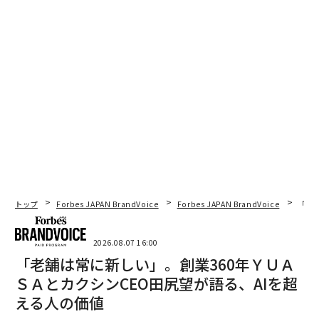
トップ
Forbes JAPAN BrandVoice
Forbes JAPAN BrandVoice
「老
2026.08.07 16:00
「老舗は常に新しい」。創業360年ＹＵＡ
ＳＡとカクシンCEO田尻望が語る、AIを超
える人の価値