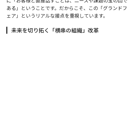
に「お客様と直接話すことは、ニーズや課題の宝の山で
ある」ということです。だからこそ、この「グランドフ
ェア」というリアルな接点を重視しています。
未来を切り拓く「横串の組織」改革
田村
：国内で進化させてきた「グランドフェア」を、20
25年にタイで初開催しました。これは単なる海外展示会
ではなく、我々の総合力を現地で面展開するための強い
意思表示です。
これまでは日系製造業の海外進出に合わせ、「モノづく
り」の領域を中心に事業を展開してきましたが、それだ
けでは限界があります。そこで、住設や建材など国内の
リソースを融合させ、日本で培った総合力をタイでも再
現することを目指したのが、現地の富裕層向け住宅を丸
ごと一軒改装した「ＹＵＡＳＡ ＳＡＫＵＲＡ ＨＯＵＳ
Ｅ」プロジェクトです。