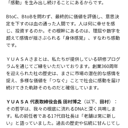
「感動」を生み出し続けることにあるからです。
BtoC、BtoBを問わず、最終的に価値を評価し、意思決
定を下すのは血の通った人間です。人は何に幸せを感
じ、投資するのか。その根幹にあるのは、理屈や数字を
超えて感情が揺さぶられる「身体感覚」、すなわち感動
です。
ＹＵＡＳＡさまとは、私たちが提供している研修プログ
ラムを通じてご縁をいただいております。創業360周年
を迎えられた社の歴史は、まさに市場の潜在的な感情を
捉え、多様な価値を「つなぐ」ことで社会に感動を届け
続けてきた軌跡そのものだと確信しています。
ＹＵＡＳＡ 代表取締役会長 田村博之
（以下、
田村
）：
その哲学は、我々の根底に流れるDNAと深く共鳴しま
す。私の前任者である17代目社長は「老舗は常に新し
い」と語っていました。過去の歴史や伝統に甘んじてし