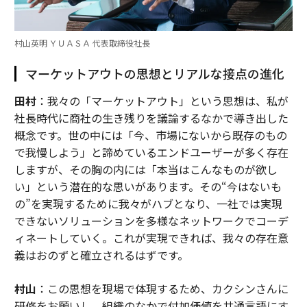
村山英明 ＹＵＡＳＡ 代表取締役社長
マーケットアウトの思想とリアルな接点の進化
田村
：我々の「マーケットアウト」という思想は、私が
社長時代に商社の生き残りを議論するなかで導き出した
概念です。世の中には「今、市場にないから既存のもの
で我慢しよう」と諦めているエンドユーザーが多く存在
しますが、その胸の内には「本当はこんなものが欲し
い」という潜在的な思いがあります。その“今はないも
の”を実現するために我々がハブとなり、一社では実現
できないソリューションを多様なネットワークでコーデ
ィネートしていく。これが実現できれば、我々の存在意
義はおのずと確立されるはずです。
村山
：この思想を現場で体現するため、カクシンさんに
研修をお願いし、組織のなかで付加価値を共通言語にす