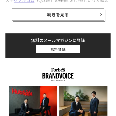
大手
クアルコム
（QCOM）の株価は61.7％という大幅な
上昇を記録した。比較すると、この上昇率は同期間のS&
P500の上昇率9.5％をはるかに上回り、ブロードコムを
続きを見る
はじめとする多くの
半導体ライバル企業
を大きく引き離
す結果となった。
では、その引き金は何だったのか。長らく、同社をめぐ
無料のメールマガジンに登録
る物語は代わり映えのしないものだった。スマートフォ
無料登録
ンの需要サイクル、中国市場の動向、そしてアップルと
の複雑な関係である。ところがこの期間、ウォール街の
関心はまったく別のストーリーへと移った。
な
術
た
〜
ア
金
個