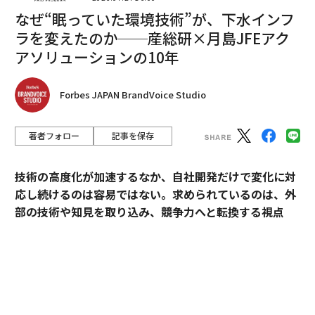
なぜ“眠っていた環境技術”が、下水インフ
ラを変えたのか──産総研×月島JFEアク
2026年9月号発売中
アソリューションの10年
最新号の購入はこちらから
Forbes JAPAN BrandVoice Studio
メンバーシップに登録する
著者フォロー
記事を保存
技術の高度化が加速するなか、自社開発だけで変化に対
応し続けるのは容易ではない。求められているのは、外
部の技術や知見を取り込み、競争力へと転換する視点
関連記事
だ。
スペースXがいよいよ上場へ 「一世代に一度」の巨大IPOラッシュ、投資
家のチャンスとリスク
産業技術総合研究所（以下、産総研）は、先端技術の研
究開発にとどまらず、企業の新規事業創出や価値向上に
イーロン・マスクの資産額が約8.2兆円減少、テスラ株が1カ月近く下落
貢献してきた実績を有する。本連載では、産総研と企業
なぜ、バフェットはIPOに投資しないのか──個人投資家が学ぶべき教訓