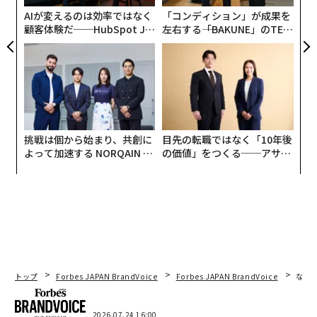
ェ
AIが変えるのは効率ではなく
「コンディション」が成果を
顧客体験だ──HubSpot Ja
左右する――「BAKUNE」のTEN
panが語る「Grow Better」
TIALが支える「挑戦者の明
な組織のつくり方
日」
挑戦は個から始まり、共創に
目先の転職ではなく「10年後
よって加速する NORQAIN JA
の価値」をつくる──アサイ
PAN 特別座談会
ンの長期伴走型支援とは
トップ
Forbes JAPAN BrandVoice
Forbes JAPAN BrandVoice
なぜ
翻訳＝酒匂寛
2026.07.24 16:00