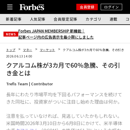
会員登録
ログイン
新着記事
人気記事
会員限定記事
カテゴリ
連載
コ
Forbes JAPAN MEMBERSHIP 新機能｜
NEWS
記事ページ内の広告表示を最小限にしました
トップ
マネー
マーケット
クアルコム株が3カ月で60％急騰、その引き金
2026.06.13 14:00
クアルコム株が3カ月で60％急騰、その引
き金とは
Trefis Team | Contributor
長年にわたり市場平均を下回るパフォーマンスを続けて
きた同社に、投資家がついに注目し始めた理由は何か。
注意を払っていなければ、見逃していたかもしれない。
米国時間2026年3月10日から6月8日にかけて、米半導体