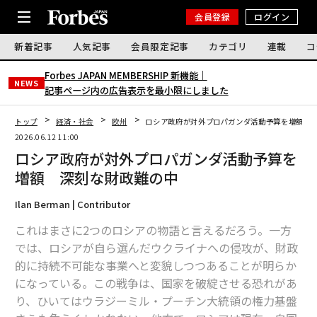
会員登録
ログイン
新着記事
人気記事
会員限定記事
カテゴリ
連載
コ
Forbes JAPAN MEMBERSHIP 新機能｜
NEWS
記事ページ内の広告表示を最小限にしました
トップ
経済・社会
欧州
ロシア政府が対外プロパガンダ活動予算を増額 
2026.06.12 11:00
ロシア政府が対外プロパガンダ活動予算を
増額 深刻な財政難の中
Ilan Berman | Contributor
これはまさに2つのロシアの物語と言えるだろう。一方
では、ロシアが自ら選んだウクライナへの侵攻が、財政
的に持続不可能な事業へと変貌しつつあることが明らか
になっている。この戦争は、国家を破綻させる恐れがあ
り、ひいてはウラジーミル・プーチン大統領の権力基盤