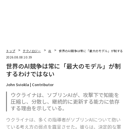
トップ
テクノロジー
AI
世界のAI競争は常に「最大のモデル」が制するわ
翻訳・編集＝安藤清香
2026.08.08 10:39
世界のAI競争は常に「最大のモデル」が制
するわけではない
2026年9月号発売中
John Sviokla | Contributor
最新号の購入はこちらから
ウクライナは、ソブリンAIが、攻撃下で知能を
圧縮し、分散し、継続的に更新する能力に依存
する理由を示している。
メンバーシップに登録する
ウクライナは、多くの指導者がソブリンAIについて抱い
ている考え方の弱点を露呈させた。彼らは、決定的な軍