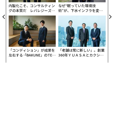
投入してきた。
内製化こそ、コンサルティン
なぜ“眠っていた環境技
グの本質だ レバレジーズが
術”が、下水インフラを変え
実践する、次世代ファームの
たのか──産総研×月島JFE
全貌
アクアソリューションの10年
「コンディション」が成果を
「老舗は常に新しい」。創業
左右する――「BAKUNE」のTEN
360年ＹＵＡＳＡとカクシン
TIALが支える「挑戦者の明
CEO田尻望が語る、AIを超え
日」
る人の価値