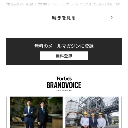
事的優位は最も高度なフロンティアモデルを持つ国に属
すると想定している。
関連記事
続きを見る
フロンティア能力は極めて重要である。だがウクライナ
プーチン大統領が作り上げた「戦争物語」、信じた先に待ち受けるもの
の経験が示すのは、それが軍事的優位の始まりにすぎ
ロシア政府がポップカルチャーを利用、戦況から大衆の注意をそらすため
ず、完成形ではないということだ。
か
無料のメールマガジンに登録
有用な戦略モデルは次のように表せる。
無料登録
ロシアのインターネット遮断が裏目に 大統領と国民の間で深まる亀裂
軍事AI能力 = その国が利用できるフロンティア能力 ×
オーウェルが描いた『1984年』のディストピア、プーチン政権下のロシア
で復活
それを国家目標に移転・圧縮・適応させる能力 × 部隊
全体への展開密度 × 更新・適応の速度 × 戦闘条件下で
国内外で苦境に立つプーチン露大統領、中東の混乱だけが救いの綱か
のレジリエンス。
タグ：
Updates：ウクライナ情勢
ロシア
ロシア経済
キ
目
これは実証的に検証された方程式ではない。システム全
か。
の
体を考えるための枠組みである。
キャ
ン
ア
R S
の
各要素が乗算で結びつくのは、1つの要素がほぼゼロで
た