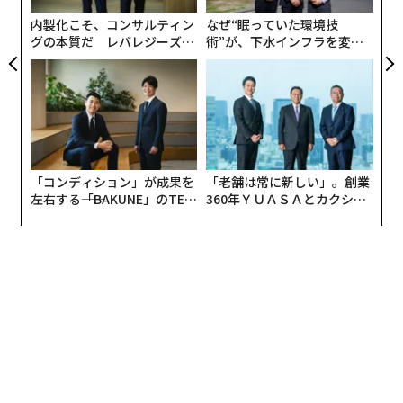
あれば、他の強みを打ち消し得るからだ。世界で最も賢
内製化こそ、コンサルティン
なぜ“眠っていた環境技
いモデルであっても、利用可能なハードウェア上で動作
グの本質だ レバレジーズが
術”が、下水インフラを変え
せず、電子戦を生き延びられず、戦術の最前線に届か
実践する、次世代ファームの
たのか──産総研×月島JFE
全貌
アクアソリューションの10年
ず、敵が戦術を変えるたびに更新できないのであれば、
戦場での価値は限られる。
ウクライナは、このシステムレベルのアプローチの重要
連載
性、そして一部領域ではその優位性を、繰り返し示して
「コンディション」が成果を
「老舗は常に新しい」。創業
Updates：ウクライナ情勢
きた。同国の防衛エコシステムは、前線の運用担当者、
左右する――「BAKUNE」のTEN
360年ＹＵＡＳＡとカクシン
エンジニア、スタートアップ、資金提供者、政府プログ
TIALが支える「挑戦者の明
CEO田尻望が語る、AIを超え
日」
る人の価値
ラムを、異例に短いフィードバックループで結びつけて
いる。NATO当局者は現在、戦場での経験を最新技術と
連載一覧
運用手法に転換するウクライナの能力を研究している。
ウクライナの防衛技術クラスターであるBrave1は、実装
の速さを現代戦における重要な要素と位置づけている。
advertisement
知能生産システムの決定的重要性