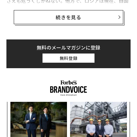
さえも危うくしかねない。他方で、ロシアは現在、自国
の「穏やかな側面」を強調し、だまされやすい西側の
人々を引きつけ、国際的な議論の枠組みを再構築するた
続きを見る
めの大規模なプロパガンダ攻勢を展開している。そし
て、これら2つの傾向は密接に結び付いている。
その関連性を理解するには、まずロシア経済から見てい
無料のメールマガジンに登録
く必要がある。国内では、長年にわたる西側諸国による
無料登録
制裁と経済的圧力を受け、ロシア大統領府（クレムリ
ン）は深刻な財政的逆風にさらされている。ロシア財務
省と中央銀行の高官らは、ウクライナ侵攻への支出が持
続不可能な水準に達していると警告し、国防費の削減を
提案していると伝えられている。
キ
目
財務省や中央銀行が懸念を抱くのも無理はない。過去数
か。
の
年間、クレムリンは拡大する欧米の制裁に対応するた
キャ
ン
ア
め、経済を軍事関連生産に大きく依存する構造へと転換
R S
の
し、その後、戦争支出を増額してこれらの産業に資本を
た