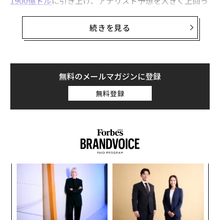
1900億ドル
に引き上げ、アナリスト予想を大きく上回っ
た。アルファベットは「
コンピュート制約がある
」と発
表した。一方、あるスポーツテクノロジー企業のエンジ
続きを見る
ニアは、40種類のAIモデルを使用して年間60万ドルのト
ークン支出を静かに発生させていた。この事実は、2026
年4月のCloudZeroのブログ投稿によると、第三者監査
で明らかになるまで、財務部門もエンジニアリング部門
無料のメールマガジンに登録
も把握していなかったという。
無料登録
トークン経済学の時代へようこそ。AI消費は1セントの
何分の1かで計測され、予測不可能に拡大し、調達部門
を通過することなく損益計算書に現れる。財務責任者に
とって、これは単なるIT予算項目ではない。変動費の振
る舞い方における構造的変化であり、我々の大半はこれ
キ
革
に対する準備ができていない。
か。
ク
キャ
た「
トークンが従来の財務手法を破綻させる理由
〜
R S
金
個
CFOは20年をかけて、テクノロジー支出を管理するため