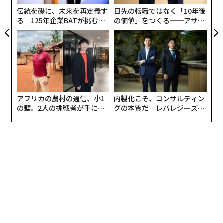
ェ
に使用するレバーを洗練させてきた。ライセンス、シー
伝統を礎に、未来を再定義す
目先の転職ではなく「10年後
ト数、人員数、インフラ容量、減価償却スケジュールで
る 125年企業BATが挑むス
の価値」をつくる──アサイ
モークレスな未来
ンの長期伴走型支援とは
ある。AIはこれらのいずれにも適合しない。AI消費の基
本単位であるトークンは、個別には1セントの何分の1か
のコストだが、企業ユーザーは現在、タスクごとに3〜5
回の反復を生成し、エージェント型ワークフローは人間
が介在することなく、リクエストごとに数千のトークン
を消費するサブエージェントを生成する可能性がある。
アフリカの農村の通信、小1
内製化こそ、コンサルティン
の壁。2人の挑戦者が手にし
グの本質だ レバレジーズが
た「次なる武器」
実践する、次世代ファームの
その結果、コスト曲線は2025年のエンタープライズソフ
全貌
トウェアというより、2017年のクラウドコンピューティ
ングに近い形になる。CloudZeroの「State of AI Costs
2025」レポートによると、
企業の月間平均AI支出
は、20
24年から2025年にかけて前年同期比36%増加し、約6万
3000ドルから8万5500ドルになると予測されていた。し
かし、デロイトが指摘するように、「管理されていない
トークンの増加は、より高度な推論モデルが定着するに
つれて、
重大な業務上および財務上のリスクをもたらす