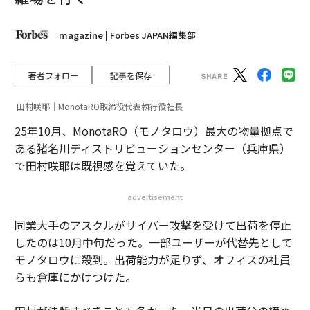
定義されたビジネス指標と期間を設定すべきだ。ワーク
フローあたりの節約時間、エラー率の削減、従業員あた
magazine | Forbes JAPAN編集部
りのスループット、エージェントあたりの売上高。これ
らの指標に四半期ごとに支出を結びつける。成果を出さ
ないワークフローは廃止する。成果を出すものは拡大す
著者フォロー
記事を保存
る。
田村咲耶｜MonotaRO取締役代表執行役社長
誰も答える準備ができていないCTCの問題
25年10月、MonotaRO（モノタロウ）最大の物量拠点で
ある猪名川ディストリビューションセンター（兵庫県）
以下は、財務チームが12カ月以内に行うことになる会話
で田村咲耶は既視感を覚えていた。
だ。エヌビディアのジェンスン・フアン氏は
最近示唆した
（登録が必要）ところによると、50万ドル
advertisement
を稼ぐエンジニアは年間25万ドルのAIトークンを使用す
べきだという。
TechCrunchが報じた
ように、ベンチャ
同業大手のアスクルがサイバー攻撃を受けて出荷を停止
ーキャピタリストのトマシュ・タンガズ氏は、テクノロ
したのは10月中旬だった。一部ユーザーが代替先として
ジー企業がすでに推論コストをエンジニアリング報酬の
モノタロウに殺到。出荷能力が足りず、オフィスの社員
「
第4の構成要素
」として追加していると観察してい
らも倉庫にかけつけた。
る。