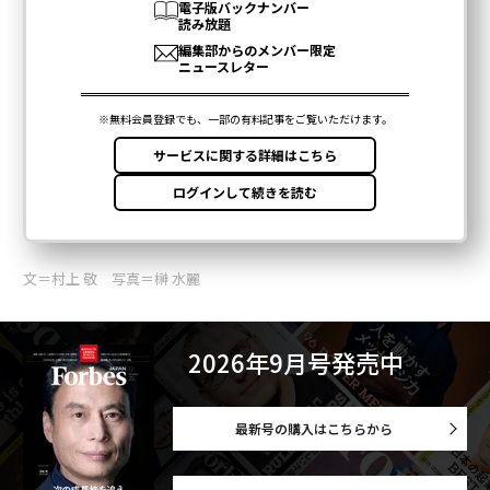
の仕事は、組織がAI投資から何を得ているかを、リアル
タイムで自信を持って答えられるようにすることだ。
ここで提供される情報は、投資、税務、財務に関するア
ドバイスではない。あなたの特定の状況に関するアドバ
イスについては、認可された専門家に相談すべきだ。
<
（
forbes.com 原文
）
文＝村上 敬 写真＝榊 水麗
2026年9月号発売中
2026年9月号発売中
最新号の購入はこちらから
最新号の購入はこちらから