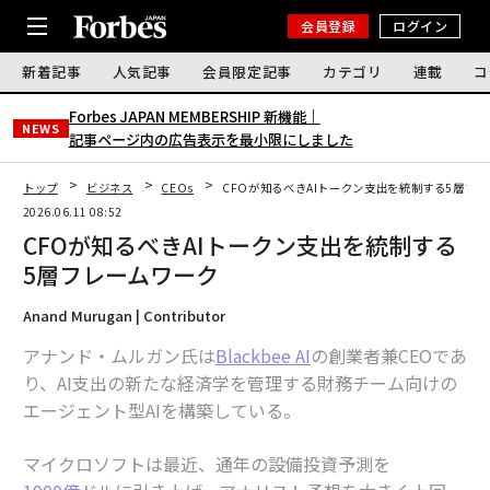
会員登録
ログイン
新着記事
人気記事
会員限定記事
カテゴリ
連載
コ
Forbes JAPAN MEMBERSHIP 新機能｜
NEWS
記事ページ内の広告表示を最小限にしました
トップ
ビジネス
CEOs
CFOが知るべきAIトークン支出を統制する5層フ
2026.06.11 08:52
CFOが知るべきAIトークン支出を統制する
5層フレームワーク
Anand Murugan | Contributor
アナンド・ムルガン氏は
Blackbee AI
の創業者兼CEOであ
り、AI支出の新たな経済学を管理する財務チーム向けの
エージェント型AIを構築している。
マイクロソフトは最近、通年の設備投資予測を