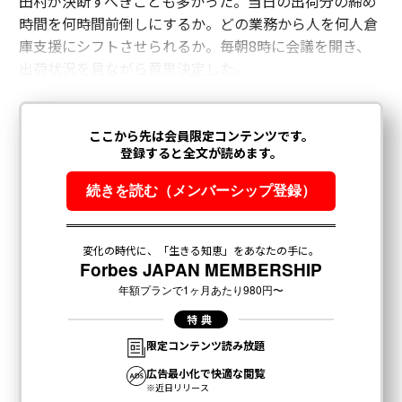
田村が決断すべきことも多かった。当日の出荷分の締め
この傾向が続けば、財務責任者には3つの意味がある。
時間を何時間前倒しにするか。どの業務から人を何人倉
第一に、総雇用コスト（CTC）の計算には、今日の福利
庫支援にシフトさせられるか。毎朝8時に会議を開き、
厚生をモデル化するのと同様に、役割と年功序列別にモ
出荷状況を見ながら意思決定した。
デル化されたトークン項目が必要になる。第二に、人員
計画はコンピューティングの生産性乗数を考慮する必要
がある。なぜなら「もう1人エンジニアを追加する」と
いう財務ロジックが変わるからだ。第三に、容量予測は
財務、エンジニアリング、調達の共同作業となり、トー
クンコミットメントはクラウドコミットメントと並行し
て交渉される。
今がその時だ
AIトークンはクラウド支出と同じ軌跡をたどるが、より
速いタイムラインで、初期の可視性は低い。このサイク
ルで勝つ企業は、最も支出が少ない企業ではない。早期
に計測し、正確に帰属させ、トークン支出のすべてのド
ルを測定可能なビジネス成果に結びつけた企業だ。CFO