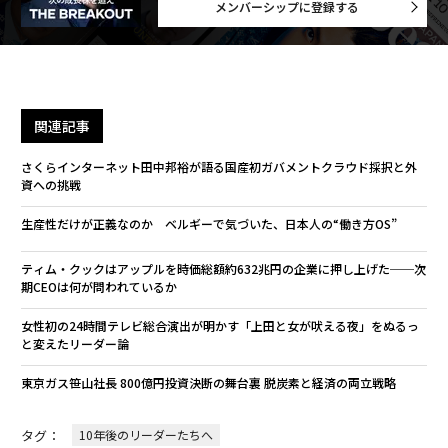
メンバーシップに登録する
メンバーシップに登録する
関連記事
関連記事
さくらインターネット田中邦裕が語る国産初ガバメントクラウド採択と外
物流が止まり、社長は倉庫に入った──モノタロウ田村咲耶、サプライチ
資への挑戦
ェーンの修羅場を行く
生産性だけが正義なのか ベルギーで気づいた、日本人の“働き方OS”
CEOを傑出したリーダーにする3つの資質
ティム・クックはアップルを時価総額約632兆円の企業に押し上げた──次
経営幹部向けコーチングで成果を出すための実践的アドバイス
期CEOは何が問われているか
意思決定の質を高める2分間の儀式「R.E.S.E.T.」プロトコル
女性初の24時間テレビ総合演出が明かす「上田と女が吠える夜」をぬるっ
と変えたリーダー論
CEOの4人に1人が「従業員の半数にAIの再教育が必要」と予想、スキル向
上のためのアクションとは
東京ガス笹山社長 800億円投資決断の舞台裏 脱炭素と経済の両立戦略
タグ：
CEO
AIトークン
タグ：
10年後のリーダーたちへ