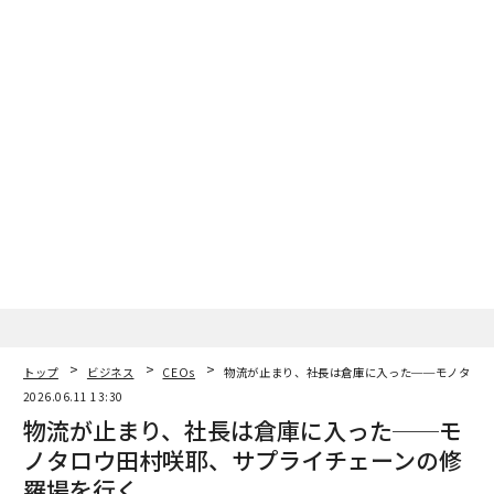
のための中級モデル、大量の定型作業のための小規模ま
たはオープンソースモデル。すべてのAIイニシアチブに
階層を宣言させ、プレミアム使用を正当化させる。
4. エンジニアリングをコスト所有者とするチャージバッ
ク。
AIトークンは新たなシャドーITとなった。解決策
は、トークン消費の説明責任を、それを駆動する設計選
択を制御するエンジニアリングおよびプロダクトリーダ
ーに押し付けることだ。プロンプトの長さ、コンテキス
トウィンドウのサイズ、リトライロジック、エージェン
トループの深さなどである。エンジニアリングが請求書
を所有すると、プロンプトエンジニアリングとキャッシ
ングは最適化ではなく標準的な実践となる。チャージバ
ックは懲罰的ではなく情報提供的であり、トークン支出
トップ
ビジネス
CEOs
物流が止まり、社長は倉庫に入った──モノタロウ
を財務問題から組織的規律へと変える。
2026.06.11 13:30
物流が止まり、社長は倉庫に入った──モ
5. 支出を主要指標に結びつける。
成果指標のないトーク
ノタロウ田村咲耶、サプライチェーンの修
ン支出は、投資ではなく賭けだ。すべてのAI展開には、
羅場を行く