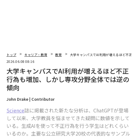
教育は十分に進化しておらず、テクノロジーがより良い
成果を達成するのに役立つという一般的な信念がある、
とジョンソン氏は言う。しかし、データは逆を示してい
る。
過去10年間で、教育テクノロジーに数十億ドルが投資さ
トップ
キャリア・教育
教育
大学キャンパスでAI利用が増えるほど不正行
れてきた。しかし、生徒のパフォーマンスの指標は改善
2026.06.08 08:16
していない。例えば、全米評価運営委員会によると、米
大学キャンパスでAI利用が増えるほど不正
国の読解力スコアは2024年に4年生と8年生で再び低下
行為も増加、しかし専攻分野全体では逆の
し、8年生の読解力で改善を示した州はなかった。
傾向
AIは教育の多くの側面を変革するだろうが、学習そのも
John Drake | Contributor
のは教師、両親、介護者との関係によって形成される、
Science
誌に掲載された新たな分析は、ChatGPTが登場
深く人間的なプロセスのままだ。情報へのアクセスと最
して以来、大学教員を悩ませてきた疑問に数値を示して
新の技術ツール以上のものが必要だ。
いる。生成AIを使って不正行為を行う学生はどれくらい
いるのか。主要な公立研究大学20校の代表的なサンプル
「子どもが読むことを学ぶ方法や大人と絆を結ぶ方法を