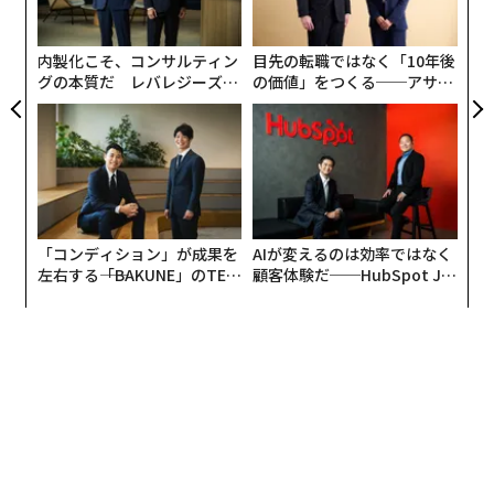
の
る。AIが教育において前向きな力となるためには、重要
た
誰にも告白を求めるのではなく、リスト実験を使用し
な質問は次のとおりだ。
た。学生は無作為に2つのグループに分けられた。一方
内製化こそ、コンサルティン
目先の転職ではなく「10年後
のグループは、クラスメートにChatGPTを説明したこと
グの本質だ レバレジーズが
の価値」をつくる──アサイ
私たちは批判的思考を強化しているのか、それとも回避
実践する、次世代ファームの
ンの長期伴走型支援とは
があるなど、AI利用に関する3つの無害な記述を見て、自
しているのか。
全貌
分に当てはまるものがいくつあるかだけを報告した。も
私たちは学習を強化しているのか、それとも単にアウト
う一方のグループは、これら3つに加えて4つ目の記述、
プットを加速しているのか。
つまり許可されていない可能性があると知りながらAI生
成の課題を自分のものとして提出したことがあるという
AIが教室で真に価値を付加する場面
記述を見て、やはり該当数だけを報告した。誰も機密項
「コンディション」が成果を
AIが変えるのは効率ではなく
これは教育におけるAIに反対する議論ではない。学習の
目を単独でマークすることはないため、グループ間の平
左右する――「BAKUNE」のTEN
顧客体験だ──HubSpot Ja
人間的要素を置き換えるのではなく強化するために、テ
TIALが支える「挑戦者の明
panが語る「Grow Better」
均カウントの差から、すべての回答を否認可能な状態に
日」
な組織のつくり方
クノロジーをどのように使用するかについて意図的であ
保ちながら、不正行為を認める割合を算出できる。
れば、可能性は現実的だ。
著者らは、一部の学生は自分の使用がルール違反である
歴史的に、教育者と出版社は、大人が子どもを支援する
ことに気づいていないため、この数字は過小評価である
のに役立つ静的なリソースを作成してきた。AIは、これ
可能性があると付け加えているが、この過小評価は無意
らの大人に対して、より動的でパーソナライズされたガ
識に違反を犯した者のみである。
イダンスの可能性を導入する。AIは、コンテンツの提供