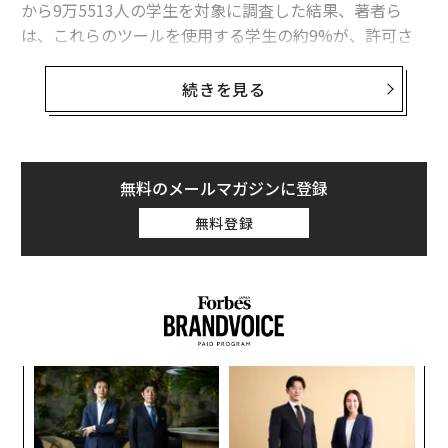
から9万5513人の学生を対象に調査した結果、著者ら
根本的に変えることはできない」とジョンソン氏は言
は、これらのツールを使用する学生の約9%が、許可さ
う。「それは単なる人間の生物学だ」
れていない可能性があると知りながらAI生成の課題を提
出したと推定している。著者らは、9%という数字は、AI
このダイナミクスは教室のドアで止まらない。それは職
続きを見る
が
大規模な不正行為を常態化させている
という多くの報
場に直接延びている。組織はAIツールを急速に展開して
告よりも低いことに注意を促している。
いるが、従業員が判断力を養い、協力し、時間をかけて
専門知識を構築する方法を再考することなく行われるこ
この結果を数字そのものよりも興味深いものにしている
とが多い。
無料のメールマガジンに登録
のは、著者らがどのようにしてこの数字に到達したか、
無料登録
そして専攻分野別に分析した場合に何が起こるかという
AIが学習プロセスの多くをショートカットしすぎると、
2つの点だ。AI利用と不正行為は、専攻分野全体では一
アウトプットを生み出すことはできるが、リードし、適
方向に、学生個人では逆方向に動く。
応し、独立して考える準備が整っていない労働力を生み
出す可能性がある。そして、生徒が学校で基礎的なスキ
認めようとしない不正行為者をどう数えるか
ルを身につける前にAIに依存すると、そのギャップは職
場に入ったときにさらに悪化するだけだ。
不正行為に関する統計は、学生が不正行為について嘘を
るか
〜
つくという明白な反論を招くが、著者らはそれを回避す
、く
織
ほとんどの学習環境は、効率性だけでなく能力を構築す
う
るように推定値を構築した。
ア
る方法でAIを使用する方法を見つけ出す初期段階にあ
T