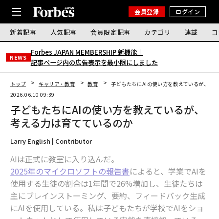
会員登録
ログイン
新着記事
人気記事
会員限定記事
カテゴリ
連載
コ
Forbes JAPAN MEMBERSHIP 新機能｜
NEWS
記事ページ内の広告表示を最小限にしました
トップ
キャリア・教育
教育
子どもたちにAIの使い方を教えているが、考
2026.06.10 09:39
子どもたちにAIの使い方を教えているが、
考える力は育てているのか
Larry English | Contributor
AIは正式に教室に入り込んだ。
2025年のマイクロソフトの報告書
によると、学業でAIを
使用する生徒の割合は1年間で26%増加し、生徒たちは
主にブレインストーミング、要約、フィードバック生成
にAIを使用している。私は子どもたちが学校でAIをショ