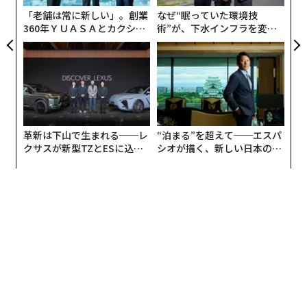
的に異なるものであり、私たちはまだその長期的な影響
防
「老舗は常に新しい」。創業
なぜ“眠っていた環境技
を理解していない」
360年ＹＵＡＳＡとカクシン
術”が、下水インフラを変え
CEO田尻望が語る、AIを超え
たのか──産総研×月島JFE
同時に、子どもたちがAIを適切に使用し、相互作用する
る人の価値
アクアソリューションの10年
方法を学ぶのを支援する取り組みも行われている。これ
は個々の生徒とその家族を超えた影響を持つ。なぜな
ら、教育において今AIで起こっていることが
将来の労働力
を形成するからだ。実際、一部の州はすで
革新は下山で生まれる──レ
“泊まる”を超えて──エスパ
に積極的に動いている。テキサス州は最近、AI中心の学
クサスが新型TZとESに込め
シオが描く、新しい日本のラ
校プログラムとしては初の州全体規模のものを立ち上
た「DISCOVER」の哲学
グジュアリー（前編）
げ、AIリテラシーとツールを教室体験に直接統合するよ
う設計した。
私たちは、次世代の従業員が批判的に考え、効果的にリ
ードし、急速に進化するAI駆動の世界に適応できるよう
準備する必要がある。
テクノロジーだけでは子どもの学び方を改善で
きない理由