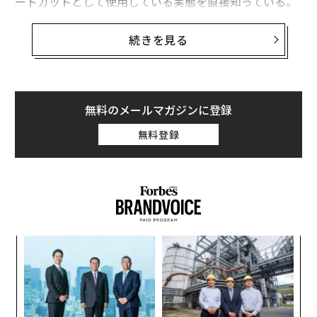
ートカットとして使用している実態を直接知っている。
私の子どもの1人は大学生だが、許可されているかどう
かに関わらず、ほぼすべての学生がAIを頻繁に使用して
続きを見る
いるのを目にしている。
単なる教室のツールをはるかに超えて、
AIは世代全体の学び方を変えつつある
。生徒や従業員が
無料のメールマガジンに登録
AIを日常的に急速に取り入れている一方で、AIが彼らの
無料登録
思考をどのように形成しているのか、また学習を容易に
しているのか、それとも単により浅い洞察を生み出して
いるだけなのかについては、はるかに少ない注意しか払
われていない。リスクは、生徒がAIを使用することでは
なく、独立して考えることを学ぶ前にAIに過度に依存し
てしまうことだ。
創に
〜
 JA
織
「AIは黒板からホワイトボードへ、あるいは筆記体から
う
パ
タイピングへの移行とは異なる」と、Highlights for Chil
T
技
drenのCEOであるケント・ジョンソン氏は語る。「根本
無