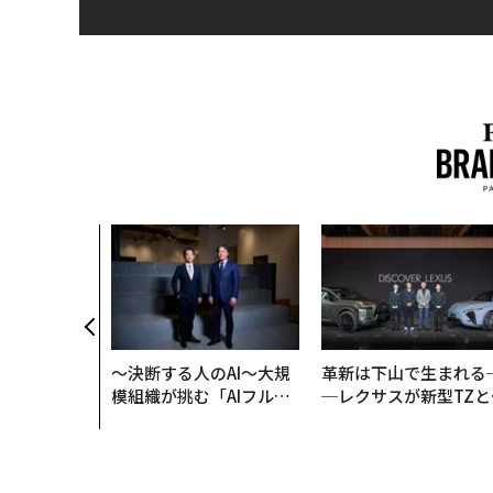
AI〜AI時
ラダイムシフ
別化」の核心
ウェルスナビ
〜決断する人のAI〜大規
革新は下山で生まれる
模組織が挑む「AIフル実
─レクサスが新型TZと
装」“使う”企業から“動
Sに込めた「DISCOVE
く”企業へ【NTTドコモ
R」の哲学
ビジネス×PwC】