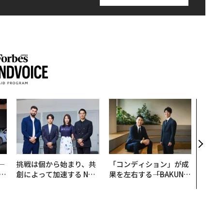
内製
ィン
ジー
代フ
─
挑戦は個から始まり、共
「コンディション」が成
E
創によって加速する NOR
果を左右する――「BAKUN
QAIN JAPAN 特別座談会
E」のTENTIALが支える
「挑戦者の明日」