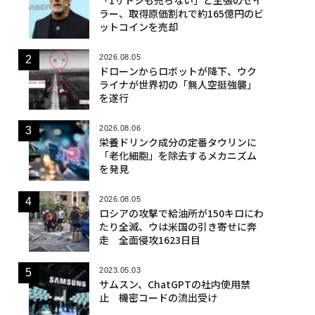
ラー、取得原価割れで約165億円のビ
ットコインを売却
2026.08.05
ドローンからロボットが降下、ウク
ライナが世界初の「無人空挺強襲」
を遂行
2026.08.06
栄養ドリンク成分の定番タウリンに
「老化細胞」を除去するメカニズム
を発見
2026.08.05
ロシアの攻撃で給油所が150キロにわ
たり全滅、ウは米国の引き寄せに奔
走 全面侵攻1623日目
2023.05.03
サムスン、ChatGPTの社内使用禁
止 機密コードの流出受け