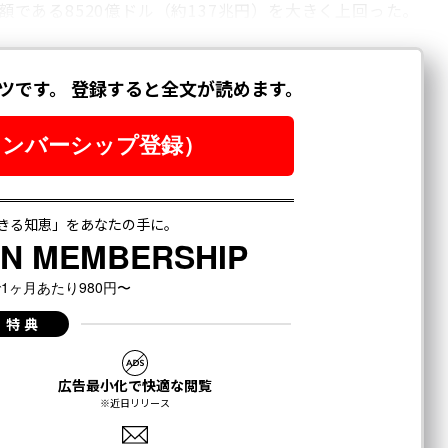
価額である8520億ドル（約137兆円）を大きく上回った。