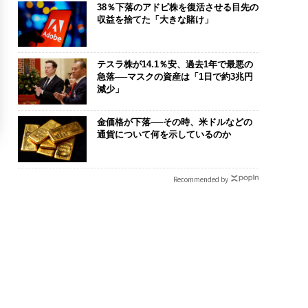
38％下落のアドビ株を復活させる目先の
収益を捨てた「大きな賭け」
テスラ株が14.1％安、過去1年で最悪の
急落──マスクの資産は「1日で約3兆円
減少」
金価格が下落──その時、米ドルなどの
通貨について何を示しているのか
Recommended by