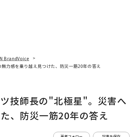
N BrandVoice
の無力感を乗り越え見つけた、防災一筋20年の答え
ツ技師長の"北極星"。災害へ
た、防災一筋20年の答え
著者フォロー
記事を保存