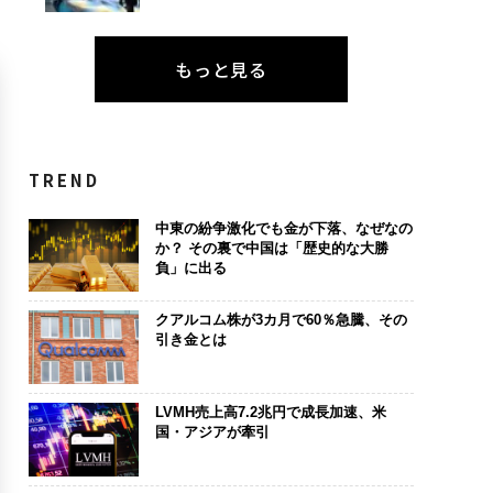
もっと見る
TREND
中東の紛争激化でも金が下落、なぜなの
か？ その裏で中国は「歴史的な大勝
負」に出る
クアルコム株が3カ月で60％急騰、その
引き金とは
LVMH売上高7.2兆円で成長加速、米
国・アジアが牽引