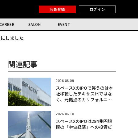
会員登録
ログイン
CAREER
SALON
EVENT
限にしました
関連記事
2026.06.09
スペースXのIPOで笑うのは本
社移転したテキサス州ではな
く、元拠点のカリフォルニ
ア？
2026.06.10
スペースXのIPOは284兆円規
模の「宇宙経済」への投資だ