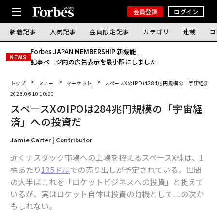
会員登録
ログイン
新着記事
人気記事
会員限定記事
カテゴリ
連載
コ
Forbes JAPAN MEMBERSHIP 新機能｜
NEWS
記事ページ内の広告表示を最小限にしました
トップ
マネー
マーケット
スペースXのIPOは284兆円規模の「宇宙経済」
2026.06.10 10:00
スペースXのIPOは284兆円規模の「宇宙経
済」への投資だ
Jamie Carter | Contributor
近くナスダック市場への上場を控えるスペースX株は、1
株あたり
135ドル
での売り出しが予定されている。世間
の大半はこれを「ロケットビジネスへの投資」と捉えて
いるが、実はロケット自体は投資の動機として二の次か
もしれない。