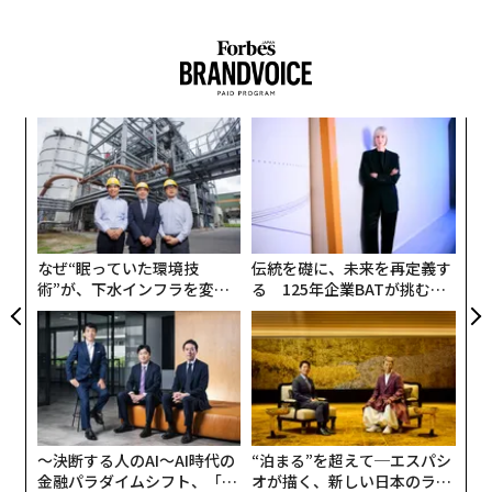
サス州へと移転した。しかし今、彼のキャリア人生の中
でも最大のイベントが、そのカリフォルニア州に巨額の
税収という恩恵をもたらそうとしている。
これこそが、スペースXのIPOがもたらす皮肉な結末であ
年後
ア
る。同社はテキサス州に拠点を移したものの、まもなく
サイ
の
た
富裕層となる何千人もの従業員までは移動しなかったか
エ
らだ。彼らは今もロサンゼルス周辺に住んでおり、カリ
設オ
フォルニア州のいわゆる「億万長者税」に直面すること
が
が
になる。一方で、個人所得に課税しないテキサス州がそ
なぜ“眠っていた環境技
伝統を礎に、未来を再定義す
の恩恵にあずかることはない。
術”が、下水インフラを変え
る 125年企業BATが挑むス
たのか──産総研×月島JFE
モークレスな未来
アクアソリューションの10年
〜決断する人のAI〜AI時代の
“泊まる”を超えて─エスパシ
金融パラダイムシフト、「超
オが描く、新しい日本のラグ