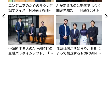
エンジニアのためのサウナ併
AIが変えるのは効率ではなく
設オフィス「Mobius Park」
顧客体験だ──HubSpot Ja
がオープン──タマディック
panが語る「Grow Better」
が健康経営を徹底する理由
な組織のつくり方
〜決断する人のAI〜AI時代の
挑戦は個から始まり、共創に
金融パラダイムシフト、「超
よって加速する NORQAIN JA
個別化」の核心 【MUFG×ウ
PAN 特別座談会
ェルスナビ×PwC】
翻訳＝江津拓哉
2026年9月号発売中