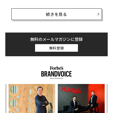
今回の新規株式公開（IPO）の本質は、地球低軌道に誕
生しつつある「宇宙経済（軌道経済）」という新たな市
続きを見る
場そのものへの賭けなのだ。
2024年時点で約3500億ドル（約56兆1000億円）だった
同社の企業価値は、今回のIPOによって1兆7700億ドル
無料のメールマガジンに登録
（約284兆円）にまで跳ね上がる見込みだ。
無料登録
キ
「
か。
3
キャ
C
“
R S
る
シ
グ