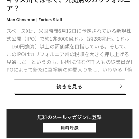
ア？
Alan Ohnsman | Forbes Staff
スペースXは、米国時間6月12日に予定されている新規株
式公開（IPO）で約1兆8000億ドル（約288兆円。1ドル
＝160円換算）以上の評価額を目指している。そして、
このIPOはカリフォルニア州の税収を大きく押し上げる
見通しだ。というのも、同州に住む何千人もの従業員がI
POによって新たに富裕層の仲間入りをし、いわゆる「億
万長者税」の課税対象になるからである。一方で、テキ
サス州は個人所得に対して一切課税していない。
続きを見る
テキサスへ移ったマスク、IPOの恩恵はカリフォ
ルニアへ
無料のメールマガジンに登録
イーロン・マスクは、カリフォルニア州の税制や政治、
ビジネス環境を長年にわたって非難し続けた末に、同州
無料登録
からの離脱を大々的に宣言し、スペースXの本社をテキ