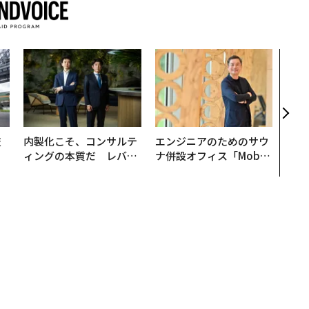
革新
─レ
Sに
R」
技
内製化こそ、コンサルテ
エンジニアのためのサウ
を
ィングの本質だ レバレ
ナ併設オフィス「Mobiu
×
ジーズが実践する、次世
s Park」がオープン──
ー
代ファームの全貌
タマディックが健康経営
を徹底する理由