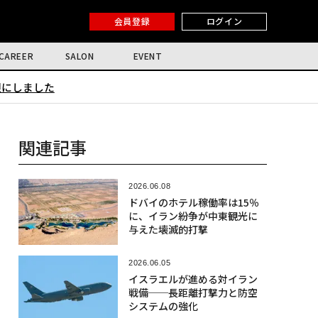
会員登録
ログイン
CAREER
SALON
EVENT
限にしました
関連記事
2026.06.08
ドバイのホテル稼働率は15％
に、イラン紛争が中東観光に
与えた壊滅的打撃
2026.06.05
イスラエルが進める対イラン
戦備──長距離打撃力と防空
システムの強化