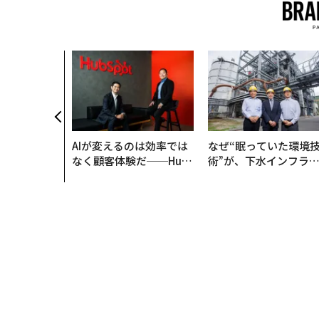
AIが変えるのは効率では
なぜ“眠っていた環境
なく顧客体験だ──Hub
術”が、下水インフラ
Spot Japanが語る「Gr
変えたのか──産総研
ow Better」な組織のつ
月島JFEアクアソリュ
くり方
ションの10年