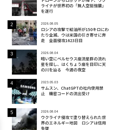
ライナが世界初の「無人空挺強襲」
を遂行
2026.08.05
ロシアの攻撃で給油所が150キロにわ
たり全滅、ウは米国の引き寄せに奔
走 全面侵攻1623日目
2026.08.04
暗い空にペルセウス座流星群の流れ
星を探し、はくちょう座を目印に天
の川を辿る 今週の夜空
2023.05.03
サムスン、ChatGPTの社内使用禁
止 機密コードの流出受け
2026.08.04
ウクライナ侵攻で塗り替えられた世
界のエネルギー地図 ロシアは信用
失墜