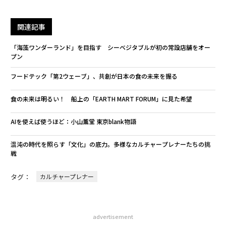
関連記事
「海藻ワンダーランド」を目指す シーベジタブルが初の常設店舗をオー
プン
フードテック「第2ウェーブ」、共創が日本の食の未来を握る
食の未来は明るい！ 船上の「EARTH MART FORUM」に見た希望
AIを使えば使うほど：小山薫堂 東京blank物語
混沌の時代を照らす「文化」の底力。多様なカルチャープレナーたちの挑
戦
タグ：
カルチャープレナー
advertisement