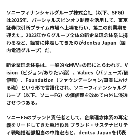
ソニーフィナンシャルグループ株式会社（以下、SFGI）
は2025年、パーシャルスピンオフ制度を活用して、東京
証券取引所プライム市場へ上場を行い、第二の創業期を
迎えた。2023年からグループ全体の新企業理念体系に携
わるなど、経営に伴走してきたのがdentsu Japan（国
内電通グループ）だ。
新企業理念体系は、一般的なMVV
の形にとらわれず、V
※
ision（ビジョン/ありたい姿）、Values（バリューズ/価
値観）、Foundation（ファウンデーション/事業におけ
る礎）という形で言語化され、ソニーフィナンシャルグ
ループ（以下、ソニーFG）の価値観を改めて内外に浸透
させつつある。
ソニーFGのブランド責任者として、企業理念体系の再定
義をリードしてきた執行役員 ブランド・サステナビリテ
ィ戦略推進部担当の中路宏志と、dentsu Japanを代表