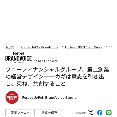
トップ
Forbes JAPAN BrandVoice
Forbes JAPAN BrandVoice
ソニ
2026.08.10 16:00
ソニーフィナンシャルグループ、第二創業
の経営デザイン──カギは意志を引き出
し、束ね、共創すること
Forbes JAPAN BrandVoice Studio
著者フォロー
記事を保存