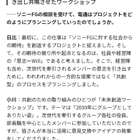
き出し共鳴させたワークショップ
──ソニーFGの相談を受けて、電通はプロジェクトをど
のようにプランニングしていったのでしょうか。
日比
：最初に、この仕事は「ソニーFGに対する社会から
の期待」を創造するプロジェクトと捉えました。そし
て、その期待の拠り所や起点となるのは、社員や経営陣
の「意志＝Will」であると考えました。そこで、経営陣
も含め、次世代を牽引されるメンバーの意志を引き出す
ために、われわれからの一方的な提案ではなく「共創
型」のプロセスをプランニングしました。
小川
：共創のための取り組みのひとつが「未来創造ワー
クショップ」です。テーマは「2030年にグループとして
ありたい姿」。次世代を牽引するグループ各社の役員、
部長職を中心としたメンバーに参加していただいたので
すが、皆さんが本当に活発に意見交換やアイデアの発案
をしてくださりました。