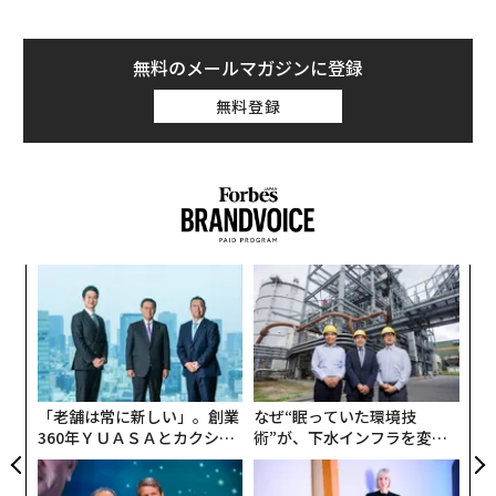
無料のメールマガジンに登録
無料登録
模組
“
“使
オ
【N
ジ
目
C】
の
ン
「老舗は常に新しい」。創業
なぜ“眠っていた環境技
360年ＹＵＡＳＡとカクシン
術”が、下水インフラを変え
CEO田尻望が語る、AIを超え
たのか──産総研×月島JFE
る人の価値
アクアソリューションの10年