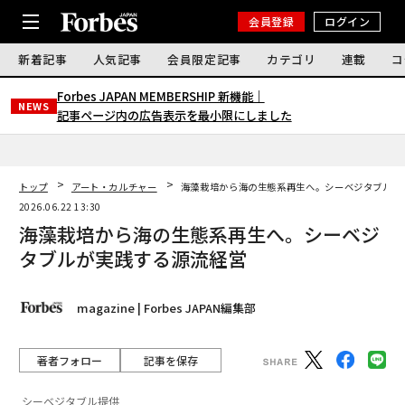
会員登録
ログイン
新着記事
人気記事
会員限定記事
カテゴリ
連載
コ
Forbes JAPAN MEMBERSHIP 新機能｜
NEWS
記事ページ内の広告表示を最小限にしました
トップ
アート・カルチャー
海藻栽培から海の生態系再生へ。シーベジタブルが
2026.06.22 13:30
海藻栽培から海の生態系再生へ。シーベジ
タブルが実践する源流経営
magazine | Forbes JAPAN編集部
著者フォロー
記事を保存
シーベジタブル提供