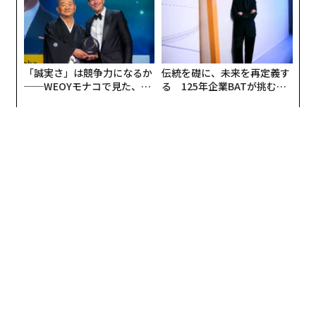
「誠実さ」は競争力になるか
伝統を礎に、未来を再定義す
──WEOYモナコで見た、く
る 125年企業BATが挑むス
ら寿司の経営哲学
モークレスな未来