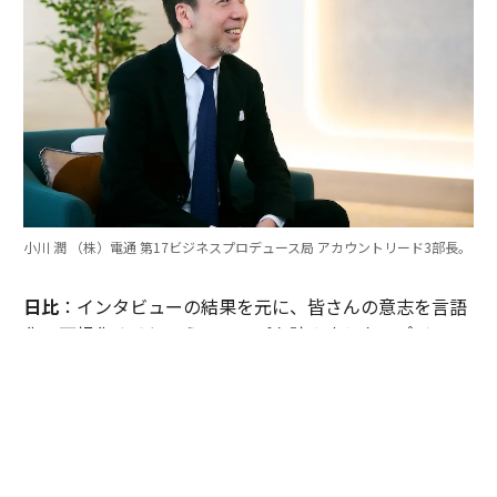
小川 潤 （株）電通 第17ビジネスプロデュース局 アカウントリード3部長。
日比
：インタビューの結果を元に、皆さんの意志を言語
化・可視化するというステップを踏みました。ポイント
は、新企業理念体系をいわゆるMVVの型に当てはめなか
ったことですね。枠にはめると、どうしても穴埋め発想
になってしまうと考え、参考にはするものの既存の枠組
みにとらわれないようにしました。