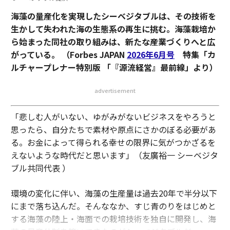
海藻の量産化を実現したシーベジタブルは、その技術を
生かして失われた海の生態系の再生に挑む。海藻栽培か
ら始まった同社の取り組みは、新たな産業づくりへと広
がっている。 （Forbes JAPAN
2026年6月号
特集「カ
ルチャープレナー特別版 「『源流経営』最前線」より
）
advertisement
「悲しむ人がいない、ゆがみがないビジネスをやろうと
思ったら、自分たちで素材や原点にさかのぼる必要があ
る。お金によって得られる幸せの限界に気がつかざるを
えないような時代だと思います」（友廣裕一 シーベジタ
ブル共同代表 ）
環境の変化に伴い、海藻の生産量は過去20年で半分以下
にまで落ち込んだ。そんななか、すじ青のりをはじめと
する海藻の陸上・海面での栽培技術を独自に開発し、海