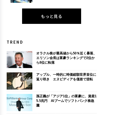
もっと見る
TREND
オラクル株が最高値から50％近く暴落、
エリソン会長は富豪ランキングで2位か
ら8位に転落
アップル、一時的に時価総額世界首位に
返り咲き エヌビディアを僅差で逆転
孫正義が「アジア1位」の富豪に、資産1
5.5兆円 AIブームでソフトバンク株急
騰