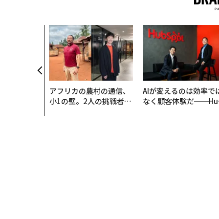
アフリカの農村の通信、
AIが変えるのは効率で
小1の壁。2人の挑戦者が
なく顧客体験だ──Hu
手にした「次なる武器」
Spot Japanが語る「G
ow Better」な組織の
くり方