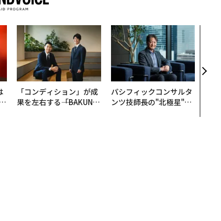
〈7
のキ
ある
ティ
る1日
T 20
は
「コンディション」が成
パシフィックコンサルタ
b
果を左右する――「BAKUN
ンツ技師長の"北極星"。
r
E」のTENTIALが支える
災害への無力感を乗り越
つ
「挑戦者の明日」
え見つけた、防災一筋20
年の答え