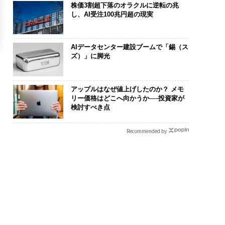
株価3割超下落のオラクルに逆転の兆
し、AI受注100兆円超の現実
AIデータセンター建設ブームで「錫（ス
ズ）」に脚光
アップルはなぜ値上げしたのか？ メモ
リー価格はどこへ向かうか──投資家が
検討すべき点
Recommended by