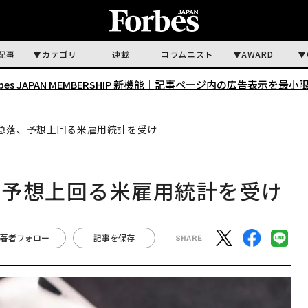
記事
カテゴリ
連載
コラムニスト
AWARD
rbes JAPAN MEMBERSHIP 新機能｜
記事ページ内の広告表示を最小
急落、予想上回る米雇用統計を受け
、予想上回る米雇用統計を受け
著者フォロー
記事を保存