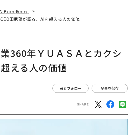
N BrandVoice
CEO田尻望が語る、AIを超える人の価値
業360年ＹＵＡＳＡとカクシ
を超える人の価値
著者フォロー
記事を保存