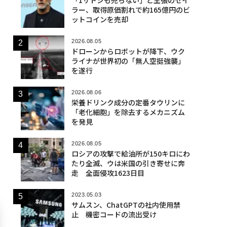
ラー、取得原価割れで約165億円のビ
ットコインを売却
2026.08.05
ドローンからロボットが降下、ウク
ライナが世界初の「無人空挺強襲」
を遂行
2026.08.06
栄養ドリンク成分の定番タウリンに
「老化細胞」を除去するメカニズム
を発見
2026.08.05
ロシアの攻撃で給油所が150キロにわ
たり全滅、ウは米国の引き寄せに奔
走 全面侵攻1623日目
2023.05.03
サムスン、ChatGPTの社内使用禁
止 機密コードの流出受け