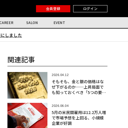
会員登録
ログイン
CAREER
SALON
EVENT
限にしました
関連記事
2026.04.12
そもそも、金と銀の価格はな
ぜ下がるのか──上昇局面で
も知っておくべき「5つの要
因」
2026.06.04
5月の米民間雇用は12.2万人増
で市場予想を上回る、小規模
企業が好調