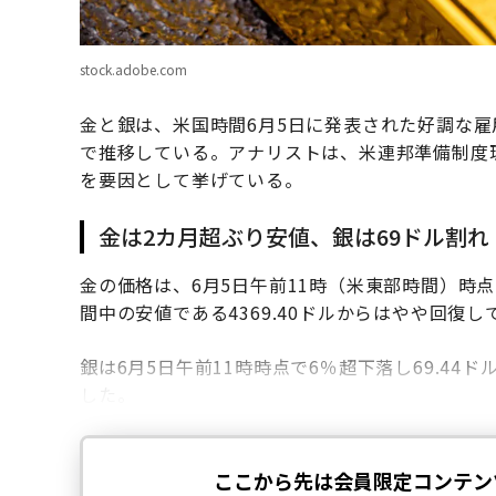
stock.adobe.com
金と銀は、米国時間6月5日に発表された好調な
で推移している。アナリストは、米連邦準備制度
を要因として挙げている。
金は2カ月超ぶり安値、銀は69ドル割れ
金の価格は、6月5日午前11時（米東部時間）時点
間中の安値である4369.40ドルからはやや回復し
銀は6月5日午前11時時点で6％超下落し69.44
した。