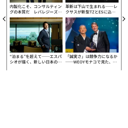
ア
内製化こそ、コンサルティン
革新は下山で生まれる──レ
グの本質だ レバレジーズが
クサスが新型TZとESに込め
実践する、次世代ファームの
た「DISCOVER」の哲学
全貌
“泊まる”を超えて──エスパ
「誠実さ」は競争力になるか
シオが描く、新しい日本のラ
──WEOYモナコで見た、く
グジュアリー（前編）
ら寿司の経営哲学