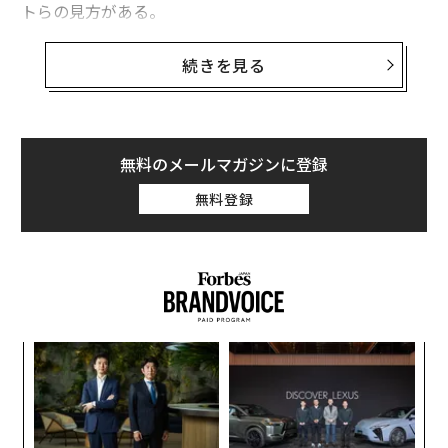
株急騰
トらの見方がある。
かつて世界第3位の規模を誇った暗号資産、カルダノのADAが6年ぶりの安
インテュイットの株価は2日に8.9％下落し、年初来の下
続きを見る
値
落率は51％に達した。これはS&P500構成銘柄のなかで
エヌビディア、時価総額10兆ドルへの青写真 2つ成長ドライバー
最悪の数字であり、不動産分析会社のコスター・グルー
プ（50％下落）や医療機器メーカーのインスレット（4
1600億円の在庫ロスを計上した米小売ダラー・ジェネラルが好決算、セル
9％下落）の下落率を上回っている。
無料のメールマガジンに登録
フレジ撤去で劇的改善
無料登録
今回の株価急落は、2日にゴールドマン・サックスが同
ビリオネア/億万長者
孫正義
ソフトバンク
タグ：
社の目標株価を引き下げたことが引き金となった。新た
ソフトバンクグループ
OpenAI
ランキング
日本
な目標株価は276ドルと設定され、従来の519ドルから大
幅に引き下げられている。
advertisement
「
3
C
な
る
術
た