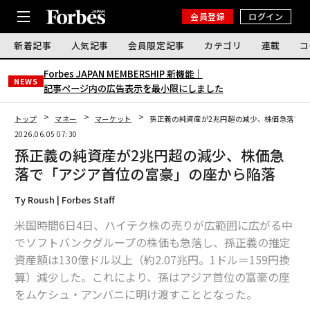
会員登録
ログイン
新着記事
人気記事
会員限定記事
カテゴリ
連載
コ
Forbes JAPAN MEMBERSHIP 新機能｜
NEWS
記事ページ内の広告表示を最小限にしました
トップ
マネー
マーケット
孫正義の純資産が2兆円超の減少、株価急落で「
2026.06.05 07:30
孫正義の純資産が2兆円超の減少、株価急
落で「アジア首位の富豪」の座から陥落
Ty Roush | Forbes Staff
米国時間6日4日、ハイテク株の売りが広範囲に広がる中
でソフトバンクグループの株価も急落し、孫正義の推定
資産額は130億ドル以上（約2.07兆円。1ドル＝159円換
算）減少した。これにより、孫はアジア首位の富豪の座
をムケシュ・アンバニに明け渡すこととなった。