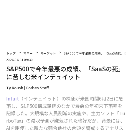
翻訳＝江津拓哉
2026年9月号発売中
最新号の購入はこちらから
トップ
マネー
マーケット
S&P500で今年最悪の成績、「SaaSの死」に
2026.06.04 09:30
S&P500で今年最悪の成績、「SaaSの死」
メンバーシップに登録する
に苦しむ米インテュイット
Ty Roush | Forbes Staff
Intuit
（インテュイット）の株価が米国時間6月2日に急
関連記事
落し、S&P500構成銘柄のなかで最悪の年初来下落率を
記録した。大規模な人員削減の実施や、主力ソフト「Tu
S&P500で今年最悪の成績、「SaaSの死」に苦しむ米インテュイット
rboTax」の減収予測が嫌気された格好だが、背景には、
AIを駆使した新たな競合他社の台頭を警戒するアナリス
孫正義が「アジア1位」の富豪に、資産15.5兆円 AIブームでソフトバンク