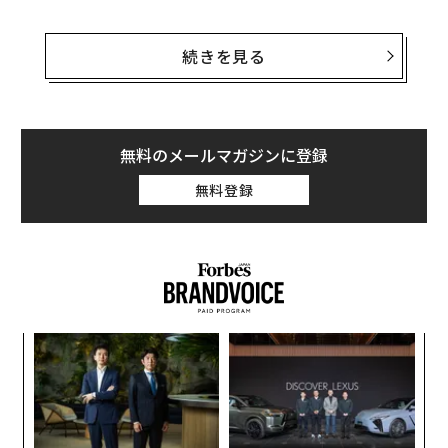
ソフトバンクグループの株価は米国の時間外取引（アフ
ターマーケット）で下落したのち、日本の株式市場でも
続きを見る
11％以上下落した。同社の株式はナスダックやニューヨ
ーク証券取引所といった主要取引所には上場しておら
ず、米国では店頭（OTC）市場で取引されている。
無料のメールマガジンに登録
この日、世界のハイテク株は全面安となった。台湾のTS
無料登録
MCが1.6％安となったほか、鴻海精密工業（フォックス
コン）は4％安、サムスンは1.25％安、SKハイニックス
は2.75％安となった。また、米国市場でもエヌビディア
が3.6％安、アルファベットが0.8％安、アマゾンは2.5％
安と値を落としている。
「
3
C
な
る
術
た