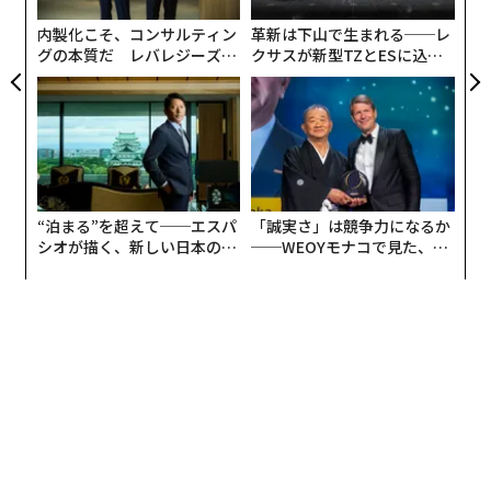
ア
内製化こそ、コンサルティン
革新は下山で生まれる──レ
グの本質だ レバレジーズが
クサスが新型TZとESに込め
実践する、次世代ファームの
た「DISCOVER」の哲学
全貌
“泊まる”を超えて──エスパ
「誠実さ」は競争力になるか
シオが描く、新しい日本のラ
──WEOYモナコで見た、く
グジュアリー（前編）
ら寿司の経営哲学