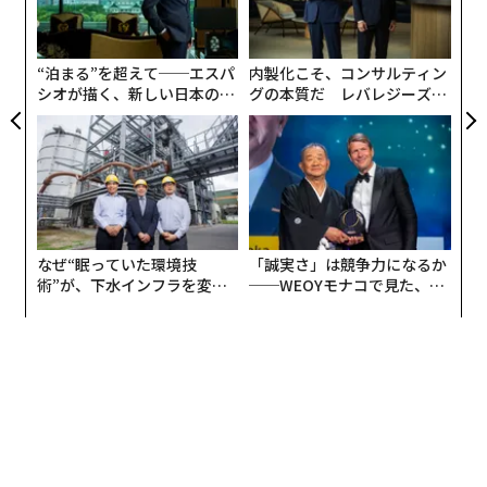
advertisement
織
う
T
“泊まる”を超えて──エスパ
内製化こそ、コンサルティン
シオが描く、新しい日本のラ
グの本質だ レバレジーズが
グジュアリー（前編）
実践する、次世代ファームの
全貌
なぜ“眠っていた環境技
「誠実さ」は競争力になるか
術”が、下水インフラを変え
──WEOYモナコで見た、く
たのか──産総研×月島JFE
ら寿司の経営哲学
アクアソリューションの10年