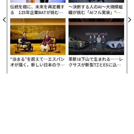
伝統を礎に、未来を再定義す
〜決断する人のAI〜大規模組
る 125年企業BATが挑むス
織が挑む「AIフル実装」“使
モークレスな未来
う”企業から“動く”企業へ【N
TTドコモビジネス×PwC】
“泊まる”を超えて─エスパシ
革新は下山で生まれる──レ
オが描く、新しい日本のラグ
クサスが新型TZとESに込め
ジュアリー（中編）
た「DISCOVER」の哲学