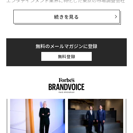
エンタテインメント業界に特化した東京の市場調査会社
GEMパートナーズは2020～25年にわたり、世界15カ国
で13～65歳の1万5000人以上の回答者を対象に調査を行
続きを見る
った。それによると、米国ではアニメ視聴者数がこの5
年間で2倍以上に増加し、現在では22％に達しているこ
とが分かった。
無料のメールマガジンに登録
新型コロナウイルスのパンデミック（世界的流行）以
無料登録
前、定期的にアニメを視聴する米国人の割合は10％程度
だった。その対象は、「ONE PIECE（ワンピース）」、
「セーラームーン」、「ドラゴンボール」のような全年
齢向けの冒険シリーズから、大人向けのホラー、犯罪、
ドラマ、SFといった刺激的な作品まで多岐にわたってい
た。だが、この5年間で、アニメ視聴者数は年平均成長
〜
率17％で増加した。その背景には、ネットフリックスや
金
プライムビデオのほか、ソニーが米国で展開するアニメ
個
ア
特化型の「クランチロール」といったストリーミングサ
ェ
の
ービス間での激しいコンテンツ獲得競争がある。
た