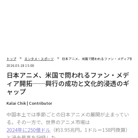
翻訳・編集＝安藤清香
トップ
エンタメ・スポーツ
日本アニメ、米国で問われるファン・メディア開拓
2026.05.18 15:00
2026年9月号発売中
日本アニメ、米国で問われるファン・メデ
ィア開拓──興行の成功と文化的浸透のギ
ャップ
最新号の購入はこちらから
Kalai Chik | Contributor
メンバーシップに登録する
中国本土では季節ごとの日本アニメの展開が止まってい
る。その一方で、世界のアニメ市場は
2024年に250億ドル
（約3.95兆円。1ドル＝158円換算）
と過去最高を記録した。