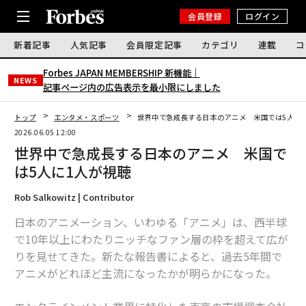
会員登録
ログイン
新着記事
人気記事
会員限定記事
カテゴリ
連載
コ
Forbes JAPAN MEMBERSHIP 新機能｜
NEWS
記事ページ内の広告表示を最小限にしました
トップ
エンタメ・スポーツ
世界中で急成長する日本のアニメ 米国では5人に
2026.06.05 12:00
世界中で急成長する日本のアニメ 米国で
は5人に1人が視聴
Rob Salkowitz | Contributor
日本のアニメーション、いわゆる「アニメ」は、西半球
で10年以上にわたりニッチなファン層の枠を超えて広が
りを見せてきた。新たな報告書によると、過去5年間で
アニメがどれほど主流になったかが明らかになった。