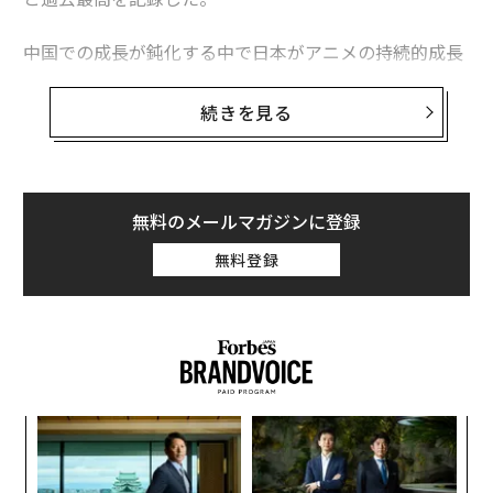
関連記事
中国での成長が鈍化する中で日本がアニメの持続的成長
日本アニメ、米国で問われるファン・メディア開拓──興行の成功と文化
を実現するには、日本企業がファンやメディアとの関係
的浸透のギャップ
をゼロから築き、ジャンルとしての影響力を広げていく
続きを見る
必要がある。
世界で拡大を続ける「日本のマンガ」、講談社が語る次なる米国市場での
戦略
2020年以降、中国では海外コンテンツへの検閲が強まっ
日本の“妄想力”を世界へ VTuberアプリのAnotherBallが25億円調達
たことで、現在の政治的緊張の急激な高まりより前か
無料のメールマガジンに登録
ら、若い世代の日本フランチャイズへの関心が徐々に低
カンヌ国際映画祭で、なぜ今「日本映画ブーム」が起きているのか
無料登録
下してきた。ライス大学ベーカー研究所の
2024年の報告
によれば、2020年は、中国のネットユーザーは初めて日
高校生が感動した漫画ランキング発表 ONE PIECEと鬼滅の刃が2強
本アニメよりも中国制作のアニメコンテンツを多く視聴
したという。この傾向は、2025年11月の高市早苗首相の
ストリーミング
YouTube
Netflix / ネットフリックス
行動や発言
をめぐって強まっており、日中関係にさらな
タグ：
映画／ドラマ
韓国
中国
マンガ
アメリカ
日本
る負荷をかけている。
インド
ブラジル
アニメーション
Amazonプライム
挑
よっ
PA
〜