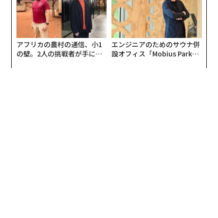
1年未満と宣告された。彼のパートナーは最近肺がん手
「商品を決められた場所に運ぶだけ。他の同年代より社
術を受けており、2人の幼い子供がいた。
会人スキルで遅れをとっている気がする」
といった意見が聞かれた。単に「しんどい」というよ
治療の要求と雇用主の躊躇のため、従来のフルタイムの
アフリカの農村の通信、小1
エンジニアのためのサウナ併
り、自身の成長を考えての決断だ。
仕事に戻ることは困難になった。アトキンソン氏は、
の壁。2人の挑戦者が手にし
設オフィス「Mobius Park」
日々の治療を管理しながら収入を得る方法を必要として
た「次なる武器」
がオープン──タマディック
アクシスによれば、今の若手世代は早期退職を「人生の
が健康経営を徹底する理由
いた。
ドロップアウト」とは考えておらず、SNSで他社の情報
が簡単に手に入るため、退職（転職）のハードルが下が
「がん治療の合間に別の機会、別の収入を得る方法を見
っているという。そこに追い打ちをかけるのが、上司の
つけなければなりませんでした」と彼は述べた。
心ない言動だ。アクシスは、そんな上司のNG行動10選
を発表した。
彼は、既存企業の買収に関するインタビューやビジネス
コンテンツを視聴した後、ビジネス購入のアイデアを発
見した。Peak Health and Fitnessを見つけたとき、それ
は彼自身の人生と一致していた。同社は、彼が健康ルー
1. 目的や将来への繋がりを説明せず、タスクだけ
チンの一環としてすでに使用していた製品を販売してい
を振る
た。
2. 五月病のサインを見逃し、「とりあえず3年は我
慢しろ」と精神論で励ます