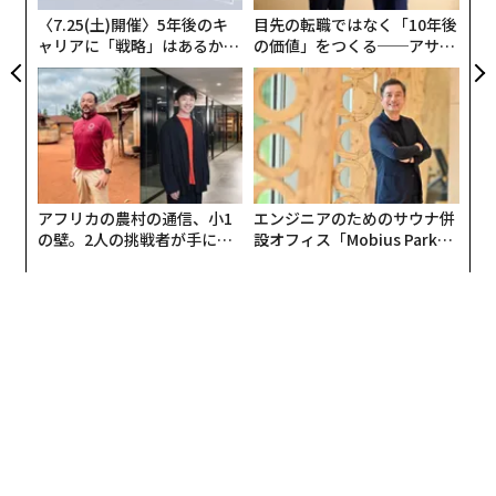
る
顧客教育を理解している人々にとって有力な副業となり
〈7.25(土)開催〉5年後のキ
目先の転職ではなく「10年後
得る。他の転売モデルとは異なり、プレミアム茶葉ビジ
ャリアに「戦略」はあるか。
の価値」をつくる──アサイ
トップエグゼクティブのキャ
ンの長期伴走型支援とは
ネスは製品の品質、サプライヤーとの関係、そして顧客
リアに触れる1日│CAREER S
になぜより高い価格を支払うべきかを説明する能力に依
UMMIT 2026
存している。
現在、市場は成長の余地を提供しており、
MarkNtel Advisors
によると、2025年の評価額は約31億
アフリカの農村の通信、小1
エンジニアのためのサウナ併
ドルで、2032年までに37億8000万ドルに達すると予測
の壁。2人の挑戦者が手にし
設オフィス「Mobius Park」
た「次なる武器」
がオープン──タマディック
されている。これは、消費者が専門的で倫理的に調達さ
が健康経営を徹底する理由
れた高品質製品を求める中、プレミアム茶葉販売者に商
業的な背景を提供している。
レネー・ルーベンス氏は、世界中の小規模農家からプレ
ミアムリーフティーを調達する茶葉会社、Symphony of
Leaves Tea Companyを通じてこのタイプの副業を構築
した。彼女のビジネスは現在、季節によって月1万5000
ドルから3万ドルの収入をもたらしており、副業の平均