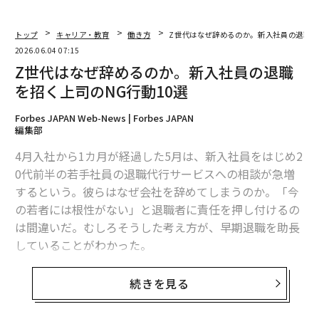
副業アイデア2：健康・回復系Eコマースビジネ
スの購入または構築
トップ
キャリア・教育
働き方
Z世代はなぜ辞めるのか。新入社員の退職を
2026.06.04 07:15
健康・回復系Eコマースは、消費者が在宅ウェルネスツ
Z世代はなぜ辞めるのか。新入社員の退職
ールにより多くを費やす中、探求すべきもう1つの副業
を招く上司のNG行動10選
となり得る。しかし、これは多くのオンラインビジネス
よりも複雑なモデルでもある。なぜなら、高額商品、サ
Forbes JAPAN Web-News | Forbes JAPAN
プライヤー、製品教育、配送ロジスティクス、顧客の信
編集部
頼が関わるためである。
4月入社から1カ月が経過した5月は、新入社員をはじめ2
0代前半の若手社員の退職代行サービスへの相談が急増
Grand View Research
によると、世界のサウナ市場は202
するという。彼らはなぜ会社を辞めてしまうのか。「今
5年に9億5430万ドルと推定され、2033年までに15億60
の若者には根性がない」と退職者に責任を押し付けるの
00万ドルに達すると予想されており、2026年から2033
は間違いだ。むしろそうした考え方が、早期退職を助長
年にかけて年平均成長率6.4%で成長する見込みである。
していることがわかった。
この成長は、回復、在宅ウェルネス、ストレス軽減と身
体的健康に関連する製品への消費者の関心の高まりを反
転職支援やキャリア支援事業を展開するアクシスは、同
続きを見る
映している。
社のキャリア相談サービスに寄せられた1190件の最新デ
ータと現場での聞き取りをもとに、若手社員が連休明け