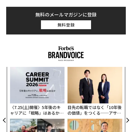
デール・アトキンソン氏は、
Peak Health and Fitness
と
に退職を決意する背景を分析した。
いう既存の健康・回復系Eコマース企業を購入すること
無料のメールマガジンに登録
で、この市場に参入した。このビジネスは、サウナ、赤
色光療法機器、アイスバス、その他の回復製品を販売し
無料登録
ている。前オーナーによって副業として運営されてお
り、アトキンソン氏が購入した時点で年間約12万ポンド
の収益を上げていた。彼によると、現在の収益は約13万
ポンドである。
アトキンソン氏のモデルは、副業への別の道を示してい
ィン
「
る。ゼロから始める代わりに買収するという方法であ
ズが
─
る。資本や売主融資へのアクセスがある読者にとって、
ムの
ら
「
既存のビジネスを購入することは収益への道を短縮でき
3
18〜24歳の若手社員の退職理由としてもっとも多かった
る。しかし、慎重なデューデリジェンスも必要である。
C
のが、「やりがい・成長実感がない」というものだっ
る
〈7.25(土)開催〉5年後のキ
目先の転職ではなく「10年後
た。これは、2位の「精神的・体力的にしんどい」を大
アトキンソン氏がビジネスを購入した理由は、深く個人
ャリアに「戦略」はあるか。
の価値」をつくる──アサイ
きく引き離している。
的なものであった。銀行のコンプライアンス担当者だっ
トップエグゼクティブのキャ
ンの長期伴走型支援とは
「日々同じことをしていてスキルがつく気がせず、キャ
リアに触れる1日│CAREER S
た彼は、2024年10月に末期の食道がんと診断され、余命
UMMIT 2026
リア面が心配」