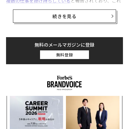
複数の仕事を掛け持ちしている
と報告されており、これ
は米労働統計局（BLS）が1994年に複数就業者の追跡を
開始して以来、過去最多の数字である。現在、副業は最
続きを見る
近の人員削減後の求職活動を進める多くの人々にとって
有力な選択肢となっている。
しかし、
Bankrate
の報告によると、副業の平均収入は約
無料のメールマガジンに登録
200ドルであり、この経済状況下では財政的安定を目指
無料登録
すには不十分である。そこで筆者は今年、
大きな収入を生み出す副業を紹介
し、米国人の経済的支
援を行うことを目標としている。
レネー・ルーベンス氏
、
ケイシー・フェランド・マギー氏
、
デール・アトキンソン氏
、
クリスティーナ・カルーラ氏
の成功体験を探ってみよう。彼らは全く異なる副業を構
ィン
「
築し、月2000ドル以上を稼ぐまでに成長させた。
ズが
─
ムの
ら
副業アイデア1：プレミアム茶葉の販売
「
3
C
プレミアム茶葉の販売は、調達、ストーリーテリング、