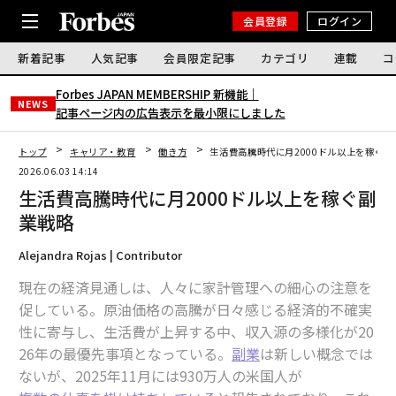
会員登録
ログイン
新着記事
人気記事
会員限定記事
カテゴリ
連載
コ
Forbes JAPAN MEMBERSHIP 新機能｜
NEWS
記事ページ内の広告表示を最小限にしました
トップ
キャリア・教育
働き方
生活費高騰時代に月2000ドル以上を稼ぐ副
2026.06.03 14:14
生活費高騰時代に月2000ドル以上を稼ぐ副
業戦略
Alejandra Rojas | Contributor
現在の経済見通しは、人々に家計管理への細心の注意を
促している。原油価格の高騰が日々感じる経済的不確実
性に寄与し、生活費が上昇する中、収入源の多様化が20
26年の最優先事項となっている。
副業
は新しい概念では
ないが、2025年11月には930万人の米国人が