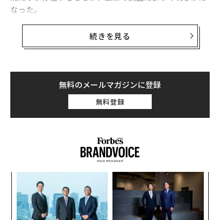
なった。
エスエス製薬が、20歳から49歳の女性500人を対象に実
続きを見る
施した「女性管理職に関する調査」によると、将来的に
「管理職に就きたい」と回答した人はわずか17.6%にと
どまった。この割合は年齢が上がるにつれてさらに減少
する傾向にあり、実務経験を重ねるほど昇進に対して慎
無料のメールマガジンに登録
重になる実態が浮かび上がっている。
無料登録
“
オ
ジ
A
顧客