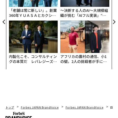
pa
な
「老舗は常に新しい」。創業
〜決断する人のAI〜大規模組
360年ＹＵＡＳＡとカクシン
織が挑む「AIフル実装」“使
CEO田尻望が語る、AIを超え
う”企業から“動く”企業へ【N
る人の価値
TTドコモビジネス×PwC】
内製化こそ、コンサルティン
アフリカの農村の通信、小1
グの本質だ レバレジーズが
の壁。2人の挑戦者が手にし
実践する、次世代ファームの
た「次なる武器」
全貌
管理職就任を望まない具体的な理由として、過半数が挙
トップ
Forbes JAPAN BrandVoice
Forbes JAPAN BrandVoice
目先
げたのが「判断することが増える・責任が重そう」（58.
7%）という懸念である。さらに「仕事と生活の両立が