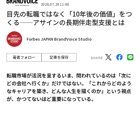
2026.07.24 11:00
不安」（43.7%）が続き、役割に伴う責任の重さとライ
目先の転職ではなく「10年後の価値」をつ
フバランスの維持に対する不安が、挑戦への大きな障壁
くる──アサインの長期伴走型支援とは
となっている。
Forbes JAPAN BrandVoice Studio
著者フォロー
記事を保存
転職市場が活況を呈するいま、問われているのは「次に
どの会社へ行くか」だけではない。「これからどのよう
なキャリアを築き、どんな人生を描くのか」という視点
が、かつてないほど重要になっている。
現管理職と非管理職との間に認識
次ページ ＞
そうした時代において、目先の転職成功にとどまらず、
のギャップ
中長期のキャリア形成に伴走する支援を掲げるのがアサ
インだ。
1
2