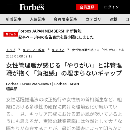
会員登録
ログイン
新着記事
人気記事
会員限定記事
カテゴリ
連載
コ
Forbes JAPAN MEMBERSHIP 新機能｜
NEWS
記事ページ内の広告表示を最小限にしました
トップ
キャリア・教育
キャリア
女性管理職が感じる「やりがい」と非管
2026.06.08 09:15
女性管理職が感じる「やりがい」と非管理
職が抱く「負担感」の埋まらないギャップ
Forbes JAPAN Web-News | Forbes JAPAN
編集部
女性活躍推進法の改正施行や女性初の首相誕生など、組
織における多様性の確保に向けた環境変化が続いてい
る。一見、キャリア形成における追い風が吹いているよ
うにも思えるが、実際の就業意識には依然として大きな
隔たりが存在することが、最新の調査によって明らかに