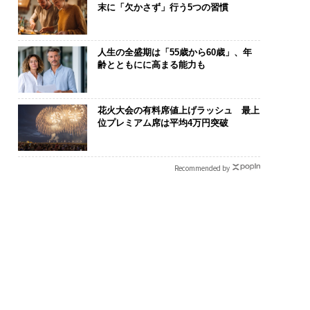
末に「欠かさず」行う5つの習慣
人生の全盛期は「55歳から60歳」、年
齢とともにに高まる能力も
花火大会の有料席値上げラッシュ 最上
位プレミアム席は平均4万円突破
Recommended by