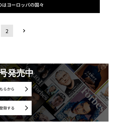
のはヨーロッパの国々
2
月号発売中
ちらから
登録する