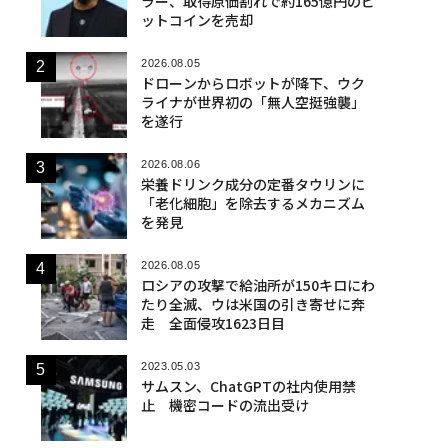
ラー、取得原価割れで約165億円のビ
ットコインを売却
2026.08.05
ドローンからロボットが降下、ウク
ライナが世界初の「無人空挺強襲」
を遂行
2026.08.06
栄養ドリンク成分の定番タウリンに
「老化細胞」を除去するメカニズム
を発見
2026.08.05
ロシアの攻撃で給油所が150キロにわ
たり全滅、ウは米国の引き寄せに奔
走 全面侵攻1623日目
2023.05.03
サムスン、ChatGPTの社内使用禁
止 機密コードの流出受け