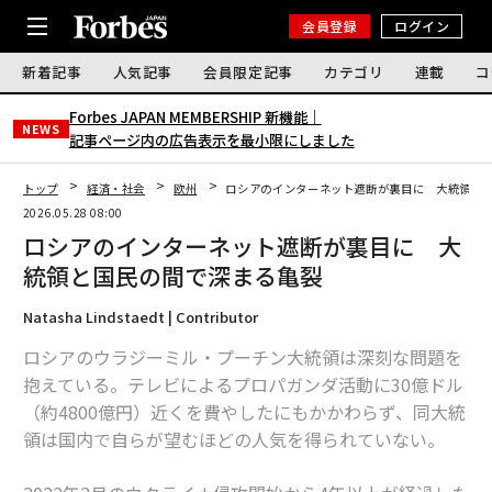
会員登録
ログイン
新着記事
人気記事
会員限定記事
カテゴリ
連載
コ
Forbes JAPAN MEMBERSHIP 新機能｜
NEWS
記事ページ内の広告表示を最小限にしました
トップ
経済・社会
欧州
ロシアのインターネット遮断が裏目に 大統領と
2026.05.28 08:00
ロシアのインターネット遮断が裏目に 大
統領と国民の間で深まる亀裂
Natasha Lindstaedt | Contributor
ロシアのウラジーミル・プーチン大統領は深刻な問題を
抱えている。テレビによるプロパガンダ活動に30億ドル
（約4800億円）近くを費やしたにもかかわらず、同大統
領は国内で自らが望むほどの人気を得られていない。