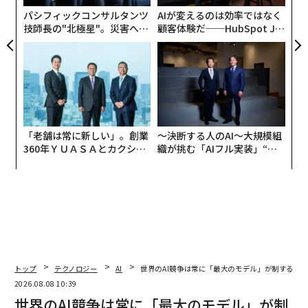
イナ侵攻開始以来、最も低い水準となっている。調査方
ェ
パシフィックコンサルタンツ
AIが変えるのは効率ではなく
法が戸別訪問による聞き取りに変更されても、支持率は
技師長の"北極星"。災害への
顧客体験だ──HubSpot Ja
わずか1ポイント上昇しただけだった。
無力感を乗り越え見つけた、
panが語る「Grow Better」
防災一筋20年の答え
な組織のつくり方
「老舗は常に新しい」。創業
〜決断する人のAI〜大規模組
360年ＹＵＡＳＡとカクシン
織が挑む「AIフル実装」“使
CEO田尻望が語る、AIを超え
う”企業から“動く”企業へ【N
る人の価値
TTドコモビジネス×PwC】
トップ
テクノロジー
AI
世界のAI競争は常に「最大のモデル」が制するわ
2026.08.08 10:39
世界のAI競争は常に「最大のモデル」が制