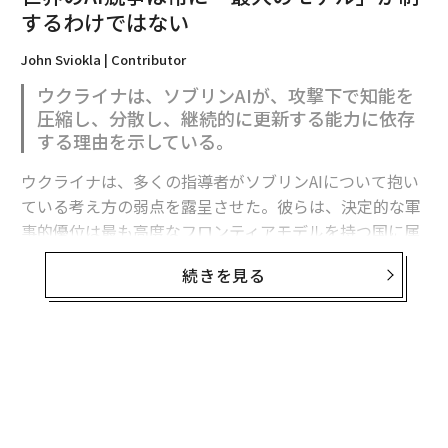
するわけではない
John Sviokla | Contributor
ウクライナは、ソブリンAIが、攻撃下で知能を
圧縮し、分散し、継続的に更新する能力に依存
する理由を示している。
ウクライナは、多くの指導者がソブリンAIについて抱い
ている考え方の弱点を露呈させた。彼らは、決定的な軍
事的優位は最も高度なフロンティアモデルを持つ国に属
翻訳・編集＝安藤清香
すると想定している。
続きを見る
2026年9月号発売中
フロンティア能力は極めて重要である。だがウクライナ
の経験が示すのは、それが軍事的優位の始まりにすぎ
ず、完成形ではないということだ。
最新号の購入はこちらから
有用な戦略モデルは次のように表せる。
メンバーシップに登録する