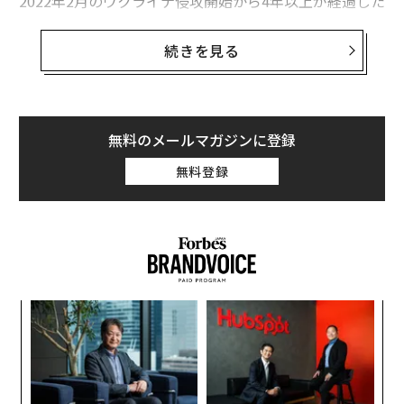
2022年2月のウクライナ侵攻開始から4年以上が経過した
今も、戦場では膠着（こうちゃく）状態が続いている。
ウクライナ東部ドンバス地方の完全支配を目指し、ロシ
続きを見る
アは強力な極超音速ミサイル「オレシニク」を用いてウ
クライナの首都キーウへの大規模な攻撃を開始した。こ
の侵攻開始以降最大規模の攻撃で、ウクライナのウォロ
ディミル・ゼレンスキー大統領は、同国の防空システム
無料のメールマガジンに登録
が無人機（ドローン）549機とミサイル55発を迎撃した
無料登録
と報告した。
これは、プーチン大統領の国内の支持率低下を覆い隠す
ための策略かもしれない。概して独裁政権は、自らの正
当性を示すプロパガンダの手段として、世論調査に多額
の資金を投じるのが常だ。ところが、ロシア政府系の
ア
世論調査機関
でさえ、プーチン大統領の支持率が2月の7
の
4％から4月には65.6％に低下し、信頼度も同期間に7ポ
た
〜
イント低下して71％となったことを明らかにした。民主
金
主義国家であればこれらは極めて高い数値だが、ウクラ
個