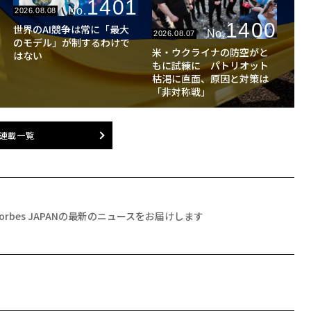
1401
No.
2026.08.08
1400
世界のAI競争は常に「最大
No.
2026.08.07
のモデル」が制するわけで
米・ウクライナの防空がと
はない
もに試練に パトリオット
枯渇に直面、原因と対策は
「非対称戦」
連載一覧
Forbes JAPANの最新のニュースをお届けします