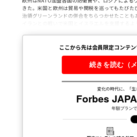
欧州はNATO加盟各国の防衛費や、ロシアによ
きた。米国と欧州は貿易や関税を巡ってもたびた
治領グリーンランドの併合をちらつかせたことも
イランとの戦いで米国とイスラエルを支援するよ