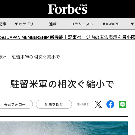
記事
カテゴリ
連載
コラムニスト
AWARD
rbes JAPAN MEMBERSHIP 新機能｜
記事ページ内の広告表示を最小
欧州 駐留米軍の相次ぐ縮小で
州 駐留米軍の相次ぐ縮小で
著者フォロー
記事を保存