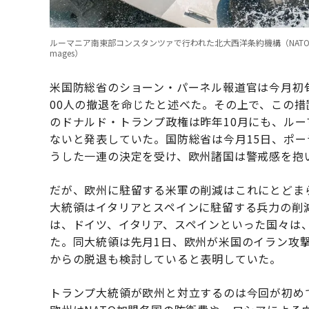
ルーマニア南東部コンスタンツァで行われた北大西洋条約機構（NATO）特殊作戦部
mages）
米国防総省のショーン・パーネル報道官は今月初
00人の撤退を命じたと述べた。その上で、この措
のドナルド・トランプ政権は昨年10月にも、ル
ないと発表していた。国防総省は今月15日、ポー
うした一連の決定を受け、欧州諸国は警戒感を抱
だが、欧州に駐留する米軍の削減はこれにとどま
大統領はイタリアとスペインに駐留する兵力の削
は、ドイツ、イタリア、スペインといった国々は
た。同大統領は先月1日、欧州が米国のイラン攻撃
からの脱退も検討していると表明していた。
トランプ大統領が欧州と対立するのは今回が初め