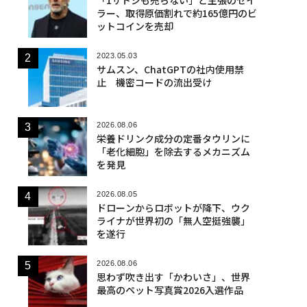
ラー、取得原価割れで約165億円のビ
ットコインを売却
2023.05.03
サムスン、ChatGPTの社内使用禁
止 機密コードの流出受け
2026.08.06
栄養ドリンク成分の定番タウリンに
「老化細胞」を除去するメカニズム
を発見
2026.08.05
ドローンからロボットが降下、ウク
ライナが世界初の「無人空挺強襲」
を遂行
2026.08.06
思わず吹き出す「かわいさ」、世界
最高のペット写真賞2026入選作品