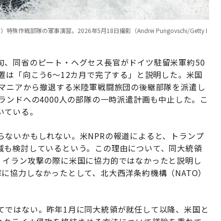
隊の軍事演習。2026年5月18日撮影（Andrei Pungovschi/Getty I
旬、同省のピート・ヘグセス長官がドイツ駐留米軍約50
置は「向こう6～12カ月で完了する」と説明した。米国
ーマニアから撤退する米陸軍戦闘旅団の後継部隊を派遣し
ランドへの4000人の部隊の一時派遣計画も中止した。こ
いている。
らないかもしれない。米NPRの報道によると、トランプ
減も検討しているという。この理由について、同大統領
、イラン攻撃の際に米国に協力的ではなかったと説明し
に協力しなかったとして、北大西洋条約機構（NATO）
てではない。昨年1月に同大統領が就任して以降、米国と