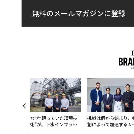
無料のメールマガジンに登録
なぜ“眠っていた環境技
挑戦は個から始まり、
術”が、下水インフラを
創によって加速する N
変えたのか──産総研×
QAIN JAPAN 特別座談