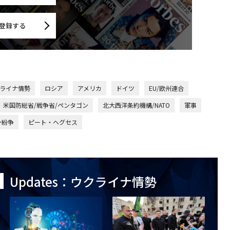
登録する
ウクライナ情勢
ロシア
アメリカ
ドイツ
EU/欧州連合
米国防総省/戦争省/ペンタゴン
北大西洋条約機構/NATO
軍事
ン紛争
ピート・ヘグセス
Updates：ウクライナ情勢