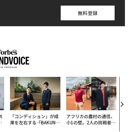
無料登録
〜決
模組
装」
く”
ビジ
共
「コンディション」が成
アフリカの農村の通信、
OR
果を左右する――「BAKUN
小1の壁。2人の挑戦者が
会
E」のTENTIALが支える
手にした「次なる武器」