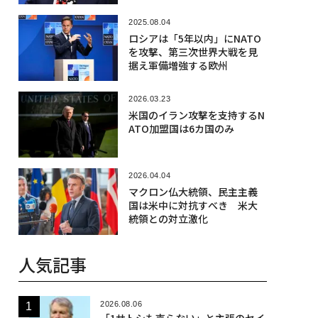
2025.08.04
ロシアは「5年以内」にNATO
を攻撃、第三次世界大戦を見
据え軍備増強する欧州
2026.03.23
米国のイラン攻撃を支持するN
ATO加盟国は6カ国のみ
2026.04.04
マクロン仏大統領、民主主義
国は米中に対抗すべき 米大
統領との対立激化
人気記事
2026.08.06
「1サトシも売らない」と主張のセイ