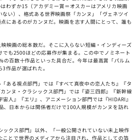
はわずか15（アカデミー賞＝オスカーはアメリカ映画
いない）、格式ある世界映画祭「カンヌ」「ヴェネツイ
頂点にあるのがカンヌだ。映画を志す人間にとって、誰も
た上映映画の総本数だ。そこに入らない短編・インディーズ
けでも2500ほどの応募作が集まる。この中でノミネート
3%の百数十作品といった具合だ。今年は最高賞「パルム
ら3作品が選ばれた。
い「ある視点部門」では『すべて真夜中の恋人たち』『タ
「カンヌ・クラシックス部門」では『姿三四郎』『新幹線
宙人』『エリ』、アニメーション部門では『HIDARI』
0作品、日本からは関係者だけで100人規模がカンヌを訪れ
シックス部門」以外、「一般公開されていない未上映作
たことで世界のメディアから注目され、作品としての箔