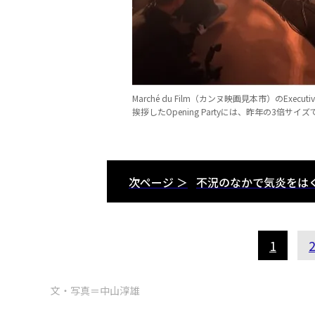
Marché du Film（カンヌ映画見本市）のExecutiv
挨拶したOpening Partyには、昨年の3倍サ
次ページ ＞
不況のなかで気炎をは
1
文・写真＝中山淳雄