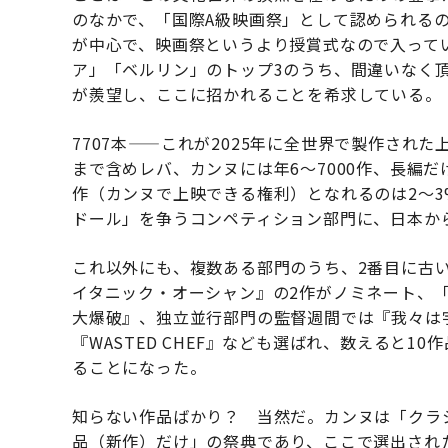
のなかで、「国際A級映画祭」として認められるの
が中心で、映画祭というより授賞式なので入って
ア」「ベルリン」のトップ3のうち、間違いなく
が羨望し、ここに招かれることを希求している。
7707本——これが2025年に全世界で製作され
まで含めレバ、カンヌには年6〜7000作、長編だ
作（カンヌで上映できる権利）となれるのは2〜
ドール」を争うコンペティション部門に、日本か
これ以外にも、複数ある部門のうち、2番目に古
イタニック・オーシャン』の2作がノミネート、
大爆破』、独立並行部門の監督週間では『我々は宇
『WASTED CHEF』なども選ばれ、数えると1
ることになった。
知らない作品ばかり？ 当然だ。カンヌは「クラ
品（新作）だけ」の祭典であり、ここで選出され