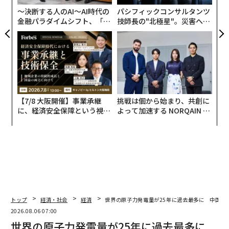
組みを強化する。これが、すべての欧州市民に安定的
〜決断する人のAI〜AI時代の
パシフィックコンサルタンツ
で、安全かつ環境に優しく、手頃な価格のエネルギー供
金融パラダイムシフト、「超
技師長の"北極星"。災害への
給を保証する唯一の持続可能な方法だ」
個別化」の核心 【MUFG×ウ
無力感を乗り越え見つけた、
ェルスナビ×PwC】
防災一筋20年の答え
【7/8 大阪開催】事業承継
挑戦は個から始まり、共創に
に、経済安全保障という視点
よって加速する NORQAIN JA
が加わるとき──経営者が問
PAN 特別座談会
われる新たな判断軸
トップ
経済・社会
経済
世界の原子力発電量が25年に過去最多に 中国が
2026.08.06 07:00
世界の原子力発電量が25年に過去最多に