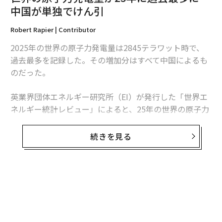
中国が単独でけん引
Robert Rapier | Contributor
2025年の世界の原子力発電量は2845テラワット時で、
過去最多を記録した。その増加分はすべて中国によるも
のだった。
英業界団体エネルギー研究所（EI）が発行した「世界エ
ネルギー統計レビュー」によると、25年の世界の原子力
翻訳・編集＝安藤清香
発電量は前年比1.3％、30テラワット時増加した。中国
の増加分は34テラワット時を超えたため、同国を除け
続きを見る
ば、世界の原子力発電量は減少したことになる。
2026年9月号発売中
この数字は「世界的な原子力ルネッサンス」という大ま
かな主張より、業界の実情をより的確に捉えている。原
最新号の購入はこちらから
子力発電量は増加しているものの、拡大は特定の国に集
中している。米国は引き続き世界最多の原子力発電所を
メンバーシップに登録する
稼働させているが、中国は急速にその差を縮めている。