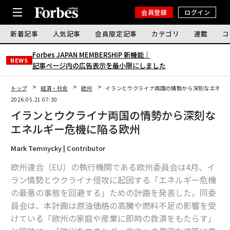
会員登録
ログイン
新着記事
人気記事
会員限定記事
カテゴリ
連載
コ
Forbes JAPAN MEMBERSHIP 新機能｜
NEWS
記事ページ内の広告表示を最小限にしました
トップ
経済・社会
欧州
イランとウクライナ両国の情勢から深刻なエネル
2026.05.21 07:30
イランとウクライナ両国の情勢から深刻な
エネルギー危機に陥る欧州
Mark Temnycky | Contributor
欧州連合（EU）の執行機関である欧州委員会は4月、イ
ラン情勢とウクライナ侵攻に起因する「エネルギー危機
の最悪の事態を回避する」ための計画を発表した。同委
員会は、本計画は原油価格の高騰や燃料不足の影響を受
けている「欧州の家庭や産業に即時の救済をもたらす」