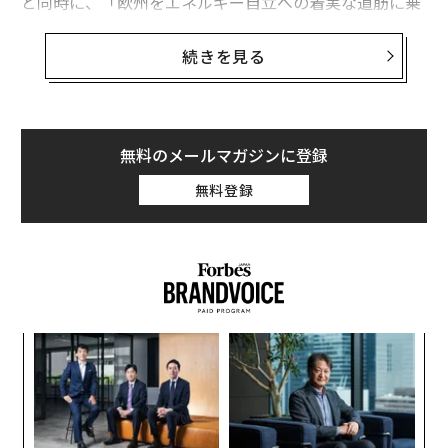
と同時に、「欧州をエネルギー自立への着実な道筋に乗
せる」ことを目的としていると
説明
している。さらに、
現在の世界的なエネルギー危機は、欧州が「環境に優し
続きを見る
く安全かつ手頃な価格のエネルギーへの移行」を加速す
べきであることを改めて認識させるものであり、これは
「経済的かつ安全保障上の必須事項」だとしている。
無料のメールマガジンに登録
欧州委員会のウルズラ・フォンデアライエン委員長は
無料登録
「欧州大陸は再生可能エネルギーへの移行を加速させな
ければならない」と強調。「これにより、エネルギー自
立と安全保障が実現し、地政学的な嵐を乗り切ることが
できるようになるだろう」との展望を示した。
EUのダン・ヨルゲンセン・エネルギー担当委員は次のよ
ア
うに述べた。「欧州はまたしても化石燃料危機に直面し
の
ている。本計画を通じてわれわれは加盟国を支援し、社
た
目
会で最も苦しんでいる人々への即時の救済措置を講じる
の
と同時に、再生可能エネルギーへの移行と電化への取り
ン