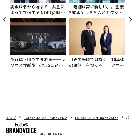
全
わけではなく、感情表現に伴うリスクも均等に分配され
挑戦は個から始まり、共創に
「老舗は常に新しい」。創業
てはいない。
よって加速する NORQAIN JA
360年ＹＵＡＳＡとカクシン
PAN 特別座談会
CEO田尻望が語る、AIを超え
る人の価値
感情表現におけるダブルスタンダード
組織心理学の研究では、女性が職場で許容される感情表
現の幅が狭いことが一貫して示されている。女性は温か
く協調的であることを期待される一方で、感情的すぎた
革新は下山で生まれる──レ
目先の転職ではなく「10年後
り、過剰に反応したりすることは許されない。
クサスが新型TZとESに込め
の価値」をつくる──アサイ
た「DISCOVER」の哲学
ンの長期伴走型支援とは
有色人種の女性にとって、こうした期待はさらに厳しく
なる。
研究
によれば、とりわけ黒人女性は、感情を表現
した際に「怒っている」「扱いにくい」と受け止められ
やすい。たとえ行動が同僚と同程度であっても、そう見
なされる可能性が高いのだ。この現象の背景には、「
怒れる黒人女性
」という類型を含む長年のステレオタイ
トップ
Forbes JAPAN BrandVoice
Forbes JAPAN BrandVoice
パシ
プがあり、意図とは無関係に行動の解釈を左右し得る。
2026.08.04 16:00