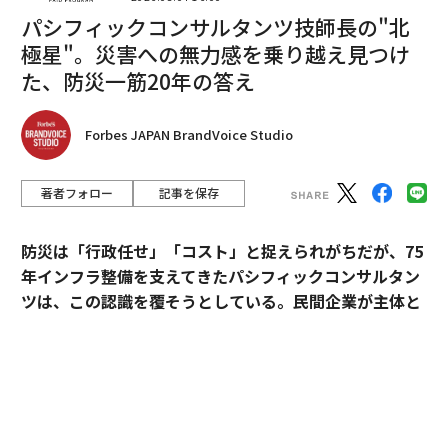
Frontiers of Psychology
などに掲載された2023年の研究
パシフィックコンサルタンツ技師長の"北
によれば、こうしたバイアスは人事評価、リーダーシッ
極星"。災害への無力感を乗り越え見つけ
プの機会、職場の人間関係に影響し得る。その結果、二
た、防災一筋20年の答え
重の拘束が生まれる。感情を示さなさすぎれば「関与し
ていない」と見なされるリスクがあり、示しすぎれば不
利益を受けるリスクがある。
Forbes JAPAN BrandVoice Studio
弱さが報われるとき、報われないとき
著者フォロー
記事を保存
対照的に、人種的・社会経済的に恵まれた立場にある女
性が弱さを見せた場合、異なる反応を経験することがあ
防災は「行政任せ」「コスト」と捉えられがちだが、75
る。苛立ち、圧倒感、苦悩といった感情の表出が、真摯
年インフラ整備を支えてきたパシフィックコンサルタン
さや親しみやすさとして解釈され得るからだ。場合によ
ツは、この認識を覆そうとしている。民間企業が主体と
っては、支援や柔軟な対応、配慮を引き出すことさえあ
なる新たなビジョン「サステナ∞レジリエンス社会」を
る。
提唱。構想の旗振り役となった技師長・平川了治に、自
身の思いと共に、ビジョンの要諦を聞いた。
この格差は、居心地の悪い真実を浮かび上がらせる。弱
さを見せることは、本質的に危険でも安全でもない。そ
「防災は、企業にとって自分ごとになりきれずにい
の影響は、誰がそれを表現するのか、どう受け止められ