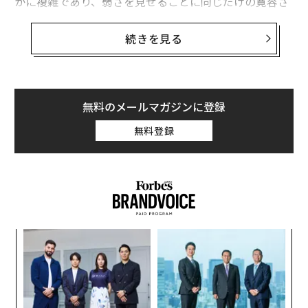
かに複雑であり、弱さを見せることに同じだけの寛容さ
がすべての人に与えられているわけではない。実際、職
業上の不利益を被らずに感情を表現できるかどうかは、
続きを見る
人種、ジェンダー、権力が交差する複雑な要因によって
左右されることが多い。
職場における弱さの限界
無料のメールマガジンに登録
過去10年間で、弱さを見せることは職業上の資産として
無料登録
再評価されるようになった。リーダーシップの枠組みで
は、信頼と絆を築く鍵として、真摯さ、感情知性、オー
プンさが重視されている。この変化には、
ブレネー・ブラウン
のような研究者の功績も一因として
ある。彼女の学術研究は、リーダーシップや組織文化に
おける弱さの重要性を明らかにしている。
義す
「
むス
─
ら
しかし、弱さを見せることが広く推奨される一方で、見
内
過ごされがちな重要な現実がある。職場は中立的な環境
グ
実
ではないということだ。従業員は同じ条件で職場に入る