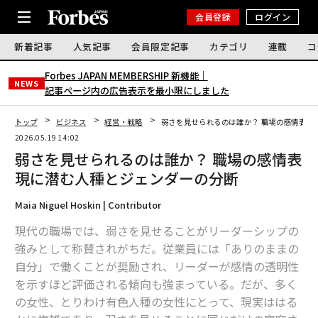
会員登録
ログイン
新着記事
人気記事
会員限定記事
カテゴリ
連載
コ
Forbes JAPAN MEMBERSHIP 新機能｜
NEWS
記事ページ内の広告表示を最小限にしました
トップ
ビジネス
経営・戦略
弱さを見せられるのは誰か？ 職場の感情表現
2026.05.19 14:02
弱さを見せられるのは誰か？ 職場の感情表
現に潜む人種とジェンダーの分断
Maia Niguel Hoskin | Contributor
現代の職場では、弱さを見せることがリーダーシップの
強みとして称賛されがちだ。従業員には「ありのままの
自分」で働くことが奨励され、リーダーが感情の透明性
を示すほど評価される傾向も強まっている。だが、多く
の女性、とりわけ有色人種の女性にとって、現実ははる