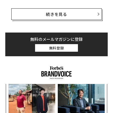
この話をする価値があるのは、言葉そのもののためでは
ない。大きな変化のただ中で、組織を多方向ではなく1
続きを見る
つの方向へ動かそうとしていた時期に、この言葉が私た
ちにとって何を意味していたかにある。そうした局面で
は、戦略や構造が重要である一方、同じくらい「整合」
も重要だ。人々には、「勝つ」とは実際にどういう状態
無料のメールマガジンに登録
なのかについての共通理解が必要なのである。
無料登録
2018年、私たちは組織の運営のしかたを変える最中にあ
った。目標は、個々の拠点の寄せ集めのような状態で機
能するのをやめ、1つのチームとして動くことだった。
そのためには、意思決定を整え、説明責任を明確にし、
事業全体で一貫した期待値を徹底する必要があった。
ィン
〜
ズが
金
こうした対話は、成長、業績、実行に関する会議で絶え
ムの
個
ず行われていた。その作業の途中で、あの言葉が顔を出
スパ
「
ェ
のラ
─
した。誰かが会議で、ロゴにある犬の話をしているとき
ら