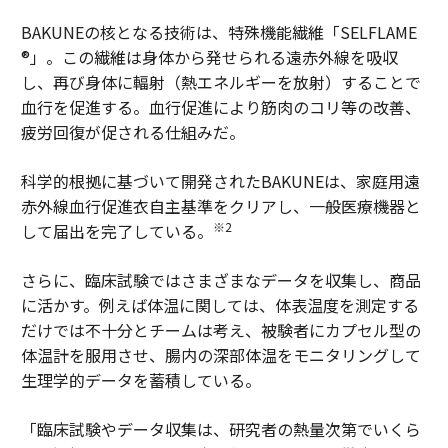
BAKUNEの核となる技術は、特殊機能繊維「SELFLAME
®」。この繊維は身体から発せられる遠赤外線を吸収
し、再び身体に輻射（熱エネルギーを放射）することで
血行を促進する。血行促進により筋肉のコリ等の改善、
疲労回復が促される仕組みだ。
科学的根拠に基づいて開発されたBAKUNEは、家庭用遠
赤外線血行促進衣自主基準をクリアし、一般医療機器と
※2
して届出を完了している。
さらに、臨床試験ではさまざまなデータを収集し、商品
に活かす。例えば体温に関しては、体表温度を測定する
だけでは不十分とチームは考え、被験者にカプセル型の
体温計を服用させ、腸内の深部体温をモニタリングして
生理学的データを蓄積している。
「臨床試験やデータ収集は、研究者の熱量次第でいくら