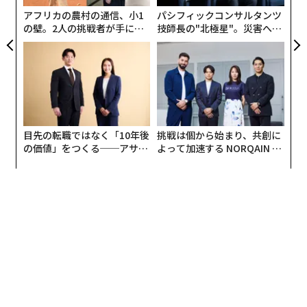
に何気なく口にしたのだ。ある案件について話している
アフリカの農村の通信、小1
パシフィックコンサルタンツ
ときにも、また出てきた。ほどなくして、問題をどう解
の壁。2人の挑戦者が手にし
技師長の"北極星"。災害への
決するかを議論しているときにも登場した。
た「次なる武器」
無力感を乗り越え見つけた、
防災一筋20年の答え
「Unleash the Dog」
誰かが計画したわけではない。正式に展開したわけでも
ない。それでも繰り返し戻ってきて、出てくるたびに意
味することは同じだった。
目先の転職ではなく「10年後
挑戦は個から始まり、共創に
の価値」をつくる──アサイ
よって加速する NORQAIN JA
ンの長期伴走型支援とは
PAN 特別座談会
その時点で、これが何か有用な働きをしていることが明
らかになった。
ステップ1：勝てる戦略にエネルギーを注ぐ
「Unleash the Dog」というイメージは分かりやすい。
犬をリードから放てば、ためらわない。注意深くなり、
動き出し、においを探り、興奮している。何をすべきか
指示されるのを待って立ち尽くしてはいない。