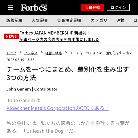
会員登録
ログイン
新着記事
人気記事
会員限定記事
カテゴリ
連載
コ
Forbes JAPAN MEMBERSHIP 新機能｜
NEWS
記事ページ内の広告表示を最小限にしました
トップ
ビジネス
経営・戦略
チームを一つにまとめ、差別化を生み出す3つ
2026.05.19 13:36
チームを一つにまとめ、差別化を生み出す
3つの方法
John Ganem | Contributor
John Ganemは
Kloeckner Metals CorporationのCEOである。
私の会社には、私たちの競争のしかたを象徴する言葉が
ある。「
Unleash the Dog
」だ。