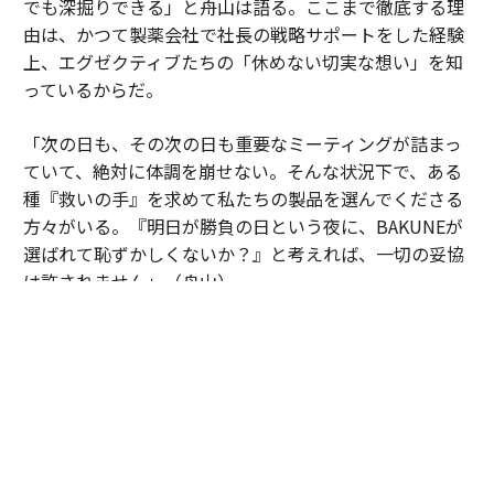
でも深掘りできる」と舟山は語る。ここまで徹底する理
由は、かつて製薬会社で社長の戦略サポートをした経験
上、エグゼクティブたちの「休めない切実な想い」を知
っているからだ。
「次の日も、その次の日も重要なミーティングが詰まっ
ていて、絶対に体調を崩せない。そんな状況下で、ある
種『救いの手』を求めて私たちの製品を選んでくださる
方々がいる。『明日が勝負の日という夜に、BAKUNEが
選ばれて恥ずかしくないか？』と考えれば、一切の妥協
は許されません」（舟山）