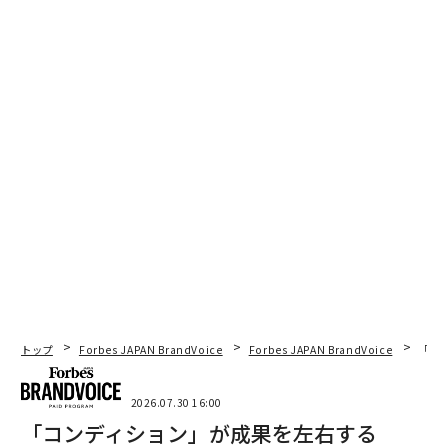
最新号の購入はこちらから
メンバーシップに登録する
関連記事
AIで上位5パーセントの働き手に。個人がチーム超えの成果を出す方法
AIで現場従業員を強化せよ：小売業が気づいていないコスト削減の切り札
トップ
Forbes JAPAN BrandVoice
Forbes JAPAN BrandVoice
「コン
株主総利回り880％、Netflixを最強にしたリード・ヘイスティングスの経
営哲学
2026.07.30 16:00
サステナブルの旗手が中国シーイン傘下へ エバーレーン、倫理的ブラン
「コンディション」が成果を左右する
ド理念の終焉