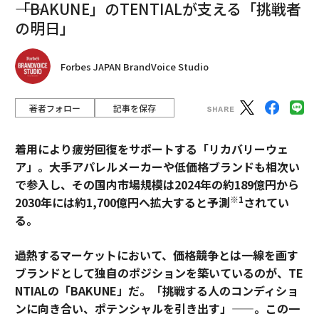
――「BAKUNE」のTENTIALが支える「挑戦者
なぜAIは効率化ツールではなく、ビジネスモデルを根底から変える構造的
の明日」
な力なのか
HR
カスタマーエクスペリエンス
意思決定
Forbes JAPAN BrandVoice Studio
タグ：
組織/組織文化
人材/人材育成
マインドセット
顧客
著者フォロー
記事を保存
advertisement
着用により疲労回復をサポートする「リカバリーウェ
ア」。大手アパレルメーカーや低価格ブランドも相次い
で参入し、その国内市場規模は2024年の約189億円から
※1
2030年には約1,700億円へ拡大すると予測
されてい
る。
過熱するマーケットにおいて、価格競争とは一線を画す
ブランドとして独自のポジションを築いているのが、TE
NTIALの「BAKUNE」だ。「挑戦する人のコンディショ
ンに向き合い、ポテンシャルを引き出す」——。この一