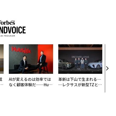
挑戦
創に
QAI
成
AIが変えるのは効率では
革新は下山で生まれる─
なく顧客体験だ──Hub
─レクサスが新型TZとE
る
Spot Japanが語る「Gr
Sに込めた「DISCOVE
ow Better」な組織のつ
R」の哲学
くり方