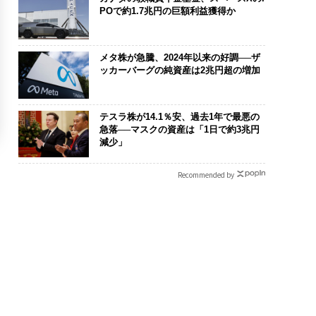
POで約1.7兆円の巨額利益獲得か
メタ株が急騰、2024年以来の好調──ザ
ッカーバーグの純資産は2兆円超の増加
テスラ株が14.1％安、過去1年で最悪の
急落──マスクの資産は「1日で約3兆円
減少」
Recommended by