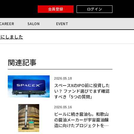
会員登録
ログイン
CAREER
SALON
EVENT
限にしました
関連記事
2026.05.18
スペースXのIPO前に投資した
い？ ファンド選びでまず確認
すべき「5つの質問」
2026.05.16
ビールに続き醤油も。和歌山
の醤油メーカーが宇宙醤油醸
造に向けたプロジェクトを開
始