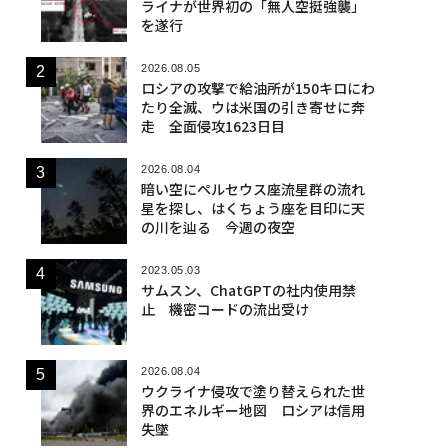
ライナが世界初の「無人空挺強襲」
を遂行
2026.08.05
ロシアの攻撃で給油所が150キロにわ
たり全滅、ウは米国の引き寄せに奔
走 全面侵攻1623日目
2026.08.04
暗い空にペルセウス座流星群の流れ
星を探し、はくちょう座を目印に天
の川を辿る 今週の夜空
2023.05.03
サムスン、ChatGPTの社内使用禁
止 機密コードの流出受け
2026.08.04
ウクライナ侵攻で塗り替えられた世
界のエネルギー地図 ロシアは信用
失墜