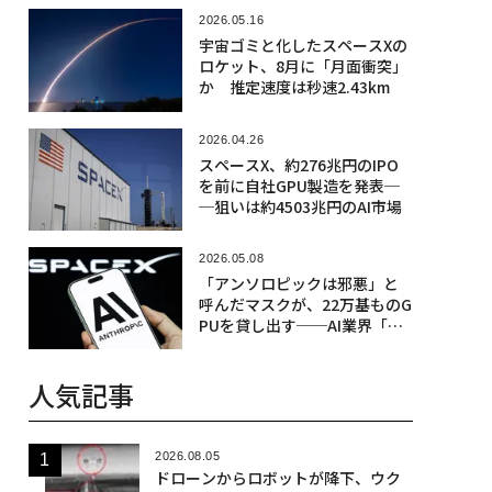
2026.05.16
宇宙ゴミと化したスペースXの
ロケット、8月に「月面衝突」
か 推定速度は秒速2.43km
2026.04.26
スペースX、約276兆円のIPO
を前に自社GPU製造を発表─
─狙いは約4503兆円のAI市場
2026.05.08
「アンソロピックは邪悪」と
呼んだマスクが、22万基ものG
PUを貸し出す──AI業界「計
算資源不足」の象徴
人気記事
2026.08.05
ドローンからロボットが降下、ウク