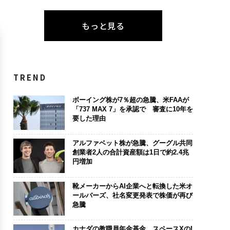
もっと見る
TREND
ボーイング株が7％超の急騰、米FAAが
「737 MAX 7」を承認で 審査に10年を
要した理由
アルファベット株が急騰、グーグル共同
創業者2人の合計資産額は1日で約2.4兆
円増加
靴メーカーからAI企業へと転換した米オ
ールバーズ、社名変更発表で株価が再び
急騰
カナダの教職員年金基金、スペースXのI