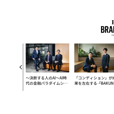
クコンサルタ
"北極星"。
力感を乗り越
防災一筋20
〜決断する人のAI〜AI時
「コンディション」が
代の金融パラダイムシフ
果を左右する――「BAKUN
ト、「超個別化」の核心
E」のTENTIALが支え
【MUFG×ウェルスナビ
「挑戦者の明日」
×PwC】