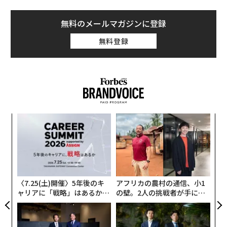
無料のメールマガジンに登録
無料登録
〜
金
個
な
ェ
術
た
ア
〈7.25(土)開催〉5年後のキ
アフリカの農村の通信、小1
ャリアに「戦略」はあるか。
の壁。2人の挑戦者が手にし
トップエグゼクティブのキャ
た「次なる武器」
リアに触れる1日│CAREER S
UMMIT 2026