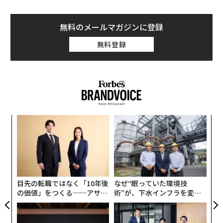
か、調整後1株利益は0.97ドルと、市場予想の0.96ドルを
上回ったと発表していた。
無料のメールマガジンに登録
無料登録
企業向けにITおよび管理ソフトウェアを販売するServic
eNowは、中東の緊張継続により政府系顧客との一部案
件が遅延したことも株価下落の一因だと説明した。
IBM株も4月23日に9％超下落した。同社は第1四半期の
売上高が159億2000万ドル（約2.53兆円。前年同期比9.
パ
5％増）となり、市場予想の157億1000万ドル（約2.5兆
技
円）を上回ったほか、調整後1株利益は1.91ドルと、予
無
想の1.81ドルを上回った。
“
防
オ
ジ
4月23日の下落は、歴史的に厳しい年の下げをさらに積
目先の転職ではなく「10年後
なぜ“眠っていた環境技
み増すものとなった。2026年に入ってServiceNowは4
の価値」をつくる──アサイ
術”が、下水インフラを変え
0％超下落、IBMは21％下落している。
ンの長期伴走型支援とは
たのか──産総研×月島JFE
アクアソリューションの10年
セクター全体に売りが波及