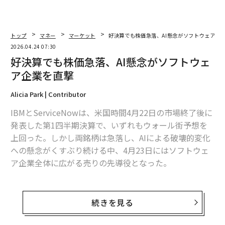
トップ
マネー
マーケット
好決算でも株価急落、AI懸念がソフトウェア企
2026.04.24 07:30
好決算でも株価急落、AI懸念がソフトウェ
ア企業を直撃
Alicia Park | Contributor
IBMとServiceNowは、米国時間4月22日の市場終了後に
発表した第1四半期決算で、いずれもウォール街予想を
上回った。しかし両銘柄は急落し、AIによる破壊的変化
への懸念がくすぶり続ける中、4月23日にはソフトウェ
ア企業全体に広がる売りの先導役となった。
ServiceNowは4月23日に18％下落した。同社は、第1四
半期の売上高は、前年同期比22％増の37億7000万ドル
続きを見る
（約5994億円。1ドル＝159円換算）としていた。市場
予想の37億5000万ドル（約5963億円）を上回ったほ