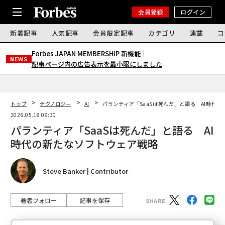
会員登録
ログイン
新着記事
人気記事
会員限定記事
カテゴリ
連載
コ
Forbes JAPAN MEMBERSHIP 新機能｜
NEWS
記事ページ内の広告表示を最小限にしました
トップ
テクノロジー
AI
パランティア「SaaSは死んだ」と語る AI時代
2026.05.18 09:30
パランティア「SaaSは死んだ」と語る AI
時代の新たなソフトウェア戦略
Steve Banker | Contributor
著者フォロー
記事を保存