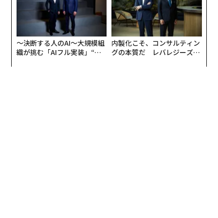
〜決断する人のAI〜大規模組
内製化こそ、コンサルティン
織が挑む「AIフル実装」“使
グの本質だ レバレジーズが
う”企業から“動く”企業へ【N
実践する、次世代ファームの
TTドコモビジネス×PwC】
全貌