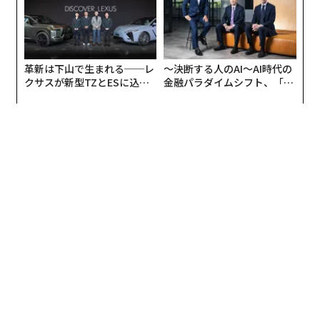
この日の売りはセクター全体に波及し、セールスフォー
ス、Atlassian（アトラシアン）、人事ソフトウェアプラ
ットフォームWorkdayなどの株価はいずれも約10％下
革新は下山で生まれる──レ
〜決断する人のAI〜AI時代の
落。アドビとセールスフォースは8％下落した。
クサスが新型TZとESに込め
金融パラダイムシフト、「超
た「DISCOVER」の哲学
個別化」の核心 【MUFG×ウ
ェルスナビ×PwC】
100を超えるソフトウェア株を組み入れるiSharesのExpa
nded Tech-Software Sector ETF（エクスパンデッド・
テック・セクターETF）は6％下落し、過去6カ月では2
7％急落している。AIがソフトウェア・アプリを置き換
えるとの懸念が強まっているためだ。
AI関連ハードウェア、データストレージ企業は
上昇
対照的に、半導体メーカーのTexas Instruments（テキ
サス・インスツルメンツ）株は17％上昇した。決算が予
想を上回ったことを背景に、エヌビディアやAMDなどの
チップメーカーを含むAI関連ハードウェア株、さらにWe