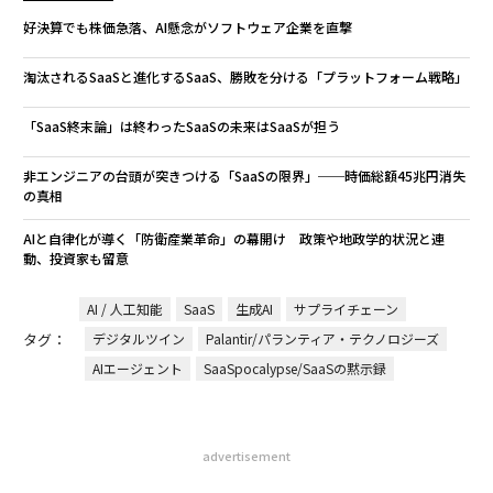
好決算でも株価急落、AI懸念がソフトウェア企業を直撃
淘汰されるSaaSと進化するSaaS、勝敗を分ける「プラットフォーム戦略」
「SaaS終末論」は終わった――SaaSの未来はSaaSが担う
非エンジニアの台頭が突きつける「SaaSの限界」──時価総額45兆円消失
の真相
AIと自律化が導く「防衛産業革命」の幕開け 政策や地政学的状況と連
動、投資家も留意
AI / 人工知能
SaaS
生成AI
サプライチェーン
タグ：
デジタルツイン
Palantir/パランティア・テクノロジーズ
AIエージェント
SaaSpocalypse/SaaSの黙示録
advertisement