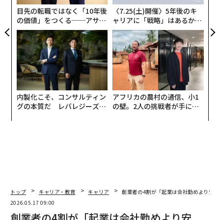
自己不信を正常なものとして受け入れる
日
目先の転職ではなく「10年後
〈7.25(土)開催〉5年後のキ
多くの新卒者は、仕事に就けば自信は自然に湧いてくる
の価値」をつくる──アサイ
ャリアに「戦略」はあるか。
ンの長期伴走型支援とは
トップエグゼクティブのキャ
と考えている。しかし実際には、自分がその場にふさわ
リアに触れる1日│CAREER S
しいのかと疑問を抱くことが多い。特に高い成果を上げ
UMMIT 2026
てきた人にとって、この移行は方向感覚を失わせるもの
となり得る。より経験豊富で長く在籍している専門家に
囲まれ、もはや成功が身近で予測可能に感じられる環境
で活動しているわけではない。
内製化こそ、コンサルティン
アフリカの農村の通信、小1
グの本質だ レバレジーズが
の壁。2人の挑戦者が手にし
実践する、次世代ファームの
た「次なる武器」
米国心理学会
の調査によると、不確実性とストレスは感
全貌
情的な幸福感と自信に影響を及ぼし、非常に有能な人で
さえ自分自身を疑わせる可能性がある。多くの新卒者に
とって、自己不信は、初めて不慣れな期待、環境、職場
のプレッシャーに直面する中で生じる。自己不信を大き
な転換期における自然な一部として認識することで、新
卒者は自分の経験をより良く理解し、正常化することが
トップ
キャリア・教育
キャリア
創業者の4割が「起業は会社勤めより安全
できる。
2026.05.17 09:00
創業者の4割が「起業は会社勤めより安