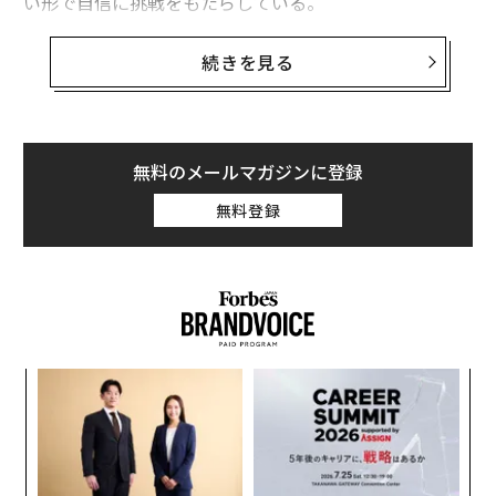
い形で自信に挑戦をもたらしている。
ギャラップ
の最近の調査によると、職場のストレスは依
続きを見る
然として高い水準にあり、特に若手従業員の間では、配
慮されていないと感じ、学習・能力開発の機会が少ない
という傾向が見られる。多くの新卒者にとって、自分を
証明し、迅速に適応し、即座に成果を出さなければなら
無料のメールマガジンに登録
ないというプレッシャーは、新しいキャリアの足場を固
無料登録
めようとしているまさにその瞬間に、自己不信を強める
ことがある。
キャリアの初期段階において、自信はすべての答えを持
つことで育まれるわけではない。むしろ、一貫した行
動、意義ある人間関係、そして不確実性の中でも関与し
スパ
〜
続ける意欲を通じて育まれる。以下は、新卒者がキャリ
のラ
金
アを築き始める際に自信を強化するための5つの実践的
個
「
な方法である。
ェ
左右
T