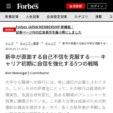
会員登録
ログイン
新着記事
人気記事
会員限定記事
カテゴリ
連載
コ
Forbes JAPAN MEMBERSHIP 新機能｜
NEWS
記事ページ内の広告表示を最小限にしました
トップ
キャリア・教育
キャリア
新卒が直面する自己不信を克服する──
2026.05.17 10:11
新卒が直面する自己不信を克服する──キ
ャリア初期に自信を強化する5つの戦略
Kim Meninger | Contributor
大学から職場への移行には、常に適応が必要とされてき
た。しかし今日の卒業生にとって、その移行は経済的不
確実性、急速な技術変化、高まる職場のプレッシャーを
背景に展開されている。この新たな章は成長のための刺
激的な機会を提供する一方で、多くの新卒者が予期しな