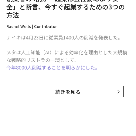
フィードバックを求める
全」と断言、今すぐ起業するための3つの
方法
キャリア初期の不安の要因の1つは、期待に関する不確
実性である。明確なフィードバックがなければ、新卒者
Rachel Wells | Contributor
は考えすぎや自己批判に陥りがちだ。
ギャラップ
の調査
ナイキは4月23日に従業員1400人の削減を発表した。
によると、意義あるフィードバックは従業員がより積極
的に関与し、職場での自分のパフォーマンスをより良く
メタは人工知能（AI）による効率化を理由とした大規模
理解するのに役立つ。
な戦略的リストラの一環として、
今年8000人削減することを明らかにした。
早期から一貫してフィードバックを求めることで、新卒
者は優先事項に関する明確さを築き、成長の機会を特定
ウォルト・ディズニーも少し前に同様の措置を取った。
し、上司との信頼を強化することができる。フィードバ
2026年第1四半期だけでも前例のない規模のレイオフが
続きを見る
ックを求めることは最初は不快に感じるかもしれない
特にテクノロジー分野で行われている。
が、多くの場合、推測を実行可能な情報に置き換えるこ
とで不安を軽減する。
質問をする
キャリアの初期段階では、一部の新卒者は迅速に適応