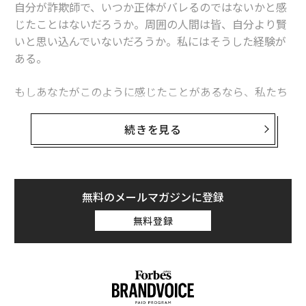
返り、応答する。
自分が詐欺師で、いつか正体がバレるのではないかと感
じたことはないだろうか。周囲の人間は皆、自分より賢
コーチングの影響は、成人期まで長く続く。自身の若い
いと思い込んでいないだろうか。私にはそうした経験が
頃にコーチがいた親の67%が、そうした大人がいなけれ
ある。
ば今の自分はなかったと述べている。彼らは、協力する
こと、リードすること、課題を克服することを教えてく
もしあなたがこのように感じたことがあるなら、私たち
れたコーチに感謝している。
は決して孤独ではない。周囲の多くの人々も、おそらく
自分はここにいるべきではないと感じている。皮肉なこ
続きを見る
ファーストティーのコーチの多くはゴルフのプロフェッ
とに、完璧に見える人々も含めてだ。研究によると、
ショナルではないが、それで問題ない。すべてのファー
高業績者の25～30%
が、自分は成功に値しないという思
ストティー参加者が競技ゴルフを目指しているわけでは
い込みに苦しんでいる可能性がある。自分は価値がない
ないが、我々はコーチに対し、優れた聞き手、応援者、
と感じる人々には、いくつかのパターンが見られる。特
無料のメールマガジンに登録
そして次世代のポジティブなロールモデルとして模範を
に完璧主義の傾向があり、幼少期に高い成果を求めるプ
示すよう求めている。
無料登録
レッシャーに直面したか、自ら課していたことが多い。
未来のリーダーたちに質の高いメンターを提供するファ
私は中国の農村部で、読み書きのできない両親のもとで
ーストティーの取り組みを支援してほしい。
育った。大連の大学に進学する機会を得たとき、クラス
今すぐドナー・アンバサダーになろう
。
メートは皆、大都市の優れた学校の出身で、私よりはる