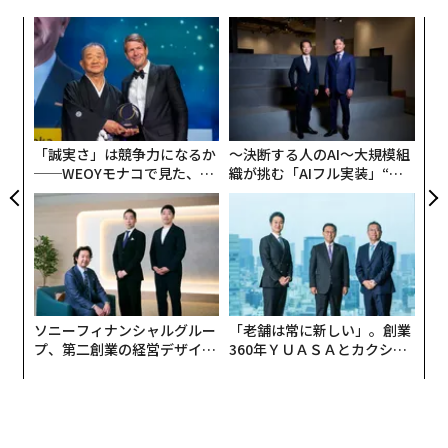
かに多くのことを知っていると確信していた。自分は偽
（
forbes.com 原文
）
ォッ
伝
物だと感じた。現実がこの自己認識を強化した。私の高
ジ
る
校には、基礎的な化学と物理学以上のことを教える教員
モ
パ
も資源もなかった。クラスメートには、私が決して追い
技
つけない能力があるに違いない。自分が偽物であること
2026年9月号発売中
無
を示す欠落を埋めるために、彼らより懸命に働く以外に
防
「誠実さ」は競争力になるか
〜決断する人のAI〜大規模組
何ができただろうか。
──WEOYモナコで見た、く
織が挑む「AIフル実装」“使
最新号の購入はこちらから
ら寿司の経営哲学
う”企業から“動く”企業へ【N
このパターンは続いた。インポスター症候群も、同級生
TTドコモビジネス×PwC】
より懸命に働こうとする試みも。フランスのグルノーブ
メンバーシップに登録する
ル国立理工科学院で博士課程に入学したとき、中国人の
同級生たちは中国の一流・二流大学の出身だったが、彼
らの準備でさえ、フランス人の同僚には遠く及ばなかっ
ソニーフィナンシャルグルー
「老舗は常に新しい」。創業
た。1980年代初頭の中国は非常に後進的な国だったから
プ、第二創業の経営デザイン
360年ＹＵＡＳＡとカクシン
だ。私は、厳格で高度に専門化された博士課程の要件で
関連記事
──カギは意志を引き出し、
CEO田尻望が語る、AIを超え
優れた成績を収めるために必要な知識に大きな隔たりが
束ね、共創すること
る人の価値
あっただけでなく、明確な言語の壁にも直面した。すべ
高業績者の3割が抱える「インポスター症候群」との向き合い方
ての授業が外国語で行われた。その後、米国でのポスド