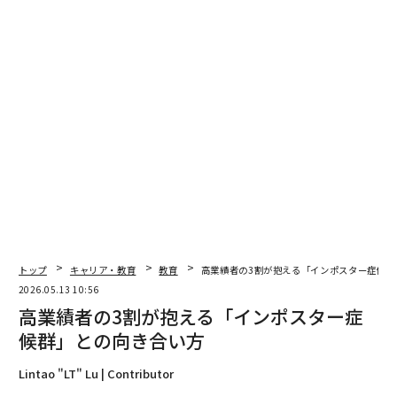
単なるゲーム以上のもの
ファーストティーとハリス・ポールによる
調査
による
と、コーチのいる子どもを持つ親の88%が、コーチ付き
スポーツに参加して以来、子どもが他の生活分野でも自
分の意見を述べる可能性が高くなったと述べている。さ
らに大多数の94%が、スポーツは子どもたちの自信と社
会的スキルを育むのに役立つと考えている。
ファーストティーのコーチは、参加者にプレーパートナ
ーへの自己紹介の仕方を教え、参加者は会話に参加する
ためのA-L-R方式を学ぶ。
トップ
キャリア・教育
教育
高業績者の3割が抱える「インポスター症候群
A：
質問をして相手について学ぶ。
2026.05.13 10:56
L：
相手の返答に耳を傾ける。次に何を言うかを考える
高業績者の3割が抱える「インポスター症
のではなく、理解するために聞くことを心がける。
候群」との向き合い方
R：
フォローアップの質問をしたり、そのトピックにつ
いて自分の考えや感情を共有したりして、思慮深く振り
Lintao "LT" Lu | Contributor