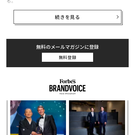
る。
こうした瞬間こそが、メンターシップがいかに重要であ
続きを見る
るかを浮き彫りにする。
ビッグブラザーズ・ビッグシスターズ・オブ・アメリカ
による画期的な
30年間の研究
では、メンターを持つ若年
無料のメールマガジンに登録
成人は、同世代と比較して20%多く収入を得ていること
無料登録
が判明した。同じ研究では、メンターシップは利用可能
な若者育成介入の中で最も費用対効果の高いものの1つ
であると結論づけられている。
70以上のプログラム評価の結果を基に、MENTOR：全米
メンタリング・パートナーシップは、メンタリングが成
ォッ
伝
績、テストスコア、学歴の向上を支援する一方で、教室
ジ
る
での行動や登校率も改善することを
明らかにしている
。
モ
パ
技
しかし、利用しやすいメンターを見つけるのは
無
必ずしも容易ではない