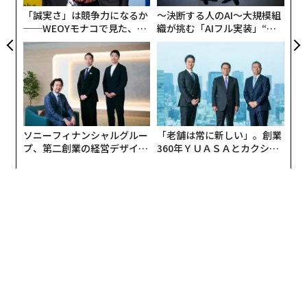
防
「誠実さ」は競争力になるか
〜決断する人のAI〜大規模組
メンターシップには数多くの効果が実証されているが、
──WEOYモナコで見た、く
織が挑む「AIフル実装」“使
ら寿司の経営哲学
う”企業から“動く”企業へ【N
メンターへのアクセスは平等ではなく、その格差は拡大
TTドコモビジネス×PwC】
している。
MENTORによる
2024年の報告書
では、現在の18〜21歳
の若者は、ミレニアル世代と比較して、成長過程でメン
ターを持っていた可能性が9%低いことが判明した。若
ソニーフィナンシャルグルー
「老舗は常に新しい」。創業
年成人の3人に1人以上が、メンターの支援を一切受けず
プ、第二創業の経営デザイン
360年ＹＵＡＳＡとカクシン
に成長したと述べている。
──カギは意志を引き出し、
CEO田尻望が語る、AIを超え
束ね、共創すること
る人の価値
メンタリング関係が強い帰属意識を促進することは、研
究によって明らかになっている。これは健全な若者の成
長に不可欠な要素だ。最も支援を必要とする若者にとっ
て、そうしたつながりは得られないことが多い。ファー
ストティーのようなプログラムが埋めるのに最適な格差
である。