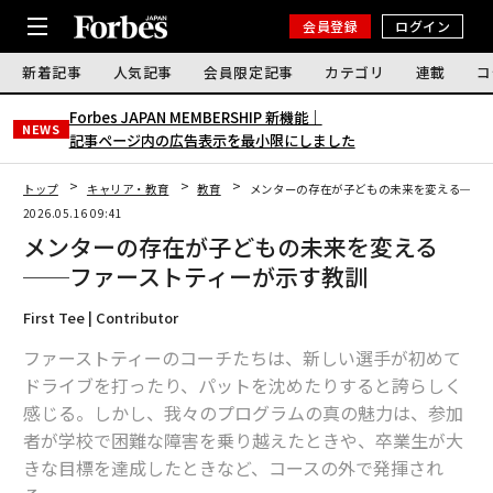
会員登録
ログイン
新着記事
人気記事
会員限定記事
カテゴリ
連載
コ
Forbes JAPAN MEMBERSHIP 新機能｜
NEWS
記事ページ内の広告表示を最小限にしました
トップ
キャリア・教育
教育
メンターの存在が子どもの未来を変える──
2026.05.16 09:41
メンターの存在が子どもの未来を変える
──ファーストティーが示す教訓
First Tee | Contributor
ファーストティーのコーチたちは、新しい選手が初めて
ドライブを打ったり、パットを沈めたりすると誇らしく
感じる。しかし、我々のプログラムの真の魅力は、参加
者が学校で困難な障害を乗り越えたときや、卒業生が大
きな目標を達成したときなど、コースの外で発揮され