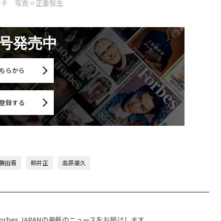
ッチ 写真＝正重智生
月号発売中
ちらから
登録する
藤田晋
柳井正
高原豪久
Forbes JAPANの最新のニュースをお届けします