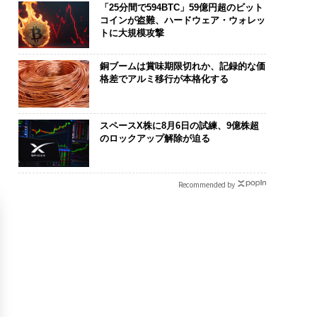
「25分間で594BTC」59億円超のビット
コインが盗難、ハードウェア・ウォレッ
トに大規模攻撃
銅ブームは賞味期限切れか、記録的な価
格差でアルミ移行が本格化する
スペースX株に8月6日の試練、9億株超
のロックアップ解除が迫る
Recommended by