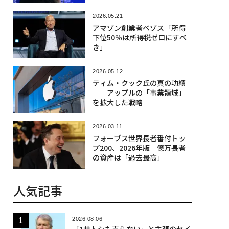
2026.05.21
アマゾン創業者ベゾス「所得
下位50％は所得税ゼロにすべ
き」
2026.05.12
ティム・クック氏の真の功績
──アップルの「事業領域」
を拡大した戦略
2026.03.11
フォーブス世界長者番付トッ
プ200、2026年版 億万長者
の資産は「過去最高」
人気記事
2026.08.06
「1サトシも売らない」と主張のセイ