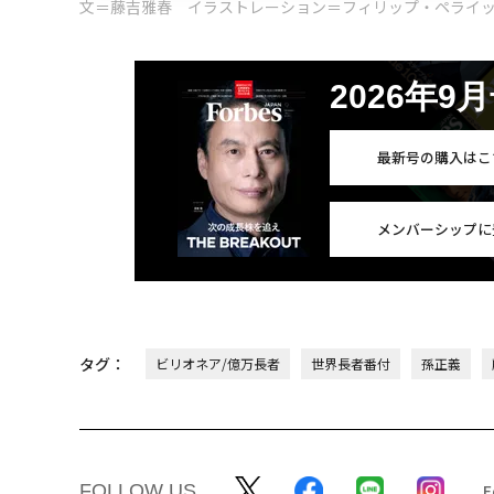
文＝藤吉雅春 イラストレーション＝フィリップ・ペライ
2026年9
最新号の購入はこ
メンバーシップに
タグ：
ビリオネア/億万長者
世界長者番付
孫正義
FOLLOW US