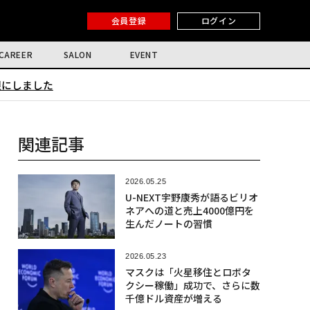
会員登録
ログイン
CAREER
SALON
EVENT
限にしました
関連記事
2026.05.25
U-NEXT宇野康秀が語るビリオ
ネアへの道と売上4000億円を
生んだノートの習慣
2026.05.23
マスクは「火星移住とロボタ
クシー稼働」成功で、さらに数
千億ドル資産が増える