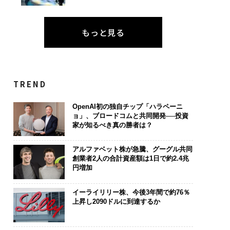
もっと見る
TREND
OpenAI初の独自チップ「ハラペーニ
ョ」、ブロードコムと共同開発──投資
家が知るべき真の勝者は？
アルファベット株が急騰、グーグル共同
創業者2人の合計資産額は1日で約2.4兆
円増加
イーライリリー株、今後3年間で約76％
上昇し2090ドルに到達するか