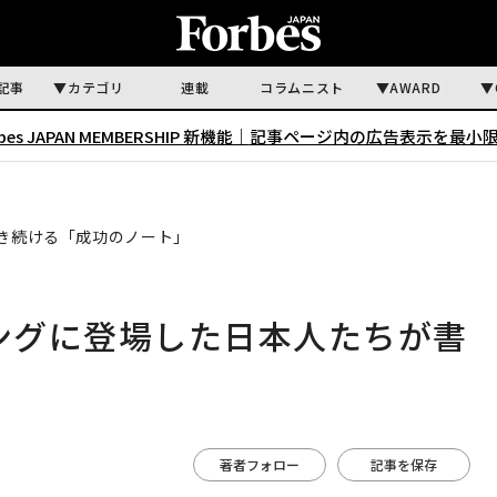
記事
カテゴリ
連載
コラムニスト
AWARD
rbes JAPAN MEMBERSHIP 新機能｜
記事ページ内の広告表示を最小
書き続ける「成功のノート」
キングに登場した日本人たちが書
」
著者フォロー
記事を保存