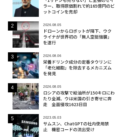
ラー、取得原価割れで約165億円のビ
ットコインを売却
2026.08.05
ドローンからロボットが降下、ウク
ライナが世界初の「無人空挺強襲」
を遂行
2026.08.06
栄養ドリンク成分の定番タウリンに
「老化細胞」を除去するメカニズム
を発見
2026.08.05
ロシアの攻撃で給油所が150キロにわ
たり全滅、ウは米国の引き寄せに奔
走 全面侵攻1623日目
2023.05.03
サムスン、ChatGPTの社内使用禁
止 機密コードの流出受け