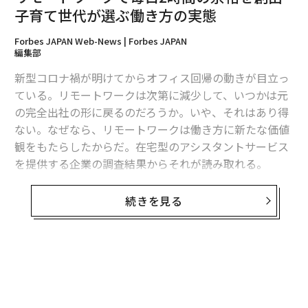
問題の枠組み設定、曖昧さの理解、証拠の断片の統合、
子育て世代が選ぶ働き方の実態
判断の行使、そして誰かが行動するのに十分な正当性と
安心感の提供だ。組織自体が提供物の一部だった。なぜ
Forbes JAPAN Web-News | Forbes JAPAN
なら、知識はチーム、ルーチン、評判に埋め込まれてお
編集部
り、プレイブックにきちんと体系化されていなかったか
新型コロナ禍が明けてからオフィス回帰の動きが目立っ
らだ。
ている。リモートワークは次第に減少して、いつかは元
の完全出社の形に戻るのだろうか。いや、それはあり得
生成AIは、この配置を2つの方法で揺るがし始める。第
ない。なぜなら、リモートワークは働き方に新たな価値
一に、分析的知識のいくつかの形態を、体系化し、再現
観をもたらしたからだ。在宅型のアシスタントサービス
し、大規模に展開することを容易にする。第二に、組織
を提供する企業の調査結果からそれが読み取れる。
の境界を越えて仕事を特定し、契約し、再結合すること
に伴う摩擦の一部を減らす。知識が体系化しやすくな
オンラインアシスタント「フジ子さん」を運営するBPO
続きを見る
り、調整が管理しやすくなると、仕事はより流動的にな
テクノロジーは、同社で働く在宅アシスタントを対象に
る。その一部はソフトウェアのような提供に移行でき
働き方に関する実態調査を実施した。なかでも、子ども
る。一部は社内に取り込むことができる。一部は切り離
がいる世帯（378件）には、完全リモートワークの恩恵
して標準化できる。そして一部は、人間の判断、信頼、
は大きいようだ。
文脈的解釈に頑固に結びついたままだ。だからこそ、本
当の問題は単純な代替ではない。それは再配分なのだ。