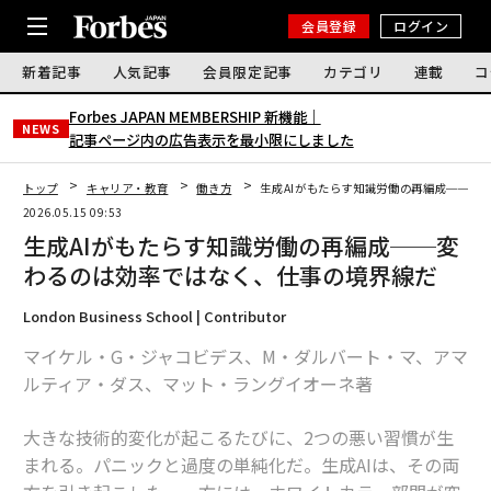
会員登録
ログイン
新着記事
人気記事
会員限定記事
カテゴリ
連載
コ
Forbes JAPAN MEMBERSHIP 新機能｜
NEWS
記事ページ内の広告表示を最小限にしました
トップ
キャリア・教育
働き方
生成AIがもたらす知識労働の再編成──変
2026.05.15 09:53
生成AIがもたらす知識労働の再編成──変
わるのは効率ではなく、仕事の境界線だ
London Business School | Contributor
マイケル・G・ジャコビデス、M・ダルバート・マ、アマ
ルティア・ダス、マット・ラングイオーネ著
大きな技術的変化が起こるたびに、2つの悪い習慣が生
まれる。パニックと過度の単純化だ。生成AIは、その両