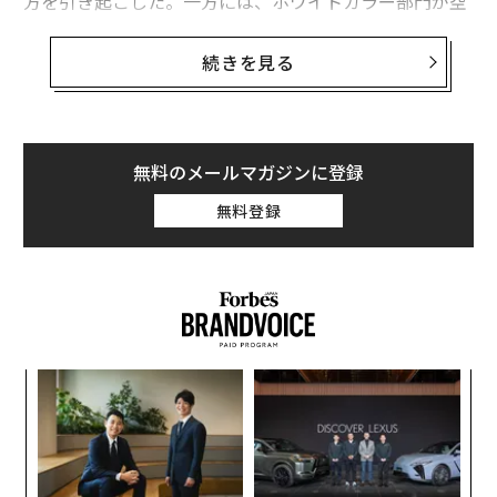
方を引き起こした。一方には、ホワイトカラー部門が空
洞化しようとしていると主張する人々がいる。他方に
は、問題全体を生産性に還元する人々がいる。より速い
続きを見る
起草、より安価な分析、より良い検索、より効率的なワ
ークフロー、といった具合だ。どちらの話も完全に間違
っているわけではない。しかし、両方ともあまりにも狭
すぎる。
無料のメールマガジンに登録
無料登録
より重要な問いは、生成AIが知識労働を速くするかどう
かではない。それは、生成AIが経済における知識労働の
組織化を変えるかどうかだ。どの組織がどのタスクを行
うのか、何が企業内に統合されたままなのか、何が企業
の境界を越えて移動するのか、そして新しい価値創造の
形態がどこに現れ始めるのか。それが今、見えてきてい
A
るより大きな変化だ。
顧客
pa
さらに重要なのは、これは単なる将来の可能性ではない
内
な
グ
ということだ。企業はすでに対応している。この初期段
実