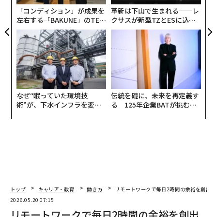
階においてさえ、組織は何を強調するか、どのように自
全
「コンディション」が成果を
革新は下山で生まれる──レ
らを説明するか、そして事実上、自らが提供すると主張
左右する――「BAKUNE」のTEN
クサスが新型TZとESに込め
する価値を調整しているように見える。テクノロジーは
TIALが支える「挑戦者の明
た「DISCOVER」の哲学
急速に進化しているかもしれないが、企業は立ち止まっ
日」
ていない。企業は、それに応じて価値提案、あるいは少
なくとも公的な自己説明を再調整し始めている。我々の
研究はこれらの初期の対応を探求しており、そこで見出
されるのはパニックや崩壊ではなく、すでに進行中の意
なぜ“眠っていた環境技
伝統を礎に、未来を再定義す
味のある調整であり、テクノロジーが改善するにつれて
術”が、下水インフラを変え
る 125年企業BATが挑むス
深まる可能性が高いものだ。
たのか──産総研×月島JFE
モークレスな未来
アクアソリューションの10年
これが重要なのは、知識労働が単なるタスクのリストで
あったことは一度もないからだ。何十年もの間、その多
くは確立された組織形態の内部に統合されたままだっ
た。なぜなら、それは暗黙の専門知識、徒弟制度、繰り
返される相互作用、そして困難な調整に依存していたか
トップ
キャリア・教育
働き方
リモートワークで毎日2時間の余裕を創出 
らだ。顧客は単に報告書、分析、または推奨を購入して
2026.05.20 07:15
いたわけではない。彼らはパッケージを購入していた。
リモートワークで毎日2時間の余裕を創出